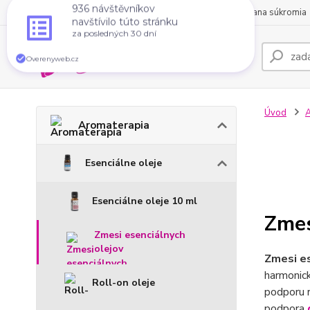
O nás
Obchodné podmienky
Kontakty
Ochrana súkromia
936 návštěvníkov
navštívilo túto stránku
za posledných 30 dní
Overenyweb.cz
Úvod
A
Aromaterapia
Esenciálne oleje
Esenciálne oleje 10 ml
Zmes
Zmesi esenciálnych
olejov
Zmesi es
harmonick
Roll-on oleje
podporu r
podpora