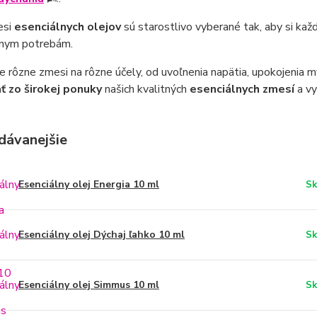
esi
esenciálnych olejov
sú starostlivo vyberané tak, aby si kaž
álnym potrebám.
rôzne zmesi na rôzne účely, od uvoľnenia napätia, upokojenia mysl
ť zo širokej ponuky
našich kvalitných
esenciálnych zmesí
a vy
dávanejšie
Esenciálny olej Energia 10 ml
Sk
Esenciálny olej Dýchaj ľahko 10 ml
Sk
Esenciálny olej Simmus 10 ml
Sk