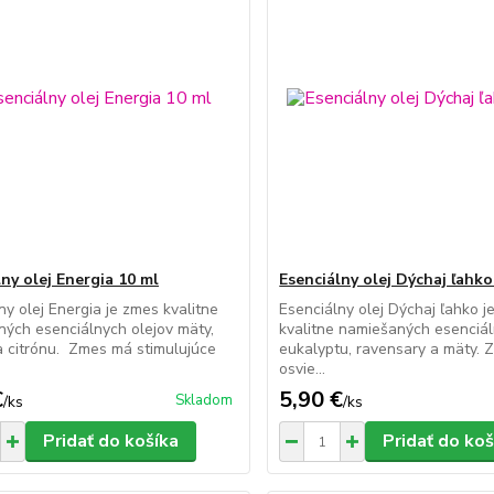
ny olej Energia 10 ml
Esenciálny olej Dýchaj ľahko
ny olej Energia je zmes kvalitne
Esenciálny olej Dýchaj ľahko j
ých esenciálnych olejov mäty,
kvalitne namiešaných esenciál
a citrónu. Zmes má stimulujúce
eukalyptu, ravensary a mäty.
osvie...
€
5,90 €
Skladom
/
ks
/
ks
Pridať do košíka
Pridať do koš