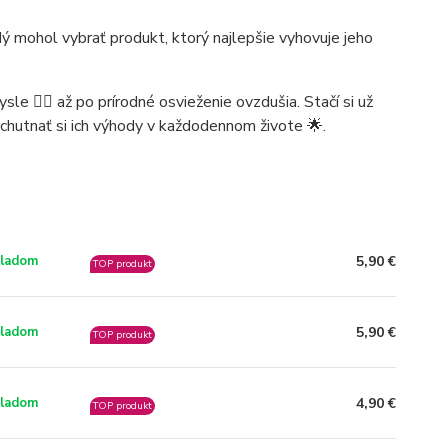
dý mohol vybrať produkt, ktorý najlepšie vyhovuje jeho
e 🧘‍♀️ až po prírodné osvieženie ovzdušia. Stačí si už
chutnať si ich výhody v každodennom živote 🌟.
5,90 €
ladom
TOP produkt
5,90 €
ladom
TOP produkt
4,90 €
ladom
TOP produkt