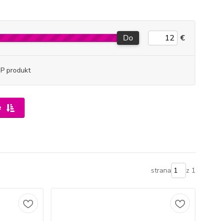
Do
€
P produkt
e
strana
z 1