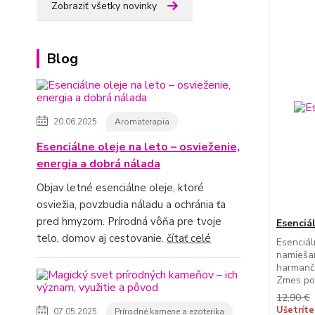
Zobraziť všetky novinky
Blog
20.06.2025
Aromaterapia
Esenciálne oleje na leto – osvieženie,
energia a dobrá nálada
Objav letné esenciálne oleje, ktoré
osviežia, povzbudia náladu a ochránia ťa
pred hmyzom. Prírodná vôňa pre tvoje
Esenciá
telo, domov aj cestovanie.
čítať celé
Esenciál
namiešan
harmanče
Zmes po.
12,90 €
Ušetríte
07.05.2025
Prírodné kamene a ezoterika