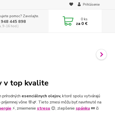
Prihlásenie
ujete pomoc? Zavolajte.
0
ks
 948 445 898
za
0 €
a, 9-16 hod.)
 v top kvalite
h prírodných
esenciálnych olejov,
ktoré spolu vytvárajú
o príjemnej vône 🌸🌿. Tieto zmesi môžu byť navrhnuté na
nergie
⚡, zmiernenie
stresu
😌, zlepšenie
spánku
💤 či