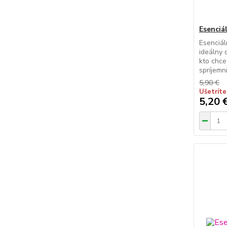
Esenciál
Esenciál
ideálny 
kto chce
spríjemniť
5,90 €
Ušetríte
5,20 