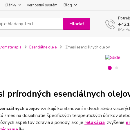
Články
Vernostný systém
Blog
Potreb
Hľadať
+421
(Po-Pi
romaterapia
Esenciálne oleje
Zmesi esenciálnych olejov
i prírodných esenciálnych olejov
enciálnych olejov
vznikajú kombinovaním dvoch alebo viacerýc
ú zmes na dosiahnutie špecifických terapeutických účinkov aleb
ôznych aspektov zdravia a pohody, ako je
relaxácia
, zvýšenie
e
dýchania
🌬️.