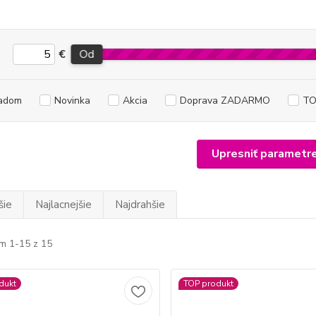
€
Od
adom
Novinka
Akcia
Doprava ZADARMO
TO
Upresniť parametr
šie
Najlacnejšie
Najdrahšie
m 1-15 z 15
dukt
TOP produkt