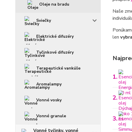
Oleje na bradu
Naše zm
individu
Sviečky
Ponúkame 
Elektrické difuzéry
len
vybra
Tyčinkové difuzéry
Najpre
Terapeutické vankúše
1.
Aromalampy
2.
Vonné vosky
Vonné granule
3.
Vonné tyčinky, vonné