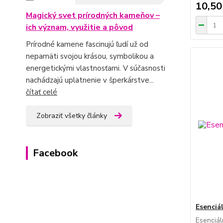
10,50
Magický svet prírodných kameňov –
ich význam, využitie a pôvod
Prírodné kamene fascinujú ľudí už od
nepamäti svojou krásou, symbolikou a
energetickými vlastnosťami. V súčasnosti
nachádzajú uplatnenie v šperkárstve...
čítať celé
Zobraziť všetky články
Facebook
Esenciá
Esenciál