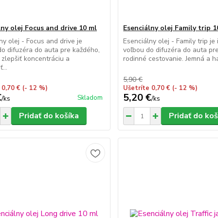
ny olej Focus and drive 10 ml
Esenciálny olej Family trip 1
ny olej - Focus and drive je
Esenciálny olej - Family trip je
do difuzéra do auta pre každého,
voľbou do difuzéra do auta p
 zlepšiť koncentráciu a
rodinné cestovanie. Jemná a ha
...
5,90 €
 0,70 €
(- 12 %)
Ušetríte 0,70 €
(- 12 %)
€
5,20 €
Skladom
/
ks
/
ks
Pridať do košíka
Pridať do koš