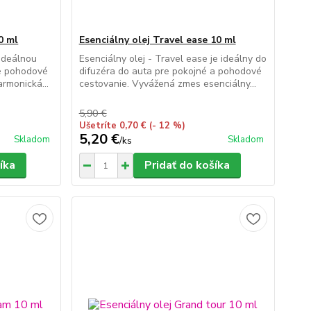
0 ml
Esenciálny olej Travel ease 10 ml
 ideálnou
Esenciálny olej - Travel ease je ideálny do
re pohodové
difuzéra do auta pre pokojné a pohodové
rmonická...
cestovanie. Vyvážená zmes esenciálny...
5,90 €
Ušetríte 0,70 €
(- 12 %)
5,20 €
Skladom
Skladom
/
ks
íka
Pridať do košíka