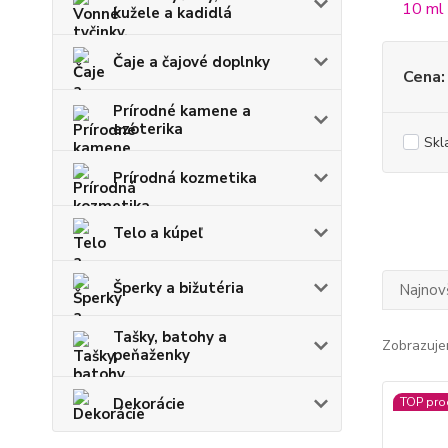
kužele a kadidlá
Čaje a čajové doplnky
Cena:
Prírodné kamene a
ezoterika
Skl
Prírodná kozmetika
Telo a kúpeľ
Šperky a bižutéria
Najnov
Tašky, batohy a
Zobrazuje
peňaženky
Dekorácie
TOP pro