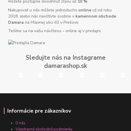
môžete postupne dosiahnuť zľavu až
10 %
.
Nakupovať u nás môžete jednoducho
online
už od roku
2018, alebo nás navštívte osobne v
kamennom obchode
Damara
na Hlavnej ulici 63 v Prešove.
Tešíme sa na vašu návštevu – online aj v predajni.
Sledujte nás na Instagrame
damarashop.sk
Informácie pre zákazníkov
O nás
Všeobecné obchodné podmienky