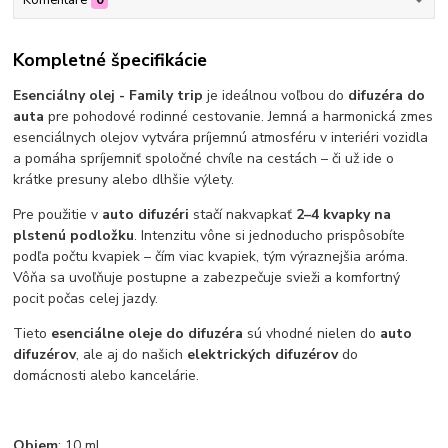
Kompletné špecifikácie
Esenciálny olej - Family trip
je ideálnou voľbou do
difuzéra do
auta
pre pohodové rodinné cestovanie. Jemná a harmonická zmes
esenciálnych olejov vytvára príjemnú atmosféru v interiéri vozidla
a pomáha spríjemniť spoločné chvíle na cestách – či už ide o
krátke presuny alebo dlhšie výlety.
Pre použitie v
auto difuzéri
stačí nakvapkať
2–4 kvapky na
plstenú podložku
. Intenzitu vône si jednoducho prispôsobíte
podľa počtu kvapiek – čím viac kvapiek, tým výraznejšia aróma.
Vôňa sa uvoľňuje postupne a zabezpečuje svieži a komfortný
pocit počas celej jazdy.
Tieto
esenciálne oleje do difuzéra
sú vhodné nielen do
auto
difuzérov
, ale aj do našich
elektrických difuzérov
do
domácnosti alebo kancelárie.
Objem
: 10 ml