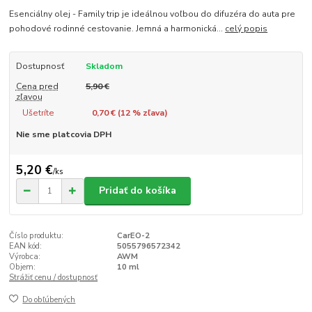
Esenciálny olej - Family trip je ideálnou voľbou do difuzéra do auta pre
pohodové rodinné cestovanie. Jemná a harmonická...
celý popis
Dostupnosť
Skladom
Cena pred
5,90 €
zľavou
Ušetríte
0,70 € (
12
% zľava)
Nie sme platcovia DPH
5,20 €
/
ks
Pridať do košíka
Číslo produktu:
CarEO-2
EAN kód:
5055796572342
Výrobca:
AWM
Objem:
10 ml
Strážiť cenu / dostupnosť
Do obľúbených