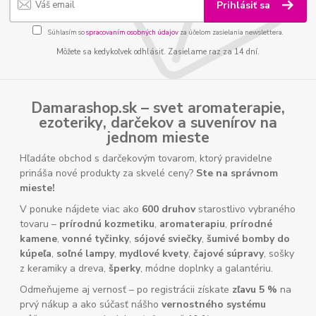
Prihlásiť sa
Súhlasím so
spracovaním osobných údajov
za účelom zasielania newslettera.
Môžete sa kedykoľvek odhlásiť. Zasielame raz za 14 dní.
Damarashop.sk – svet
aromaterapie
,
ezoteriky
,
darčekov
a
suvenírov
na
jednom mieste
Hľadáte obchod s darčekovým tovarom, ktorý pravidelne
prináša nové produkty za skvelé ceny?
Ste na správnom
mieste!
V ponuke nájdete viac ako
600 druhov
starostlivo vybraného
tovaru –
prírodnú kozmetiku
,
aromaterapiu
,
prírodné
kamene
,
vonné tyčinky
,
sójové sviečky
,
šumivé bomby do
kúpeľa
,
soľné lampy
,
mydlové kvety
,
čajové súpravy
, sošky
z keramiky a dreva,
šperky
, módne doplnky a galantériu.
Odmeňujeme aj vernosť – po registrácii získate
zľavu 5 %
na
prvý nákup a ako súčasť nášho
vernostného systému