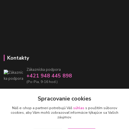
Kontakty
Zákaznícka podpora
+421 948 445 898
(Po-Pia, 9-16 hod.)
info@damarashop.sk
Spracovanie cookies
Náš e-shop a partneri potrebujú Váš
súhlas
s použitím súborov
cookies, aby Vám mohli zobrazovať informácie týkajúce sa Vašich
záujmov.