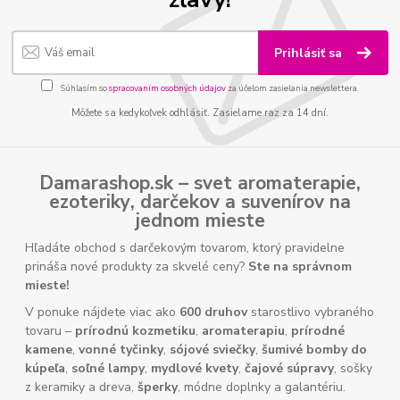
Prihlásiť sa
Súhlasím so
spracovaním osobných údajov
za účelom zasielania newslettera.
Môžete sa kedykoľvek odhlásiť. Zasielame raz za 14 dní.
Damarashop.sk – svet
aromaterapie
,
ezoteriky
,
darčekov
a
suvenírov
na
jednom mieste
Hľadáte obchod s darčekovým tovarom, ktorý pravidelne
prináša nové produkty za skvelé ceny?
Ste na správnom
mieste!
V ponuke nájdete viac ako
600 druhov
starostlivo vybraného
tovaru –
prírodnú kozmetiku
,
aromaterapiu
,
prírodné
kamene
,
vonné tyčinky
,
sójové sviečky
,
šumivé bomby do
kúpeľa
,
soľné lampy
,
mydlové kvety
,
čajové súpravy
, sošky
z keramiky a dreva,
šperky
, módne doplnky a galantériu.