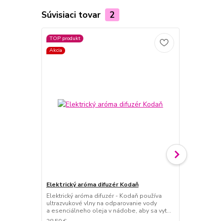
Súvisiaci tovar
2
TOP produkt
Akcia
Elektrický aróma difuzér Kodaň
Elektrický a
Elektrický aróma difuzér - Kodaň používa
Elektrický ar
ultrazvukové vlny na odparovanie vody
do vzduchu 
a esenciálneho oleja v nádobe, aby sa vyt...
olejov v pod