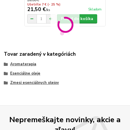
28,50 €
39,50 €
Ušetríte 7 €
(- 25 %)
Ušetríte 10 €
21,50 €
29,50 €
Skladom
/
ks
/
k
Pridať do košíka
Tovar zaradený v kategóriách
Aromaterapia
Esenciálne oleje
Zmesi esenciálnych olejov
Nepremeškajte novinky, akcie a
zľavy!