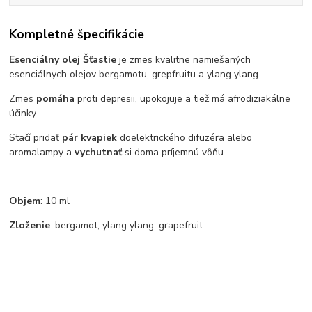
Kompletné špecifikácie
Esenciálny olej Šťastie
je zmes kvalitne namiešaných
esenciálnych olejov bergamotu, grepfruitu a ylang ylang.
Zmes
pomáha
proti depresii, upokojuje a tiež má afrodiziakálne
účinky.
Stačí pridať
pár kvapiek
do
elektrického difuzéra alebo
aromalampy a
vychutnať
si doma príjemnú vôňu.
Objem
: 10 ml
Zloženie
: bergamot, ylang ylang, grapefruit