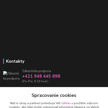
Kontakty
Zákaznícka podpora
+421 948 445 898
(Po-Pia, 9-16 hod.)
info@damarashop.sk
Spracovanie cookies
Náš e-shop a partneri potrebujú Váš
súhlas
s použitím súborov
cookies, aby Vám mohli zobrazovať informácie týkajúce sa Vašich