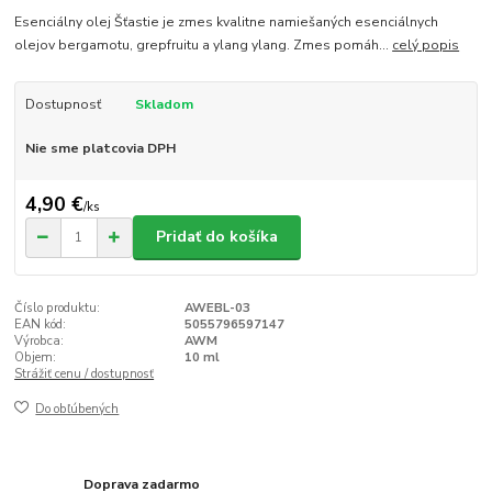
Esenciálny olej Šťastie je zmes kvalitne namiešaných esenciálnych
olejov bergamotu, grepfruitu a ylang ylang. Zmes pomáh...
celý popis
Dostupnosť
Skladom
Nie sme platcovia DPH
4,90 €
/
ks
Pridať do košíka
Číslo produktu:
AWEBL-03
EAN kód:
5055796597147
Výrobca:
AWM
Objem:
10 ml
Strážiť cenu / dostupnosť
Do obľúbených
Doprava zadarmo