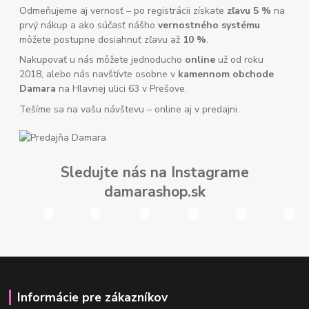
Odmeňujeme aj vernosť – po registrácii získate
zľavu 5 %
na
prvý nákup a ako súčasť nášho
vernostného systému
môžete postupne dosiahnuť zľavu až
10 %
.
Nakupovať u nás môžete jednoducho
online
už od roku
2018, alebo nás navštívte osobne v
kamennom obchode
Damara
na Hlavnej ulici 63 v Prešove.
Tešíme sa na vašu návštevu – online aj v predajni.
Sledujte nás na Instagrame
damarashop.sk
Informácie pre zákazníkov