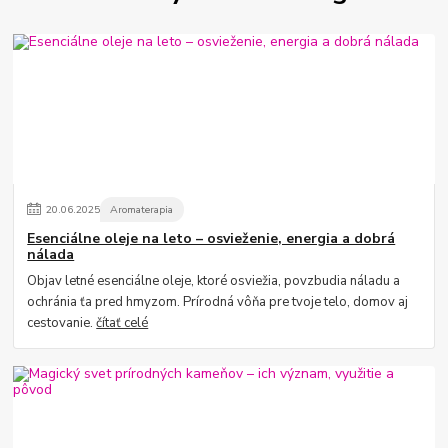
20
.
06
.
2025
Aromaterapia
Esenciálne oleje na leto – osvieženie, energia a dobrá
nálada
Objav letné esenciálne oleje, ktoré osviežia, povzbudia náladu a
ochránia ťa pred hmyzom. Prírodná vôňa pre tvoje telo, domov aj
cestovanie.
čítať celé