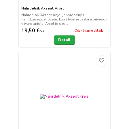
Náhrdelník Akzent Anjel
Náhrdelník Akzent Anjel je vyrobený z
nehrdzavejúcej ocele, ktorý tvorí retiazka a prívesok
v tvare anjela. Anjel je ozd...
19,50 €
Očakávame skladom
/
ks
Detail