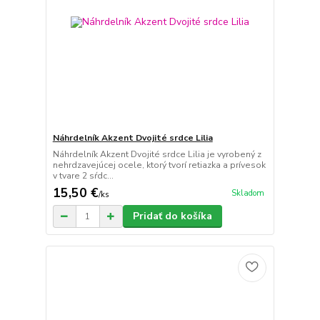
Náhrdelník Akzent Dvojité srdce Lilia
Náhrdelník Akzent Dvojité srdce Lilia je vyrobený z
nehrdzavejúcej ocele, ktorý tvorí retiazka a prívesok
v tvare 2 sŕdc...
15,50 €
Skladom
/
ks
Pridať do košíka