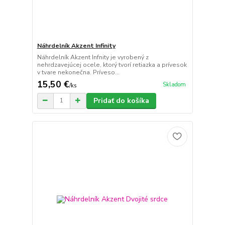
Náhrdelník Akzent Infinity
Náhrdelník Akzent Infnity je vyrobený z
nehrdzavejúcej ocele, ktorý tvorí retiazka a prívesok
v tvare nekonečna. Príveso...
15,50 €
Skladom
/
ks
Pridať do košíka