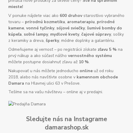
prináša nové produkty za skvelé ceny?
Ste na správnom
mieste!
V ponuke nájdete viac ako
600 druhov
starostlivo vybraného
tovaru –
prírodnú kozmetiku
,
aromaterapiu
,
prírodné
kamene
,
vonné tyčinky
,
sójové sviečky
,
šumivé bomby do
kúpeľa
,
soľné lampy
,
mydlové kvety
,
čajové súpravy
, sošky
z keramiky a dreva,
šperky
, módne doplnky a galantériu.
Odmeňujeme aj vernosť – po registrácii získate
zľavu 5 %
na
prvý nákup a ako súčasť nášho
vernostného systému
môžete postupne dosiahnuť zľavu až
10 %
.
Nakupovať u nás môžete jednoducho
online
už od roku
2018, alebo nás navštívte osobne v
kamennom obchode
Damara
na Hlavnej ulici 63 v Prešove.
Tešíme sa na vašu návštevu – online aj v predajni.
Sledujte nás na Instagrame
damarashop.sk