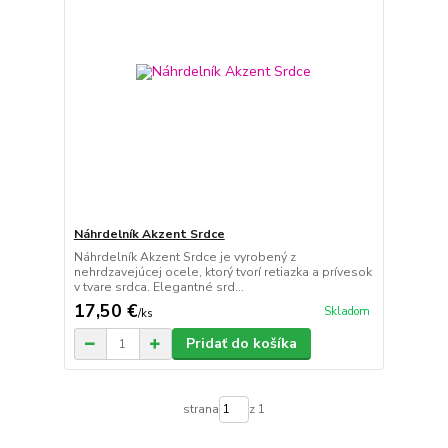
Náhrdelník Akzent Srdce
Náhrdelník Akzent Srdce je vyrobený z
nehrdzavejúcej ocele, ktorý tvorí retiazka a prívesok
v tvare srdca. Elegantné srd...
17,50 €
Skladom
/
ks
Pridať do košíka
strana
z 1