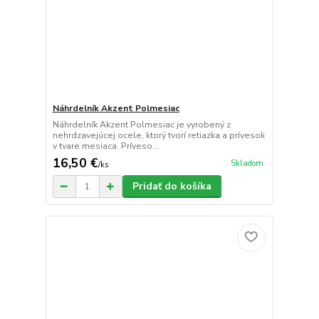
Náhrdelník Akzent Polmesiac
Náhrdelník Akzent Polmesiac je vyrobený z
nehrdzavejúcej ocele, ktorý tvorí retiazka a prívesok
v tvare mesiaca. Príveso...
16,50 €
Skladom
/
ks
Pridať do košíka