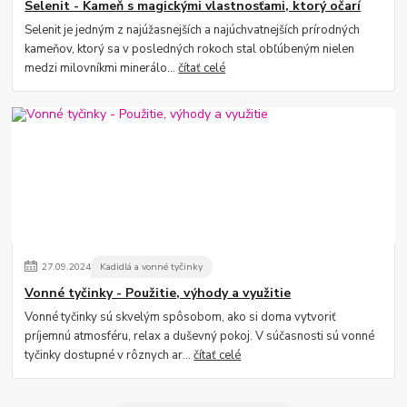
Selenit - Kameň s magickými vlastnosťami, ktorý očarí
Selenit je jedným z najúžasnejších a najúchvatnejších prírodných
kameňov, ktorý sa v posledných rokoch stal obľúbeným nielen
medzi milovníkmi minerálo...
čítať celé
27
.
09
.
2024
Kadidlá a vonné tyčinky
Vonné tyčinky - Použitie, výhody a využitie
Vonné tyčinky sú skvelým spôsobom, ako si doma vytvoriť
príjemnú atmosféru, relax a duševný pokoj. V súčasnosti sú vonné
tyčinky dostupné v rôznych ar...
čítať celé