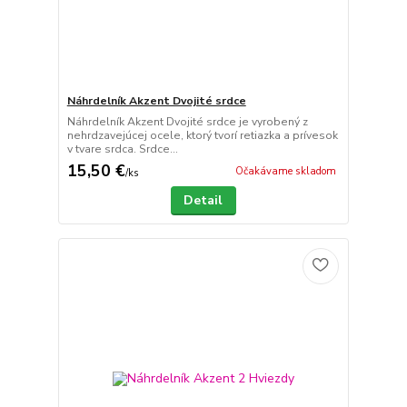
Náhrdelník Akzent Dvojité srdce
Náhrdelník Akzent Dvojité srdce je vyrobený z
nehrdzavejúcej ocele, ktorý tvorí retiazka a prívesok
v tvare srdca. Srdce...
15,50 €
Očakávame skladom
/
ks
Detail