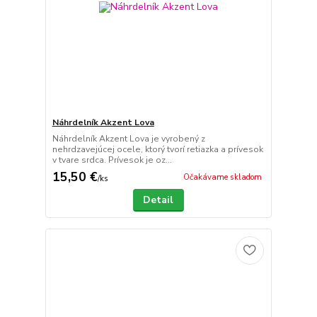
Náhrdelník Akzent Lova
Náhrdelník Akzent Lova je vyrobený z
nehrdzavejúcej ocele, ktorý tvorí retiazka a prívesok
v tvare srdca. Prívesok je oz...
15,50 €
Očakávame skladom
/
ks
Detail