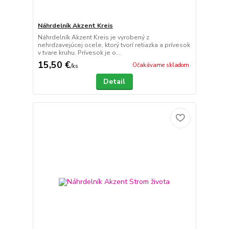
Náhrdelník Akzent Kreis
Náhrdelník Akzent Kreis je vyrobený z
nehrdzavejúcej ocele, ktorý tvorí retiazka a prívesok
v tvare kruhu. Prívesok je o...
15,50 €
Očakávame skladom
/
ks
Detail