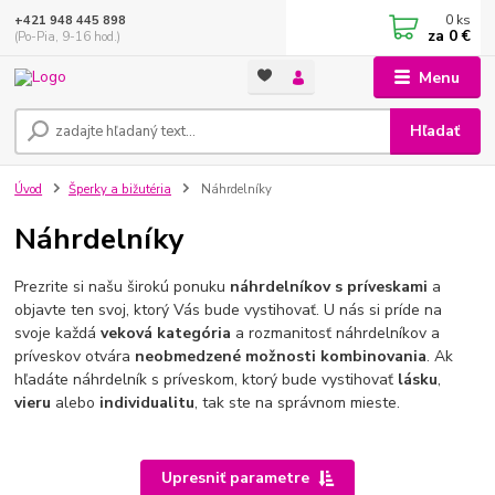
0
ks
+421 948 445 898
za
0 €
(Po-Pia, 9-16 hod.)
Menu
Hľadať
Úvod
Šperky a bižutéria
Náhrdelníky
Náhrdelníky
Prezrite si našu širokú ponuku
náhrdelníkov s príveskami
a
objavte ten svoj, ktorý Vás bude vystihovať. U nás si príde na
svoje každá
veková kategória
a rozmanitosť náhrdelníkov a
príveskov otvára
neobmedzené možnosti kombinovania
. Ak
hľadáte náhrdelník s príveskom, ktorý bude vystihovať
lásku
,
vieru
alebo
individualitu
, tak ste na správnom mieste.
Upresniť parametre