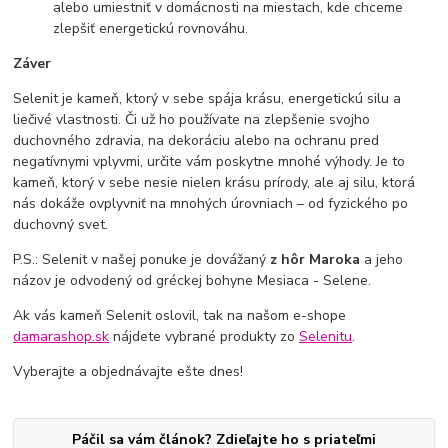
alebo umiestniť v domácnosti na miestach, kde chceme
zlepšiť energetickú rovnováhu.
Záver
Selenit je kameň, ktorý v sebe spája krásu, energetickú silu a
liečivé vlastnosti. Či už ho používate na zlepšenie svojho
duchovného zdravia, na dekoráciu alebo na ochranu pred
negatívnymi vplyvmi, určite vám poskytne mnohé výhody. Je to
kameň, ktorý v sebe nesie nielen krásu prírody, ale aj silu, ktorá
nás dokáže ovplyvniť na mnohých úrovniach – od fyzického po
duchovný svet.
P.S.: Selenit v našej ponuke je dovážaný
z hôr Maroka
a jeho
názov je odvodený od gréckej bohyne Mesiaca - Selene.
Ak vás kameň Selenit oslovil, tak na našom e-shope
damarashop.sk
nájdete vybrané produkty zo
Selenitu
.
Vyberajte a objednávajte ešte dnes!
Páčil sa vám článok? Zdieľajte ho s priateľmi