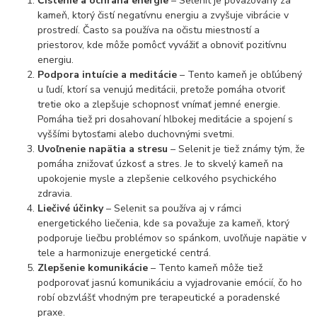
Čistenie a ochrana energie
– Selenit je považovaný za
kameň, ktorý čistí negatívnu energiu a zvyšuje vibrácie v
prostredí. Často sa používa na očistu miestností a
priestorov, kde môže pomôcť vyvážiť a obnoviť pozitívnu
energiu.
Podpora intuície a meditácie
– Tento kameň je obľúbený
u ľudí, ktorí sa venujú meditácii, pretože pomáha otvoriť
tretie oko a zlepšuje schopnosť vnímať jemné energie.
Pomáha tiež pri dosahovaní hlbokej meditácie a spojení s
vyššími bytosťami alebo duchovnými svetmi.
Uvoľnenie napätia a stresu
– Selenit je tiež známy tým, že
pomáha znižovať úzkosť a stres. Je to skvelý kameň na
upokojenie mysle a zlepšenie celkového psychického
zdravia.
Liečivé účinky
– Selenit sa používa aj v rámci
energetického liečenia, kde sa považuje za kameň, ktorý
podporuje liečbu problémov so spánkom, uvoľňuje napätie v
tele a harmonizuje energetické centrá.
Zlepšenie komunikácie
– Tento kameň môže tiež
podporovať jasnú komunikáciu a vyjadrovanie emócií, čo ho
robí obzvlášť vhodným pre terapeutické a poradenské
praxe.