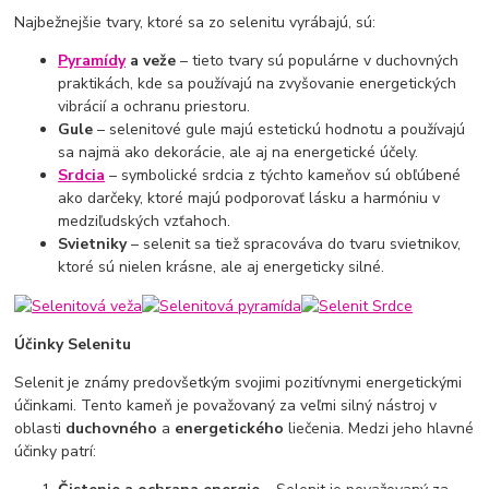
Najbežnejšie tvary, ktoré sa zo selenitu vyrábajú, sú:
Pyramídy
a veže
– tieto tvary sú populárne v duchovných
praktikách, kde sa používajú na zvyšovanie energetických
vibrácií a ochranu priestoru.
Gule
– selenitové gule majú estetickú hodnotu a používajú
sa najmä ako dekorácie, ale aj na energetické účely.
Srdcia
– symbolické srdcia z týchto kameňov sú obľúbené
ako darčeky, ktoré majú podporovať lásku a harmóniu v
medziľudských vzťahoch.
Svietniky
– selenit sa tiež spracováva do tvaru svietnikov,
ktoré sú nielen krásne, ale aj energeticky silné.
Účinky Selenitu
Selenit je známy predovšetkým svojimi pozitívnymi energetickými
účinkami. Tento kameň je považovaný za veľmi silný nástroj v
oblasti
duchovného
a
energetického
liečenia. Medzi jeho hlavné
účinky patrí: