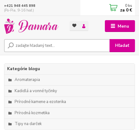
0
ks
+421 948 445 898
za
0 €
(Po-Pia, 9-16 hod.)
Menu
Hľadať
Kategórie blogu
Aromaterapia
Kadidlá a vonné tyčinky
Prírodné kamene a ezoterika
Prírodná kozmetika
Tipy na darček