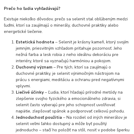
Prečo ho ľudia vyhľadávajú?
Existuje niekoľko dôvodov, prečo sa selenit stal obľúbeným medzi
ľuďmi, ktorí sa zaujímajú o minerály, duchovné praktiky alebo
energetické liečenie.
Estetická hodnota
– Selenit je krásny kameň, ktorý svojím
jemným, priesvitným vzhľadom priťahuje pozornosť. Jeho
nežná farba a lesk robia z neho ideálnu dekoráciu pre
interiéry, ktoré sa vyznačujú harmóniou a pokojom.
Duchovný význam
– Pre tých, ktorí sa zaujímajú o
duchovné praktiky, je selenit výnimočným nástrojom na
prácu s energiami, meditáciu a ochranu pred negatívnymi
vplyvmi.
Liečivé účinky
– Ľudia, ktorí hľadajú prírodné metódy na
zlepšenie svojho fyzického a emocionálneho zdravia, si
selenit často vyberajú pre jeho schopnosť uvoľňovať
napätie, zlepšovať spánok a podporovať celkovú pohodu.
Jednoduchosť použitia
– Na rozdiel od iných minerálov je
selenit veľmi ľahko dostupný a môže byť použitý
jednoducho – stačí ho položiť na stôl, nosiť v podobe šperku