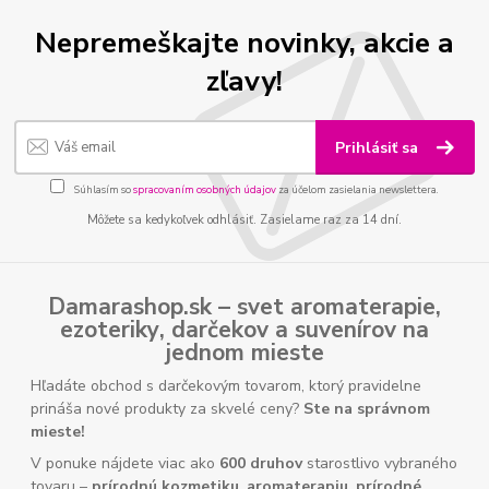
Nepremeškajte novinky, akcie a
zľavy!
Prihlásiť sa
Súhlasím so
spracovaním osobných údajov
za účelom zasielania newslettera.
Môžete sa kedykoľvek odhlásiť. Zasielame raz za 14 dní.
Damarashop.sk – svet
aromaterapie
,
ezoteriky
,
darčekov
a
suvenírov
na
jednom mieste
Hľadáte obchod s darčekovým tovarom, ktorý pravidelne
prináša nové produkty za skvelé ceny?
Ste na správnom
mieste!
V ponuke nájdete viac ako
600 druhov
starostlivo vybraného
tovaru –
prírodnú kozmetiku
,
aromaterapiu
,
prírodné