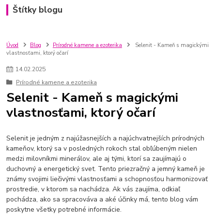
Štítky blogu
Úvod
Blog
Prírodné kamene a ezoterika
Selenit - Kameň s magickými
vlastnosťami, ktorý očarí
14
.
02
.
2025
Prírodné kamene a ezoterika
Selenit - Kameň s magickými
vlastnosťami, ktorý očarí
Selenit je jedným z najúžasnejších a najúchvatnejších prírodných
kameňov, ktorý sa v posledných rokoch stal obľúbeným nielen
medzi milovníkmi minerálov, ale aj tými, ktorí sa zaujímajú o
duchovný a energetický svet. Tento priezračný a jemný kameň je
známy svojimi liečivými vlastnosťami a schopnosťou harmonizovať
prostredie, v ktorom sa nachádza. Ak vás zaujíma, odkiaľ
pochádza, ako sa spracováva a aké účinky má, tento blog vám
poskytne všetky potrebné informácie.