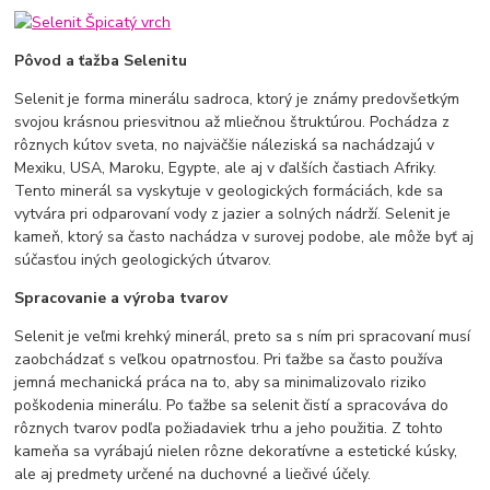
Pôvod a ťažba Selenitu
Selenit je forma minerálu sadroca, ktorý je známy predovšetkým
svojou krásnou priesvitnou až mliečnou štruktúrou. Pochádza z
rôznych kútov sveta, no najväčšie náleziská sa nachádzajú v
Mexiku, USA, Maroku, Egypte, ale aj v ďalších častiach Afriky.
Tento minerál sa vyskytuje v geologických formáciách, kde sa
vytvára pri odparovaní vody z jazier a solných nádrží. Selenit je
kameň, ktorý sa často nachádza v surovej podobe, ale môže byť aj
súčasťou iných geologických útvarov.
Spracovanie a výroba tvarov
Selenit je veľmi krehký minerál, preto sa s ním pri spracovaní musí
zaobchádzať s veľkou opatrnosťou. Pri ťažbe sa často používa
jemná mechanická práca na to, aby sa minimalizovalo riziko
poškodenia minerálu. Po ťažbe sa selenit čistí a spracováva do
rôznych tvarov podľa požiadaviek trhu a jeho použitia. Z tohto
kameňa sa vyrábajú nielen rôzne dekoratívne a estetické kúsky,
ale aj predmety určené na duchovné a liečivé účely.