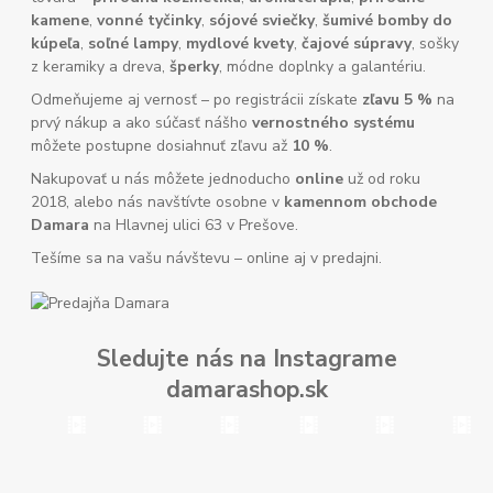
kamene
,
vonné tyčinky
,
sójové sviečky
,
šumivé bomby do
kúpeľa
,
soľné lampy
,
mydlové kvety
,
čajové súpravy
, sošky
z keramiky a dreva,
šperky
, módne doplnky a galantériu.
Odmeňujeme aj vernosť – po registrácii získate
zľavu 5 %
na
prvý nákup a ako súčasť nášho
vernostného systému
môžete postupne dosiahnuť zľavu až
10 %
.
Nakupovať u nás môžete jednoducho
online
už od roku
2018, alebo nás navštívte osobne v
kamennom obchode
Damara
na Hlavnej ulici 63 v Prešove.
Tešíme sa na vašu návštevu – online aj v predajni.
Sledujte nás na Instagrame
damarashop.sk