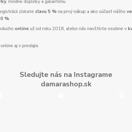
rky
, módne doplnky a galantériu.
gistrácii získate
zľavu 5 %
na prvý nákup a ako súčasť nášho
ve
10 %
.
noducho
online
už od roku 2018, alebo nás navštívte osobne v
k
nline aj v predajni.
Sledujte nás na Instagrame
damarashop.sk