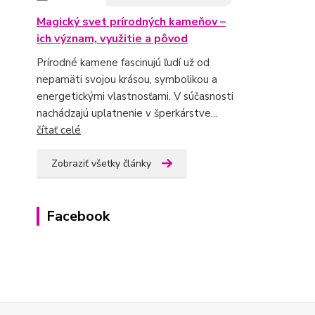
Magický svet prírodných kameňov –
ich význam, využitie a pôvod
Prírodné kamene fascinujú ľudí už od
nepamäti svojou krásou, symbolikou a
energetickými vlastnosťami. V súčasnosti
nachádzajú uplatnenie v šperkárstve...
čítať celé
Zobraziť všetky články
Facebook