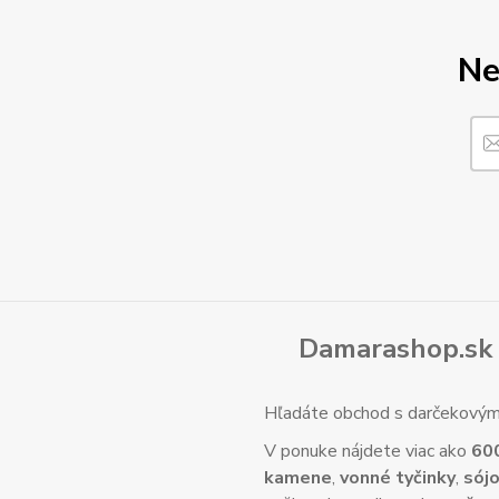
Ne
Damarashop.sk 
Hľadáte obchod s darčekovým 
V ponuke nájdete viac ako
60
kamene
,
vonné tyčinky
,
sójo