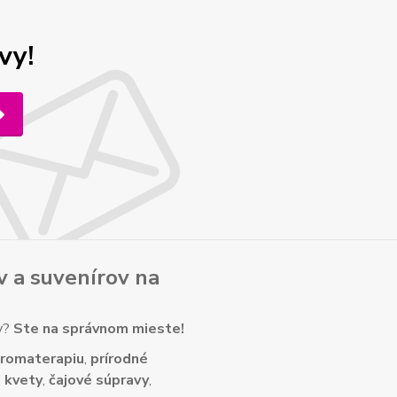
vy!
v
a
suvenírov
na
ny?
Ste na správnom mieste!
romaterapiu
,
prírodné
 kvety
,
čajové súpravy
,