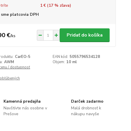
tríte
1 € (
17
% zľava)
 sme platcovia DPH
90 €
Pridať do košíka
/
ks
roduktu:
CarEO-5
EAN kód:
5055796534128
a:
AWM
Objem:
10 ml
 cenu / dostupnosť
obľúbených
Kamenná predajňa
Darček zadarmo
Navštívte nás osobne v
Malá drobnosť k
Prešove
nákupu navyše