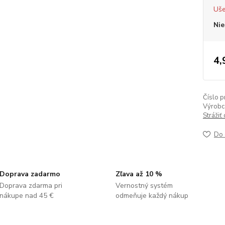
Uše
Nie
4,
Číslo p
Výrobc
Strážiť
Do 
Doprava zadarmo
Zľava až 10 %
Doprava zdarma pri
Vernostný systém
nákupe nad 45 €
odmeňuje každý nákup