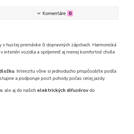
Komentáre
0
y v hustej premávke či dopravných zápchach. Harmonická
interiéri vozidla a spríjemniť aj menej komfortné chvíle
dložku
. Intenzitu vône si jednoducho prispôsobíte podľa
ostupne a podporuje pocit pohody počas celej jazdy.
v
, ale aj do našich
elektrických difuzérov
do