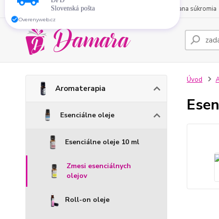
O nás
Obchodné podmienky
Kontakty
Ochrana súkromia
Doprava
zadarmo
pri nákupe nad
45 €
Packeta
DPD
Slovenská pošta
Overenyweb.cz
Úvod
A
Aromaterapia
Esen
Esenciálne oleje
Esenciálne oleje 10 ml
Zmesi esenciálnych
olejov
Roll-on oleje