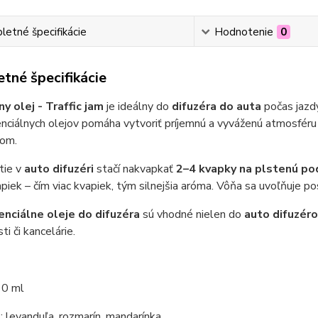
etné špecifikácie
Hodnotenie
0
tné špecifikácie
ny olej - Traffic jam
je ideálny do
difuzéra do auta
počas jazd
ciálnych olejov pomáha vytvoriť príjemnú a vyváženú atmosféru v 
tom.
tie v
auto difuzéri
stačí nakvapkať
2–4 kvapky na plstenú po
piek – čím viac kvapiek, tým silnejšia aróma. Vôňa sa uvoľňuje p
enciálne oleje do difuzéra
sú vhodné nielen do
auto difuzéro
i či kancelárie.
10 ml
e
: levanduľa, rozmarín, mandarínka