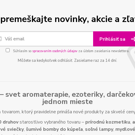
premeškajte novinky, akcie a zľa
Prihlásiť sa
Súhlasím so
spracovaním osobných údajov
za účelom zasielania newslettera.
Môžete sa kedykoľvek odhlásiť. Zasielame raz za 14 dní.
– svet
aromaterapie
,
ezoteriky
,
darčeko
jednom mieste
tovarom, ktorý pravidelne prináša nové produkty za skvelé ce
0 druhov
starostlivo vybraného tovaru –
prírodnú kozmetiku
,
a
vé sviečky
,
šumivé bomby do kúpeľa
,
soľné lampy
,
mydlové