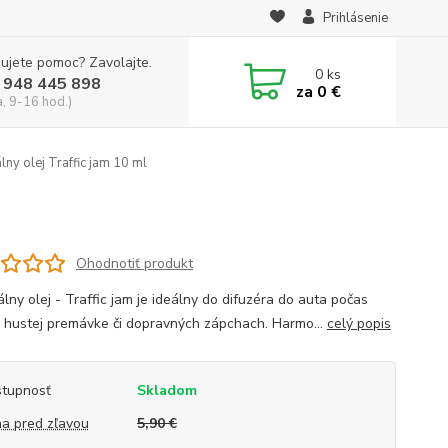
Prihlásenie
ujete pomoc? Zavolajte.
0
ks
 948 445 898
za
0 €
a, 9-16 hod.)
lny olej Traffic jam 10 ml
Ohodnotiť produkt
lny olej - Traffic jam je ideálny do difuzéra do auta počas
v hustej premávke či dopravných zápchach. Harmo...
celý popis
tupnosť
Skladom
a pred zľavou
5,90 €