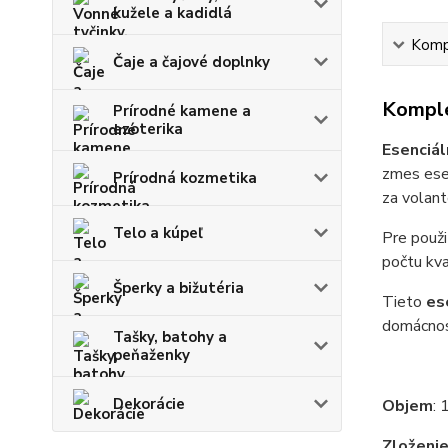
kužele a kadidlá
Kompl
Čaje a čajové doplnky
Komple
Prírodné kamene a
ezoterika
Esenciál
zmes esen
Prírodná kozmetika
za volan
Telo a kúpeľ
Pre použi
počtu kva
Šperky a bižutéria
Tieto
es
domácnost
Tašky, batohy a
peňaženky
Dekorácie
Objem
: 
Zloženi