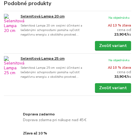
Podobné produkty
Selenitová Lampa 20 cm
Na objednávku
Selenitová Lampa 20 cm svojimi účinkami a
Až 13 % zľava
cena od
liečebnými schopnosťami pomáha vyčistiť
23,90 €
negatívnu energiu z okolitého prostred...
/
ks
Zvoliť variant
Selenitová Lampa 25 cm
Na objednávku
Selenitová Lampa 25 cm svojimi účinkami a
Až 10 % zľava
cena od
liečebnými schopnosťami pomáha vyčistiť
33,90 €
negatívnu energiu z okolitého prostred...
/
ks
Zvoliť variant
Doprava zadarmo
Doprava zdarma pri nákupe nad 45 €
Zľava až 10 %