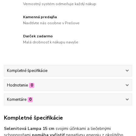
Vernostný systém odmeňuje každý nákup
Kamenná predajňa
Navštívte nás osobne v Prešove
Darček zadarmo
Malá drobnosť k nákupu navyše
Kompletné špecifikácie
Hodnotenie
0
Komentáre
0
Kompletné špecifikácie
Selenitová Lampa 15 cm
svojimi účinkami a liečebnými
schopnosťami
pomáha vyčistiť
negatívnu energiu z okolitého