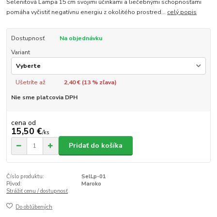
Selenitová Lampa 15 cm svojimi účinkami a liečebnými schopnosťami
pomáha vyčistiť negatívnu energiu z okolitého prostred...
celý popis
Dostupnosť
Na objednávku
Variant
Ušetríte až
2,40 € (
13
% zľava)
Nie sme platcovia DPH
cena od
15,50 €
/
ks
Pridať do košíka
Číslo produktu:
SelLp-01
Pôvod:
Maroko
Strážiť cenu / dostupnosť
Do obľúbených