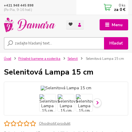
0
ks
+421 948 445 898
za
0 €
(Po-Pia, 9-16 hod.)
Menu
Hľadať
Úvod
Prírodné kamene a ezoterika
Selenit
Selenitová Lampa 15 cm
Selenitová Lampa 15 cm
Ohodnotiť produkt