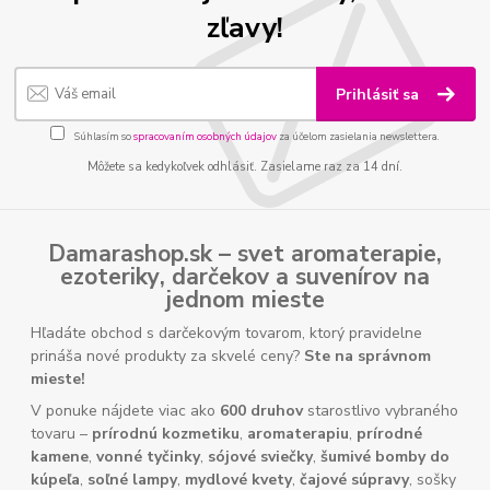
zľavy!
Prihlásiť sa
Súhlasím so
spracovaním osobných údajov
za účelom zasielania newslettera.
Môžete sa kedykoľvek odhlásiť. Zasielame raz za 14 dní.
Damarashop.sk – svet
aromaterapie
,
ezoteriky
,
darčekov
a
suvenírov
na
jednom mieste
Hľadáte obchod s darčekovým tovarom, ktorý pravidelne
prináša nové produkty za skvelé ceny?
Ste na správnom
mieste!
V ponuke nájdete viac ako
600 druhov
starostlivo vybraného
tovaru –
prírodnú kozmetiku
,
aromaterapiu
,
prírodné
kamene
,
vonné tyčinky
,
sójové sviečky
,
šumivé bomby do
kúpeľa
,
soľné lampy
,
mydlové kvety
,
čajové súpravy
, sošky