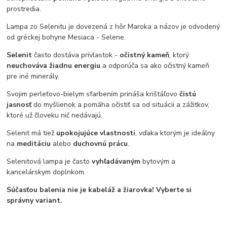
prostredia.
Lampa zo Selenitu je dovezená z hôr Maroka a názov je odvodený
od gréckej bohyne Mesiaca - Selene.
Selenit
často dostáva prívlastok -
očistný kameň
, ktorý
neuchováva žiadnu energiu
a odporúča sa ako očistný kameň
pre iné minerály.
Svojim perleťovo-bielym sfarbením prináša krištáľovo
čistú
jasnosť
do myšlienok a pomáha očistiť sa od situácii a zážitkov,
ktoré už človeku nič nedávajú.
Selenit má tiež
upokojujúce vlastnosti
, vďaka ktorým je ideálny
na
meditáciu
alebo
duchovnú prácu
.
Selenitová lampa je často
vyhľadávaným
bytovým a
kancelárskym doplnkom.
Súčasťou balenia nie je kabeláž a žiarovka! Vyberte si
správny variant.