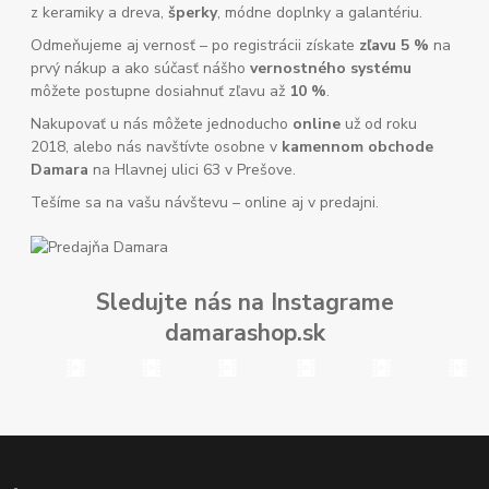
z keramiky a dreva,
šperky
, módne doplnky a galantériu.
Odmeňujeme aj vernosť – po registrácii získate
zľavu 5 %
na
prvý nákup a ako súčasť nášho
vernostného systému
môžete postupne dosiahnuť zľavu až
10 %
.
Nakupovať u nás môžete jednoducho
online
už od roku
2018, alebo nás navštívte osobne v
kamennom obchode
Damara
na Hlavnej ulici 63 v Prešove.
Tešíme sa na vašu návštevu – online aj v predajni.
Sledujte nás na Instagrame
damarashop.sk