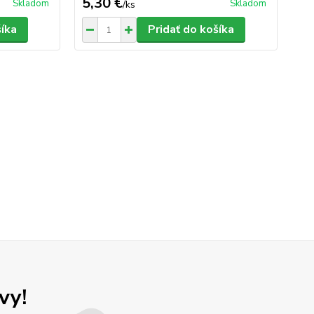
5,30 €
5,
Skladom
Skladom
/
ks
šíka
Pridať do košíka
vy!