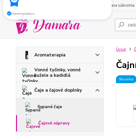
O nás
Obchodné podmienky
Kontakty
Ochrana súkromia
Zaregistrujte sa do nášho e-shopu a získajte
5
% zľavu
na Váš nákup.
Overenyweb.cz
Úvod
Č
Aromaterapia
Čajn
Vonné tyčinky, vonné
kužele a kadidlá
Novinka
Čaje a čajové doplnky
Sypané čaje
Čajové súpravy