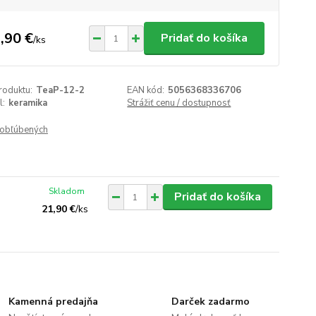
,90 €
Pridať do košíka
/
ks
roduktu:
TeaP-12-2
EAN kód:
5056368336706
l:
keramika
Strážiť cenu / dostupnosť
obľúbených
Skladom
Pridať do košíka
21,90 €
/
ks
Kamenná predajňa
Darček zadarmo