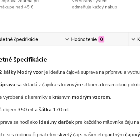
Doprava zdarma pri
Vernostný systém
nákupe nad 45 €
odmeňuje každý nákup
etné špecifikácie
Hodnotenie
0
K
tné špecifikácie
 2 šálky Modrý vzor
je ideálna čajová súprava na prípravu a vych
súprava
sa skladá z čajníka s kovovým sitkom a keramickou pokri
je vyrobená z keramiky s krásnym
modrým vzorom
.
á objem 350 ml a
šálka
170 ml.
úprava sa hodí ako
ideálny darček
pre každého milovníka čaju n
te si s rodinou či priateľmi skvelý čaj s našim elegantným
čajov