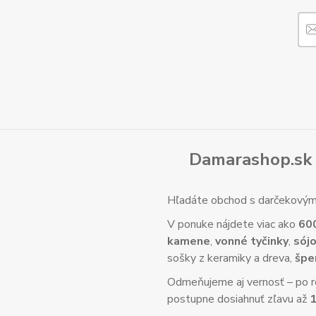
Damarashop.sk 
Hľadáte obchod s darčekovým 
V ponuke nájdete viac ako
60
kamene
,
vonné tyčinky
,
sójo
sošky z keramiky a dreva,
špe
Odmeňujeme aj vernosť – po re
postupne dosiahnuť zľavu až