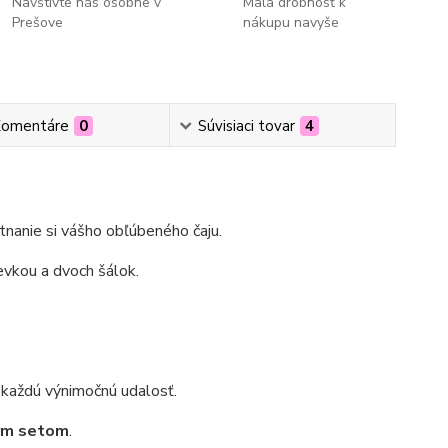
Navštívte nás osobne v
Malá drobnosť k
Prešove
nákupu navyše
omentáre
0
Súvisiaci tovar
4
utnanie si vášho obľúbeného čaju.
evkou a dvoch šálok.
a každú výnimočnú udalosť.
ým setom
.