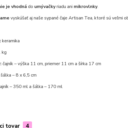
nie je vhodná
do
umývačky
riadu ani
mikrovlnky
.
čame
vyskúšať aj naše sypané čaje Artisan Tea, ktoré sú veľmi o
:
keramika
 kg
:
čajník – výška 11 cm, priemer 11 cm a šírka 17 cm
– 8 x 6,5 cm
ajník – 350 ml a šálka – 170 ml
ci tovar
4