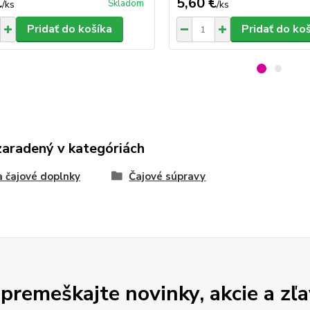
€
5,60 €
Skladom
/
ks
/
ks
Pridať do košíka
Pridať do ko
zaradený v kategóriách
a čajové doplnky
Čajové súpravy
premeškajte novinky, akcie a zľa