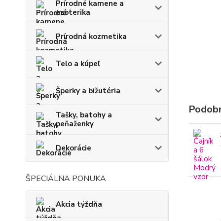
Prírodné kamene a
ezoterika
Prírodná kozmetika
Telo a kúpeľ
Šperky a bižutéria
Podobn
Tašky, batohy a
peňaženky
Dekorácie
ŠPECIÁLNA PONUKA
Akcia týždňa