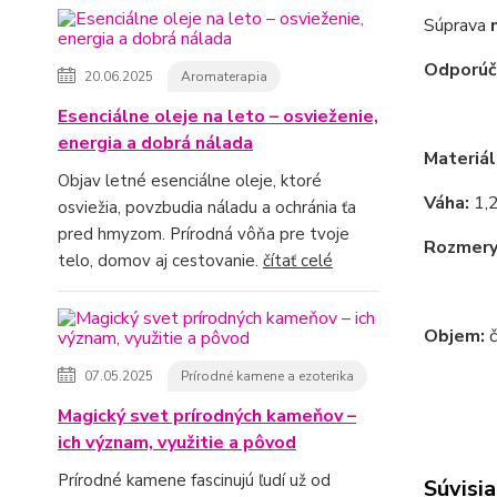
Súprava
Odporú
20.06.2025
Aromaterapia
Esenciálne oleje na leto – osvieženie,
energia a dobrá nálada
Materiál
Objav letné esenciálne oleje, ktoré
Váha:
1,2
osviežia, povzbudia náladu a ochránia ťa
pred hmyzom. Prírodná vôňa pre tvoje
Rozmery
telo, domov aj cestovanie.
čítať celé
šálka 
Objem:
č
07.05.2025
Prírodné kamene a ezoterika
Magický svet prírodných kameňov –
ich význam, využitie a pôvod
Prírodné kamene fascinujú ľudí už od
Súvisia