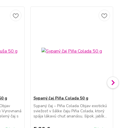
50 g
Sypaný čaj Piña Colada 50 g
Sy
 Objav
Sypaný čaj – Piña Colada Objav exotickú
Syp
ju Vyrovnaná
sviežosť v šálke čaju Piña Colada, ktorý
pok
elený čaj s
spája lákavú chuť ananásu, šípok, jabĺk...
kom
tón