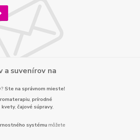
v
a
suvenírov
na
ny?
Ste na správnom mieste!
romaterapiu
,
prírodné
 kvety
,
čajové súpravy
,
rnostného systému
môžete