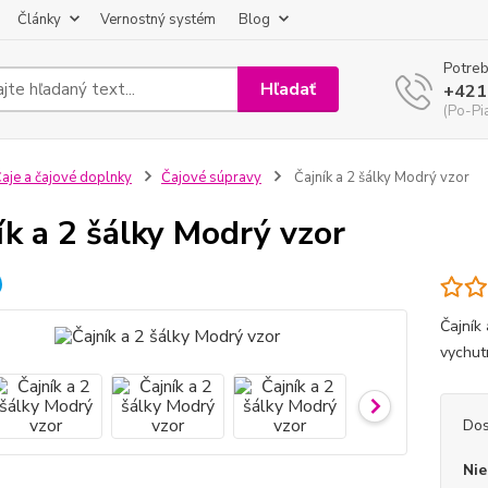
Články
Vernostný systém
Blog
Potreb
Hľadať
+421
(Po-Pi
aje a čajové doplnky
Čajové súpravy
Čajník a 2 šálky Modrý vzor
ík a 2 šálky Modrý vzor
Čajník
vychut
Dos
Nie