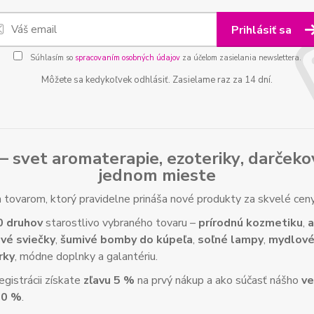
Prihlásiť sa
Súhlasím so
spracovaním osobných údajov
za účelom zasielania newslettera.
Môžete sa kedykoľvek odhlásiť. Zasielame raz za 14 dní.
– svet
aromaterapie
,
ezoteriky
,
darčeko
jednom mieste
tovarom, ktorý pravidelne prináša nové produkty za skvelé ce
0 druhov
starostlivo vybraného tovaru –
prírodnú kozmetiku
,
a
vé sviečky
,
šumivé bomby do kúpeľa
,
soľné lampy
,
mydlové
rky
, módne doplnky a galantériu.
gistrácii získate
zľavu 5 %
na prvý nákup a ako súčasť nášho
ve
10 %
.