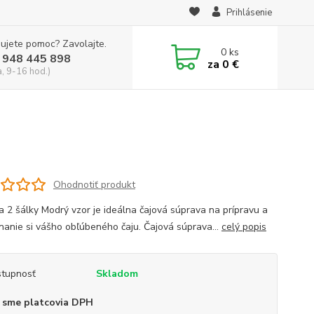
Prihlásenie
ujete pomoc? Zavolajte.
0
ks
 948 445 898
za
0 €
a, 9-16 hod.)
Ohodnotiť produkt
 a 2 šálky Modrý vzor je ideálna čajová súprava na prípravu a
nanie si vášho obľúbeného čaju. Čajová súprava...
celý popis
tupnosť
Skladom
 sme platcovia DPH