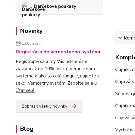
Darčekové poukazy
Novinky
Kompl
13.05.2024
Registrácia do vernostného systému
Komple
Registrujte sa a my Vás odmeníme
zľavami až do 10%. Viac o vernostnom
Čajník a
systéme a ako to celé funguje, nájdete v
Čajová 
sekcii Vernostný systém. Zapojte sa a u...
čítať celé
Súprava 
Čajník
m
Zobraziť všetky novinky
Čajová s
Blog
Vychutnaj