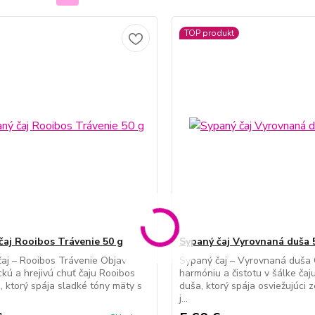
TOP produkt
čaj Rooibos Trávenie 50 g
Sypaný čaj Vyrovnaná duša 
aj – Rooibos Trávenie Objav
Sypaný čaj – Vyrovnaná duša
kú a hrejivú chuť čaju Rooibos
harmóniu a čistotu v šálke ča
, ktorý spája sladké tóny mäty s
duša, ktorý spája osviežujúci z
j...