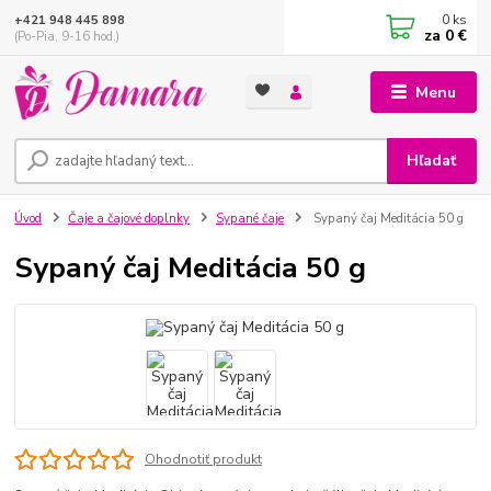
0
ks
+421 948 445 898
za
0 €
(Po-Pia, 9-16 hod.)
Menu
Hľadať
Úvod
Čaje a čajové doplnky
Sypané čaje
Sypaný čaj Meditácia 50 g
Sypaný čaj Meditácia 50 g
Ohodnotiť produkt