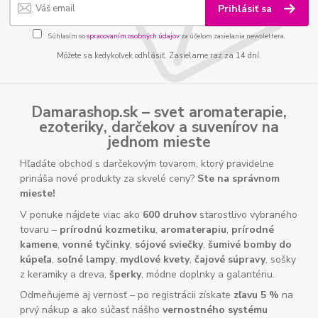
Prihlásiť sa
Súhlasím so
spracovaním osobných údajov
za účelom zasielania newslettera.
Môžete sa kedykoľvek odhlásiť. Zasielame raz za 14 dní.
Damarashop.sk – svet
aromaterapie
,
ezoteriky
,
darčekov
a
suvenírov
na
jednom mieste
Hľadáte obchod s darčekovým tovarom, ktorý pravidelne
prináša nové produkty za skvelé ceny?
Ste na správnom
mieste!
V ponuke nájdete viac ako
600 druhov
starostlivo vybraného
tovaru –
prírodnú kozmetiku
,
aromaterapiu
,
prírodné
kamene
,
vonné tyčinky
,
sójové sviečky
,
šumivé bomby do
kúpeľa
,
soľné lampy
,
mydlové kvety
,
čajové súpravy
, sošky
z keramiky a dreva,
šperky
, módne doplnky a galantériu.
Odmeňujeme aj vernosť – po registrácii získate
zľavu 5 %
na
prvý nákup a ako súčasť nášho
vernostného systému