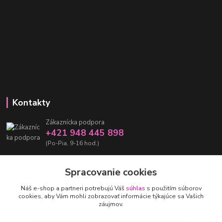
Kontakty
Zákaznícka podpora
+421 948 445 898
(Po-Pia, 9-16 hod.)
info@damarashop.sk
Spracovanie cookies
Náš e-shop a partneri potrebujú Váš
súhlas
s použitím súborov
cookies, aby Vám mohli zobrazovať informácie týkajúce sa Vašich
záujmov.