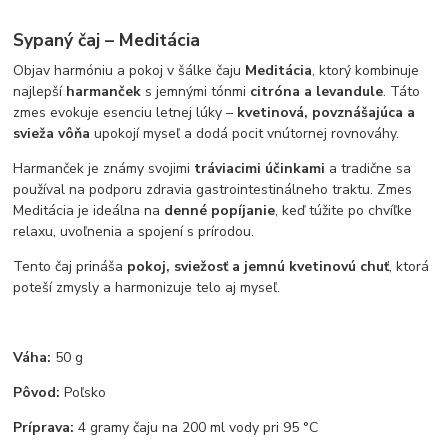
Sypaný čaj – Meditácia
Objav harmóniu a pokoj v šálke čaju
Meditácia
, ktorý kombinuje
najlepší
harmanček
s jemnými tónmi
citróna a levandule
. Táto
zmes evokuje esenciu letnej lúky –
kvetinová, povznášajúca a
svieža vôňa
upokojí myseľ a dodá pocit vnútornej rovnováhy.
Harmanček je známy svojimi
tráviacimi účinkami
a tradične sa
používal na podporu zdravia gastrointestinálneho traktu. Zmes
Meditácia je ideálna na
denné popíjanie
, keď túžite po chvíľke
relaxu, uvoľnenia a spojení s prírodou.
Tento čaj prináša
pokoj, sviežosť a jemnú kvetinovú chuť
, ktorá
poteší zmysly a harmonizuje telo aj myseľ.
Váha:
50 g
Pôvod:
Poľsko
Príprava:
4 gramy čaju na 200 ml vody pri 95 °C