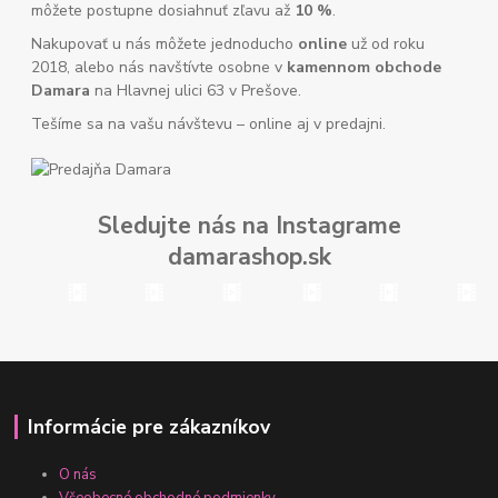
môžete postupne dosiahnuť zľavu až
10 %
.
Nakupovať u nás môžete jednoducho
online
už od roku
2018, alebo nás navštívte osobne v
kamennom obchode
Damara
na Hlavnej ulici 63 v Prešove.
Tešíme sa na vašu návštevu – online aj v predajni.
Sledujte nás na Instagrame
damarashop.sk
Informácie pre zákazníkov
O nás
Všeobecné obchodné podmienky