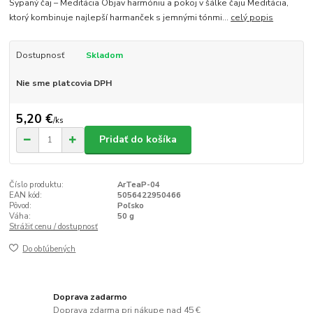
Sypaný čaj – Meditácia Objav harmóniu a pokoj v šálke čaju Meditácia,
ktorý kombinuje najlepší harmanček s jemnými tónmi...
celý popis
Dostupnosť
Skladom
Nie sme platcovia DPH
5,20 €
/
ks
Pridať do košíka
Číslo produktu:
ArTeaP-04
EAN kód:
5056422950466
Pôvod:
Poľsko
Váha:
50 g
Strážiť cenu / dostupnosť
Do obľúbených
Doprava zadarmo
Doprava zdarma pri nákupe nad 45 €