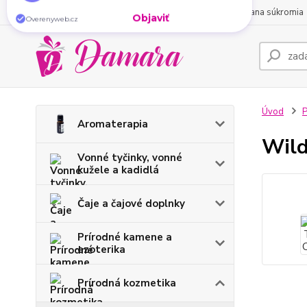
Chýba vám doma tá
správna
atmosféra?
Vonné
O nás
Obchodné podmienky
Kontakty
Ochrana súkromia
tyčinky
ju vytvoria za pár sekúnd. Vyberte si tú
svoju.
Objaviť
Overenyweb.cz
Úvod
P
Aromaterapia
Wild
Vonné tyčinky, vonné
kužele a kadidlá
Čaje a čajové doplnky
Prírodné kamene a
ezoterika
Prírodná kozmetika