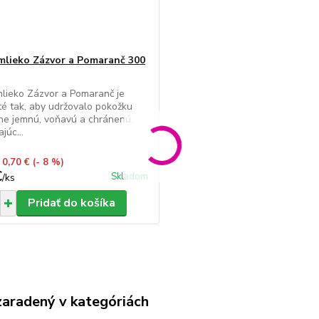
mlieko Zázvor a Pomaranč 300
lieko Zázvor a Pomaranč je
é tak, aby udržovalo pokožku
ne jemnú, voňavú a chránenú.
júc...
 0,70 €
(- 8 %)
€
Skladom
/
ks
Pridať do košíka
zaradený v kategóriách