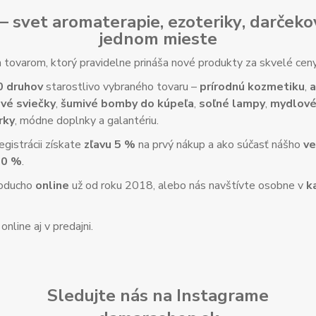
– svet
aromaterapie
,
ezoteriky
,
darčeko
jednom mieste
tovarom, ktorý pravidelne prináša nové produkty za skvelé ce
0 druhov
starostlivo vybraného tovaru –
prírodnú kozmetiku
,
a
vé sviečky
,
šumivé bomby do kúpeľa
,
soľné lampy
,
mydlové
rky
, módne doplnky a galantériu.
gistrácii získate
zľavu 5 %
na prvý nákup a ako súčasť nášho
ve
10 %
.
noducho
online
už od roku 2018, alebo nás navštívte osobne v
k
nline aj v predajni.
Sledujte nás na Instagrame