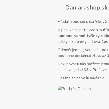
Damarashop.sk 
Hľadáte obchod s darčekovým 
V ponuke nájdete viac ako
60
kamene
,
vonné tyčinky
,
sójo
sošky z keramiky a dreva,
špe
Odmeňujeme aj vernosť – po re
postupne dosiahnuť zľavu až
Nakupovať u nás môžete jed
na Hlavnej ulici 63 v Prešove.
Tešíme sa na vašu návštevu – o