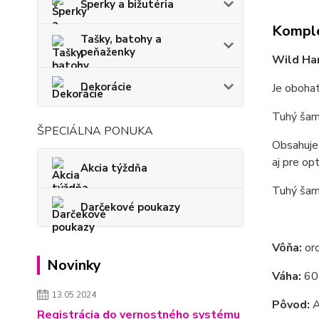
Šperky a bižutéria
Komple
Tašky, batohy a
peňaženky
Wild Ha
Dekorácie
Je oboha
Tuhý šamp
ŠPECIÁLNA PONUKA
Obsahuje
aj pre op
Akcia týždňa
Tuhý šam
Darčekové poukazy
Vôňa:
or
Novinky
Váha:
60
13.05.2024
Pôvod:
A
Registrácia do vernostného systému