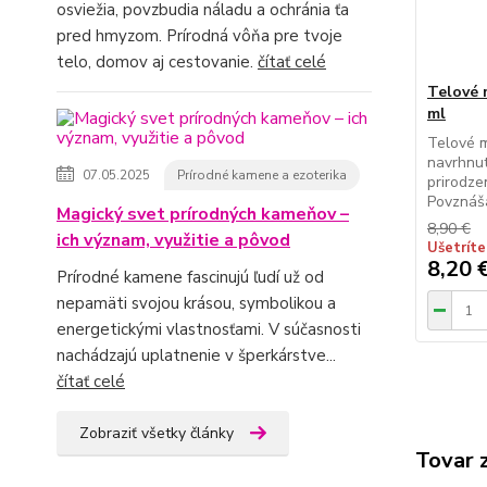
osviežia, povzbudia náladu a ochránia ťa
pred hmyzom. Prírodná vôňa pre tvoje
telo, domov aj cestovanie.
čítať celé
Telové 
ml
Telové m
navrhnut
07.05.2025
Prírodné kamene a ezoterika
prirodze
Povznáša
Magický svet prírodných kameňov –
8,90 €
ich význam, využitie a pôvod
Ušetríte
8,20 
Prírodné kamene fascinujú ľudí už od
nepamäti svojou krásou, symbolikou a
energetickými vlastnosťami. V súčasnosti
nachádzajú uplatnenie v šperkárstve...
čítať celé
Zobraziť všetky články
Tovar 