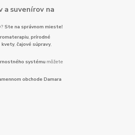
v
a
suvenírov
na
ny?
Ste na správnom mieste!
romaterapiu
,
prírodné
 kvety
,
čajové súpravy
,
rnostného systému
môžete
amennom obchode Damara