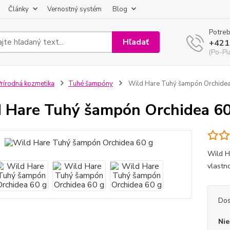
Články
Vernostný systém
Blog
Potreb
Hľadať
+421
(Po-Pi
rírodná kozmetika
Tuhé šampóny
Wild Hare Tuhý šampón Orchidea
 Hare Tuhý šampón Orchidea 60
Wild H
vlastn
Dos
Nie