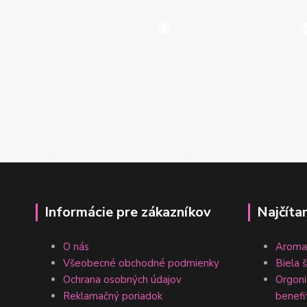
Informácie pre zákazníkov
Najčíta
O nás
Aromat
Všeobecné obchodné podmienky
Biela 
Ochrana osobných údajov
Orgonit
Reklamačný poriadok
benefi