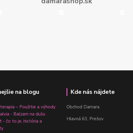
damarashop.sk
nejšie na blogu
Kde nás nájdete
erapia – Použitie a výhody
Obchod Damara
šalvia - Balzam na dušu
Hlavná 63, Prešov
 - čo to je, história a
ty