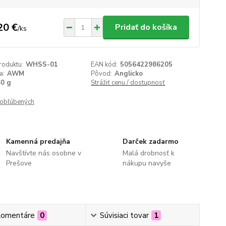
20 €
Pridať do košíka
/
ks
roduktu:
WHSS-01
EAN kód:
5056422986205
a:
AWM
Pôvod:
Anglicko
60 g
Strážiť cenu / dostupnosť
obľúbených
Kamenná predajňa
Darček zadarmo
Navštívte nás osobne v
Malá drobnosť k
Prešove
nákupu navyše
omentáre
0
Súvisiaci tovar
1