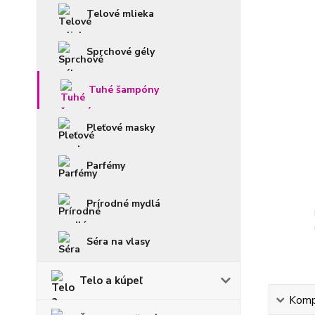
Telové mlieka
Sprchové gély
Tuhé šampóny
Pleťové masky
Parfémy
Prírodné mydlá
Séra na vlasy
Telo a kúpeľ
Kompl