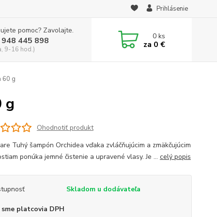
Prihlásenie
ujete pomoc? Zavolajte.
0
ks
 948 445 898
za
0 €
a, 9-16 hod.)
 60 g
 g
Ohodnotiť produkt
are Tuhý šampón Orchidea vďaka zvláčňujúcim a zmäkčujúcim
ostiam ponúka jemné čistenie a upravené vlasy. Je ...
celý popis
tupnosť
Skladom u dodávateľa
 sme platcovia DPH