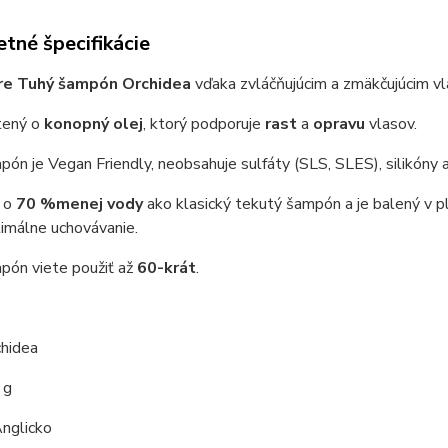
tné špecifikácie
re Tuhý šampón Orchidea
vďaka zvláčňujúcim a zmäkčujúcim vl
tený o
konopný olej
, ktorý podporuje
rast
a
opravu
vlasov.
ón je Vegan Friendly, neobsahuje sulfáty (SLS, SLES), silikóny 
 o
70 %
menej vody
ako klasický tekutý šampón a je balený v pl
timálne uchovávanie.
pón viete použiť až
60-krát
.
chidea
 g
nglicko