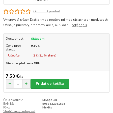
Ohodnotiť produkt
Vykurovací zväzok Dračia krv sa používa pri meditáciach a pri modlitbách.
Očisťuje priestory, predmety, ale aj auru od n...
celý popis
Dostupnosť
Skladom
Cena pred
9,50 €
zľavou
Ušetríte
2 € (
21
% zľava)
Nie sme platcovia DPH
7,50 €
/
ks
Pridať do košíka
Číslo produktu:
MSage-38
EAN kód:
5056422951593
Pôvod:
Mexiko
Strážiť cenu / dostupnosť