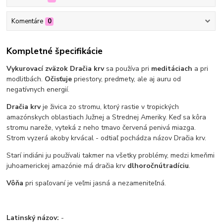
Komentáre
0
Kompletné špecifikácie
Vykurovací zväzok Dračia krv
sa používa pri
meditáciach
a pri
modlitbách.
Očisťuje
priestory, predmety, ale aj auru od
negatívnych energií.
Dračia krv
je živica zo stromu, ktorý rastie v tropických
amazónskych oblastiach Južnej a Strednej Ameriky. Keď sa kôra
stromu nareže, vyteká z neho tmavo červená penivá miazga.
Strom vyzerá akoby krvácal - odtiaľ pochádza názov Dračia krv.
Starí indiáni ju používali takmer na všetky problémy, medzi kmeňmi
juhoamerickej amazónie má dračia krv
dlhoročnú
tradíciu
.
Vôňa
pri spaľovaní je veľmi jasná a nezameniteľná.
Latinský názov:
-