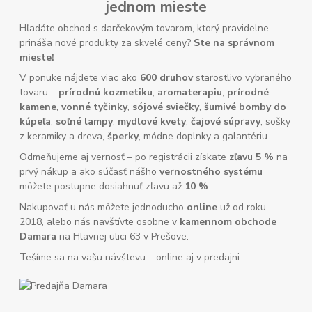
jednom mieste
Hľadáte obchod s darčekovým tovarom, ktorý pravidelne
prináša nové produkty za skvelé ceny?
Ste na správnom
mieste!
V ponuke nájdete viac ako
600 druhov
starostlivo vybraného
tovaru –
prírodnú kozmetiku
,
aromaterapiu
,
prírodné
kamene
,
vonné tyčinky
,
sójové sviečky
,
šumivé bomby do
kúpeľa
,
soľné lampy
,
mydlové kvety
,
čajové súpravy
, sošky
z keramiky a dreva,
šperky
, módne doplnky a galantériu.
Odmeňujeme aj vernosť – po registrácii získate
zľavu 5 %
na
prvý nákup a ako súčasť nášho
vernostného systému
môžete postupne dosiahnuť zľavu až
10 %
.
Nakupovať u nás môžete jednoducho
online
už od roku
2018, alebo nás navštívte osobne v
kamennom obchode
Damara
na Hlavnej ulici 63 v Prešove.
Tešíme sa na vašu návštevu – online aj v predajni.