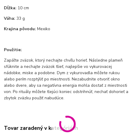
Dĺžka:
10 cm
Váha:
33 g
Krajina pôvodu:
Mexiko
Použitie:
Zapáľte zväzok, ktorý nechajte chvíľu horieť. Následne plameň
sfúknite a nechajte zväzok tlieť, najlepšie vo vykurovacej
nádobke, miske a podobne. Dym z vykurovadla môžete rukou
alebo perím rozptýliť po miestnosti. Nezabudnite otvoriť okno
alebo dvere, aby sa negatívna energia mohla dostať z miestnosti
von. Po rituály môžete tlejúci koniec odstrihnúť, nechať dohorieť a
zbytok zväzku použiť nabudúce.
Tovar zaradený v kategóriách