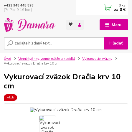
0
ks
+421 948 445 898
za
0 €
(Po-Pia, 9-16 hod.)
Menu
Hľadať
Úvod
Vonné tyčinky, vonné kužele a kadidlá
Vykurovacie zväzky
Vykurovací zväzok Dračia krv 10 cm
Vykurovací zväzok Dračia krv 10
cm
Akcia