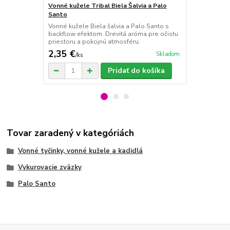
Vonné kužele Tribal Biela Šalvia a Palo
Vonné tyčink
Santo
Santo
Vonné kužele Biela šalvia a Palo Santo s
Vonné tyčinky
backflow efektom. Drevitá aróma pre očistu
Santo s drev
priestoru a pokojnú atmosféru.
priestoru a 
2,35 €
1,90 €
Skladom
/
ks
/
ks
Pridať do košíka
Tovar zaradený v kategóriách
Vonné tyčinky, vonné kužele a kadidlá
Vykurovacie zväzky
Palo Santo