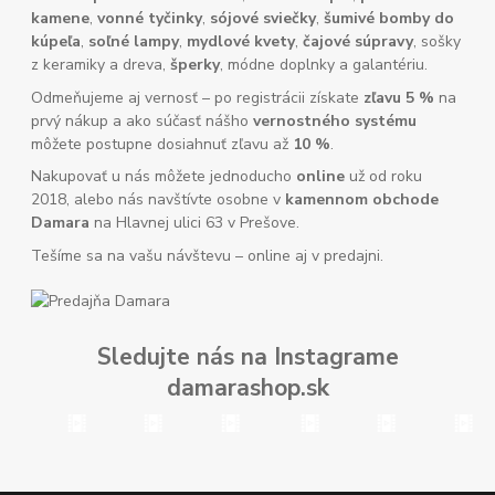
kamene
,
vonné tyčinky
,
sójové sviečky
,
šumivé bomby do
kúpeľa
,
soľné lampy
,
mydlové kvety
,
čajové súpravy
, sošky
z keramiky a dreva,
šperky
, módne doplnky a galantériu.
Odmeňujeme aj vernosť – po registrácii získate
zľavu 5 %
na
prvý nákup a ako súčasť nášho
vernostného systému
môžete postupne dosiahnuť zľavu až
10 %
.
Nakupovať u nás môžete jednoducho
online
už od roku
2018, alebo nás navštívte osobne v
kamennom obchode
Damara
na Hlavnej ulici 63 v Prešove.
Tešíme sa na vašu návštevu – online aj v predajni.
Sledujte nás na Instagrame
damarashop.sk