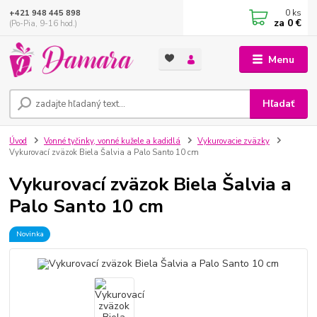
0
ks
+421 948 445 898
za
0 €
(Po-Pia, 9-16 hod.)
Menu
Hľadať
Úvod
Vonné tyčinky, vonné kužele a kadidlá
Vykurovacie zväzky
Vykurovací zväzok Biela Šalvia a Palo Santo 10 cm
Vykurovací zväzok Biela Šalvia a
Palo Santo 10 cm
Novinka