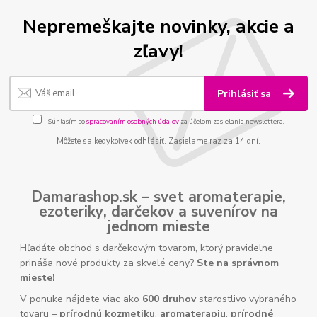
Nepremeškajte novinky, akcie a
zľavy!
Prihlásiť sa
Súhlasím so
spracovaním osobných údajov
za účelom zasielania newslettera.
Môžete sa kedykoľvek odhlásiť. Zasielame raz za 14 dní.
Damarashop.sk – svet
aromaterapie
,
ezoteriky
,
darčekov
a
suvenírov
na
jednom mieste
Hľadáte obchod s darčekovým tovarom, ktorý pravidelne
prináša nové produkty za skvelé ceny?
Ste na správnom
mieste!
V ponuke nájdete viac ako
600 druhov
starostlivo vybraného
tovaru –
prírodnú kozmetiku
,
aromaterapiu
,
prírodné