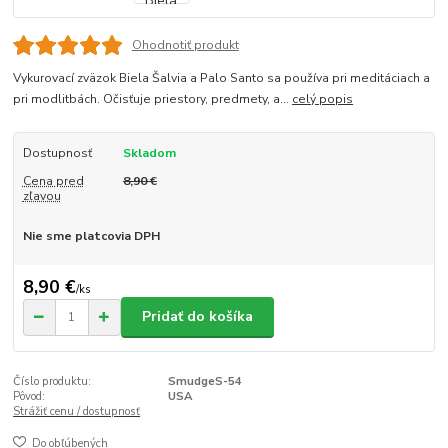
Ohodnotiť produkt
Vykurovací zväzok Biela Šalvia a Palo Santo sa používa pri meditáciach a
pri modlitbách. Očisťuje priestory, predmety, a...
celý popis
Dostupnosť
Skladom
Cena pred
8,90 €
zľavou
Nie sme platcovia DPH
8,90 €
/
ks
Pridať do košíka
Číslo produktu:
SmudgeS-54
Pôvod:
USA
Strážiť cenu / dostupnosť
Do obľúbených