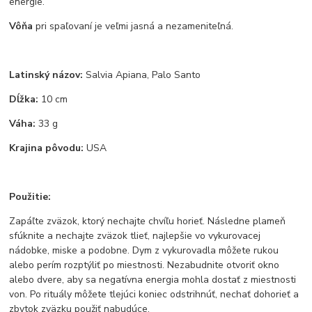
energie.
Vôňa
pri spaľovaní je veľmi jasná a nezameniteľná.
Latinský názov:
Salvia Apiana, Palo Santo
Dĺžka:
10 cm
Váha:
33 g
Krajina pôvodu:
USA
Použitie:
Zapáľte zväzok, ktorý nechajte chvíľu horieť. Následne plameň
sfúknite a nechajte zväzok tlieť, najlepšie vo vykurovacej
nádobke, miske a podobne. Dym z vykurovadla môžete rukou
alebo perím rozptýliť po miestnosti. Nezabudnite otvoriť okno
alebo dvere, aby sa negatívna energia mohla dostať z miestnosti
von. Po rituály môžete tlejúci koniec odstrihnúť, nechať dohorieť a
zbytok zväzku použiť nabudúce.