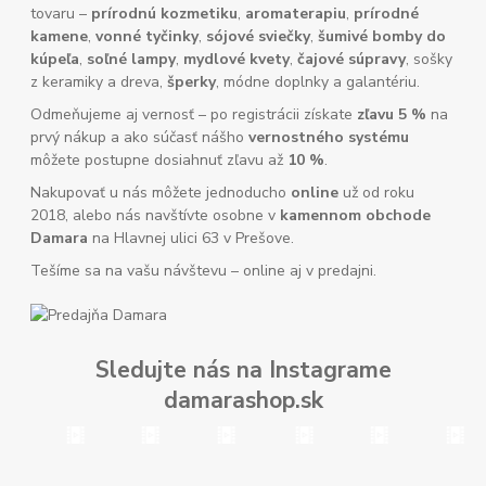
tovaru –
prírodnú kozmetiku
,
aromaterapiu
,
prírodné
kamene
,
vonné tyčinky
,
sójové sviečky
,
šumivé bomby do
kúpeľa
,
soľné lampy
,
mydlové kvety
,
čajové súpravy
, sošky
z keramiky a dreva,
šperky
, módne doplnky a galantériu.
Odmeňujeme aj vernosť – po registrácii získate
zľavu 5 %
na
prvý nákup a ako súčasť nášho
vernostného systému
môžete postupne dosiahnuť zľavu až
10 %
.
Nakupovať u nás môžete jednoducho
online
už od roku
2018, alebo nás navštívte osobne v
kamennom obchode
Damara
na Hlavnej ulici 63 v Prešove.
Tešíme sa na vašu návštevu – online aj v predajni.
Sledujte nás na Instagrame
damarashop.sk