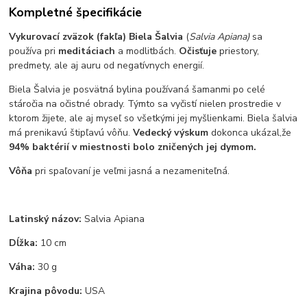
Kompletné špecifikácie
Vykurovací zväzok (fakľa) Biela Šalvia
(
Salvia Apiana)
sa
používa pri
meditáciach
a modlitbách.
Očisťuje
priestory,
predmety, ale aj auru od negatívnych energií.
Biela Šalvia je posvätná bylina používaná šamanmi po celé
stáročia na očistné obrady. Týmto sa vyčistí nielen prostredie v
ktorom žijete, ale aj myseľ so všetkými jej myšlienkami. Biela šalvia
má prenikavú štipľavú vôňu.
Vedecký výskum
dokonca ukázal,
že
94% baktérií v miestnosti bolo zničených jej dymom.
Vôňa
pri spaľovaní je veľmi jasná a nezameniteľná.
Latinský názov:
Salvia Apiana
Dĺžka:
10 cm
Váha:
30 g
Krajina pôvodu:
USA