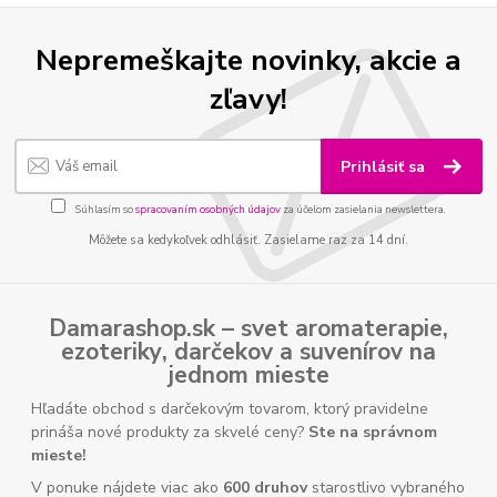
Nepremeškajte novinky, akcie a
zľavy!
Prihlásiť sa
Súhlasím so
spracovaním osobných údajov
za účelom zasielania newslettera.
Môžete sa kedykoľvek odhlásiť. Zasielame raz za 14 dní.
Damarashop.sk – svet
aromaterapie
,
ezoteriky
,
darčekov
a
suvenírov
na
jednom mieste
Hľadáte obchod s darčekovým tovarom, ktorý pravidelne
prináša nové produkty za skvelé ceny?
Ste na správnom
mieste!
V ponuke nájdete viac ako
600 druhov
starostlivo vybraného