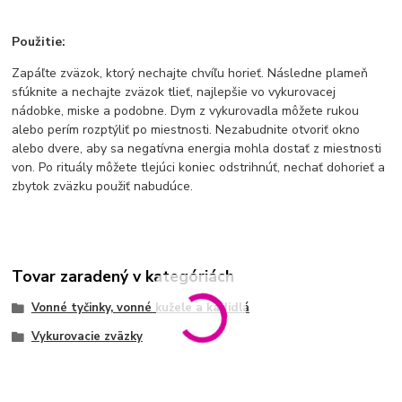
Použitie:
Zapáľte zväzok, ktorý nechajte chvíľu horieť. Následne plameň
sfúknite a nechajte zväzok tlieť, najlepšie vo vykurovacej
nádobke, miske a podobne. Dym z vykurovadla môžete rukou
alebo perím rozptýliť po miestnosti. Nezabudnite otvoriť okno
alebo dvere, aby sa negatívna energia mohla dostať z miestnosti
von. Po rituály môžete tlejúci koniec odstrihnúť, nechať dohorieť a
zbytok zväzku použiť nabudúce.
Tovar zaradený v kategóriách
Vonné tyčinky, vonné kužele a kadidlá
Vykurovacie zväzky