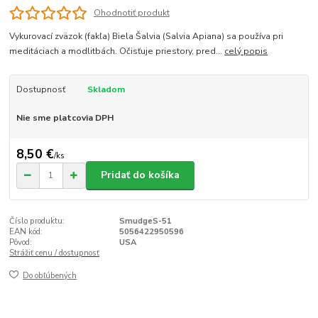
Ohodnotiť produkt
Vykurovací zväzok (fakľa) Biela Šalvia (Salvia Apiana) sa používa pri
meditáciach a modlitbách. Očisťuje priestory, pred...
celý popis
Dostupnosť
Skladom
Nie sme platcovia DPH
8,50 €
/
ks
Pridať do košíka
Číslo produktu:
SmudgeS-51
EAN kód:
5056422950596
Pôvod:
USA
Strážiť cenu / dostupnosť
Do obľúbených