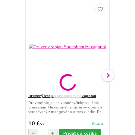
Drevený stojan Sheesham Hexagonal
Drevený st
Drevený stojan na vonné tyčinky a kužele
Drevený sto
Sheesham Hexagonal je ručne vyrobený a
je ručne vy
vyrezávaný z mangového dreva z Indie. Dr...
dreva a ozd
10 €
10,50 €
Skladom
/
ks
/
k
Pridať do košíka