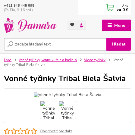
0
ks
+421 948 445 898
za
0 €
(Po-Pia, 9-16 hod.)
Menu
Hľadať
Úvod
Vonné tyčinky, vonné kužele a kadidlá
Vonné tyčinky
Vonné
tyčinky Tribal Biela Šalvia
Vonné tyčinky Tribal Biela Šalvia
Ohodnotiť produkt