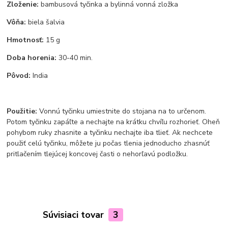
Zloženie:
bambusová tyčinka a bylinná vonná zložka
Vôňa:
biela šalvia
Hmotnosť:
15 g
Doba horenia:
30-40 min.
Pôvod:
India
Použitie:
Vonnú tyčinku umiestnite do stojana na to určenom.
Potom tyčinku zapáľte a nechajte na krátku chvíľu rozhorieť. Oheň
pohybom ruky zhasnite a tyčinku nechajte iba tlieť. Ak nechcete
použiť celú tyčinku, môžete ju počas tlenia jednoducho zhasnúť
pritlačením tlejúcej koncovej časti o nehorľavú podložku.
Súvisiaci tovar
3