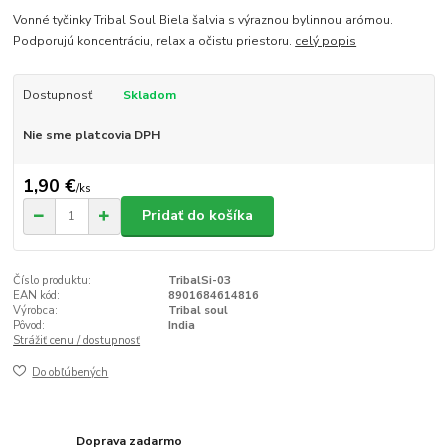
Vonné tyčinky Tribal Soul Biela šalvia s výraznou bylinnou arómou.
Podporujú koncentráciu, relax a očistu priestoru.
celý popis
Dostupnosť
Skladom
Nie sme platcovia DPH
1,90 €
/
ks
Pridať do košíka
Číslo produktu:
TribalSi-03
EAN kód:
8901684614816
Výrobca:
Tribal soul
Pôvod:
India
Strážiť cenu / dostupnosť
Do obľúbených
Doprava zadarmo