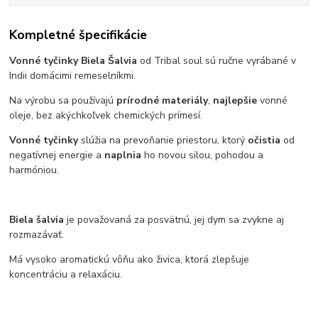
Kompletné špecifikácie
Vonné tyčinky Biela Šalvia
od Tribal soul sú ručne vyrábané v
Indii domácimi remeselníkmi.
Na výrobu sa používajú
prírodné materiály
,
najlepšie
vonné
oleje, bez akýchkoľvek chemických prímesí.
Vonné tyčinky
slúžia na prevoňanie priestoru, ktorý
očistia
od
negatívnej energie a
naplnia
ho novou silou, pohodou a
harmóniou.
Biela šalvia
je považovaná za posvätnú, jej dym sa zvykne aj
rozmazávať.
Má vysoko aromatickú vôňu ako živica, ktorá zlepšuje
koncentráciu a relaxáciu.