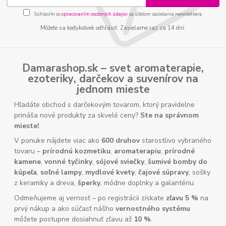
Súhlasím so
spracovaním osobných údajov
za účelom zasielania newslettera.
Môžete sa kedykoľvek odhlásiť. Zasielame raz za 14 dní.
Damarashop.sk – svet
aromaterapie
,
ezoteriky
,
darčekov
a
suvenírov
na
jednom mieste
Hľadáte obchod s darčekovým tovarom, ktorý pravidelne
prináša nové produkty za skvelé ceny?
Ste na správnom
mieste!
V ponuke nájdete viac ako
600 druhov
starostlivo vybraného
tovaru –
prírodnú kozmetiku
,
aromaterapiu
,
prírodné
kamene
,
vonné tyčinky
,
sójové sviečky
,
šumivé bomby do
kúpeľa
,
soľné lampy
,
mydlové kvety
,
čajové súpravy
, sošky
z keramiky a dreva,
šperky
, módne doplnky a galantériu.
Odmeňujeme aj vernosť – po registrácii získate
zľavu 5 %
na
prvý nákup a ako súčasť nášho
vernostného systému
môžete postupne dosiahnuť zľavu až
10 %
.