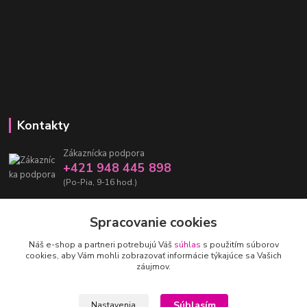
Kontakty
Zákaznícka podpora
+421 948 445 898
(Po-Pia, 9-16 hod.)
info@damarashop.sk
Spracovanie cookies
Náš e-shop a partneri potrebujú Váš
súhlas
s použitím súborov
cookies, aby Vám mohli zobrazovať informácie týkajúce sa Vašich
záujmov.
Upravit sběr cookies.
Súhlasím
Nastavenia