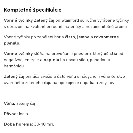
Kompletné špecifikácie
Vonné tyčinky Zelený čaj
od Stamford sú ručne vyrábané tyčinky
s dôrazom na kvalitné prírodné materiály a nezameniteľnú arómu.
Vonné tyčinky po zapálení horia
čisto
,
jemne
a
rovnomerne
plynulo
.
Vonné tyčinky
slúžia na prevoňanie priestoru, ktorý
očistia
od
negatívnej energie a
naplnia
ho novou silou, pohodou a
harmóniou.
Zelený čaj
prináša sviežu a čistú vôňu s nádychom vône čerstvo
uvareného zeleného čaju na upokojenie napätia a zmyslov.
Vôňa:
zelený čaj
Pôvod:
India
Doba horenia:
30-40 min.