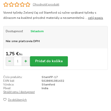
Ohodnotiť produkt
Vonné tyčinky Zelený čaj od Stamford sú ručne vyrábané tyčinky s
dôrazom na kvalitné prírodné materiály a nezameniteľnú ...
celý popis
Dostupnosť
Skladom
Nie sme platcovia DPH
1,75 €
/
ks
Pridať do košíka
Číslo produktu:
StamFP-17
EAN kód:
5028691381432
Výrobca:
Stamford
Pôvod:
India
Strážiť cenu / dostupnosť
Do obľúbených