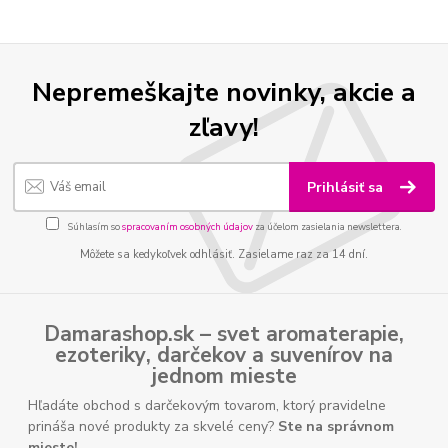
Nepremeškajte novinky, akcie a
zľavy!
Prihlásiť sa
Súhlasím so
spracovaním osobných údajov
za účelom zasielania newslettera.
Môžete sa kedykoľvek odhlásiť. Zasielame raz za 14 dní.
Damarashop.sk – svet
aromaterapie
,
ezoteriky
,
darčekov
a
suvenírov
na
jednom mieste
Hľadáte obchod s darčekovým tovarom, ktorý pravidelne
prináša nové produkty za skvelé ceny?
Ste na správnom
mieste!