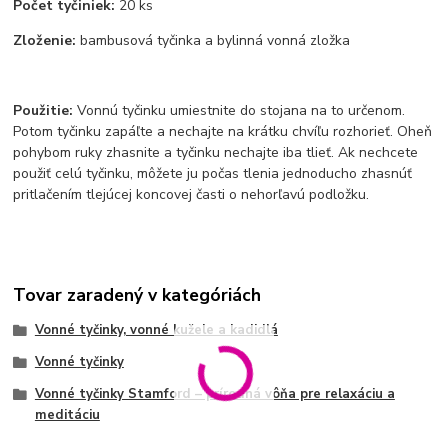
Počet tyčiniek:
20 ks
Zloženie:
bambusová tyčinka a bylinná vonná zložka
Použitie:
Vonnú tyčinku umiestnite do stojana na to určenom.
Potom tyčinku zapáľte a nechajte na krátku chvíľu rozhorieť. Oheň
pohybom ruky zhasnite a tyčinku nechajte iba tlieť. Ak nechcete
použiť celú tyčinku, môžete ju počas tlenia jednoducho zhasnúť
pritlačením tlejúcej koncovej časti o nehorľavú podložku.
Tovar zaradený v kategóriách
Vonné tyčinky, vonné kužele a kadidlá
Vonné tyčinky
Vonné tyčinky Stamford – prírodná vôňa pre relaxáciu a
meditáciu