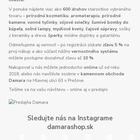
V ponuke nájdete viac ako
600 druhov
starostlivo vybraného
tovaru –
prírodnú kozmetiku
,
aromaterapiu
,
prírodné
kamene
,
vonné tyčinky
,
sójové sviečky
,
šumivé bomby do
kúpeľa
,
soľné lampy
,
mydlové kvety
,
čajové súpravy
, sošky
z keramiky a dreva,
šperky
, módne doplnky a galantériu.
Odmeňujeme aj vernosť – po registrácii získate
zľavu 5 %
na
prvý nákup a ako súčasť nášho
vernostného systému
môžete postupne dosiahnuť zľavu až
10 %
.
Nakupovať u nás môžete jednoducho
online
už od roku
2018, alebo nás navštívte osobne v
kamennom obchode
Damara
na Hlavnej ulici 63 v Prešove.
Tešíme sa na vašu návštevu – online aj v predajni.
Sledujte nás na Instagrame
damarashop.sk