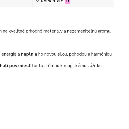
Komentáre
0
 na kvalitné prírodné materiály a nezameniteľnú arómu.
 energie a
naplnia
ho novou silou, pohodou a harmóniou.
hali povzniesť
touto arómou k magickému zážitku.