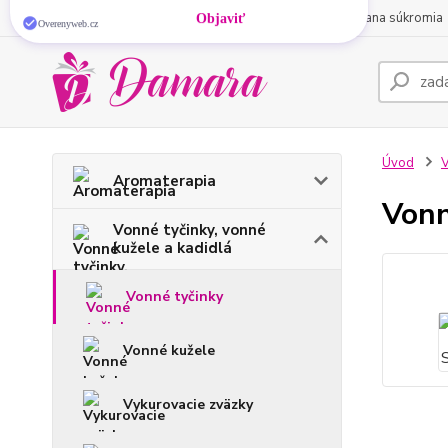
Chýba vám doma tá
správna
atmosféra?
Vonné
O nás
Obchodné podmienky
Kontakty
Ochrana súkromia
tyčinky
ju vytvoria za pár sekúnd. Vyberte si tú
svoju.
Objaviť
Overenyweb.cz
Úvod
V
Aromaterapia
Vonn
Vonné tyčinky, vonné
kužele a kadidlá
Vonné tyčinky
Vonné kužele
Vykurovacie zväzky