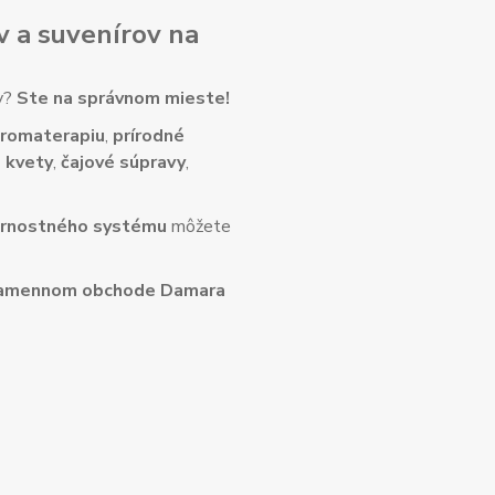
v
a
suvenírov
na
ny?
Ste na správnom mieste!
romaterapiu
,
prírodné
 kvety
,
čajové súpravy
,
rnostného systému
môžete
amennom obchode Damara