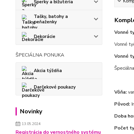
Kompl
Šperky a bižutéria
Tašky, batohy a
Komple
peňaženky
Vonné ty
Dekorácie
Vonné tyč
ŠPECIÁLNA PONUKA
Vonné ty
Špeciáln
Akcia týždňa
Darčekové poukazy
Vôňa:
van
Pôvod:
I
Novinky
Doba hor
13.05.2024
Počet ty
Registrácia do vernostného systému