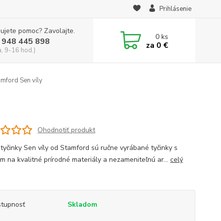
Prihlásenie
ujete pomoc? Zavolajte.
0
ks
 948 445 898
za
0 €
a, 9-16 hod.)
amford Sen víly
Ohodnotiť produkt
tyčinky Sen víly od Stamford sú ručne vyrábané tyčinky s
m na kvalitné prírodné materiály a nezameniteľnú ar...
celý
tupnosť
Skladom