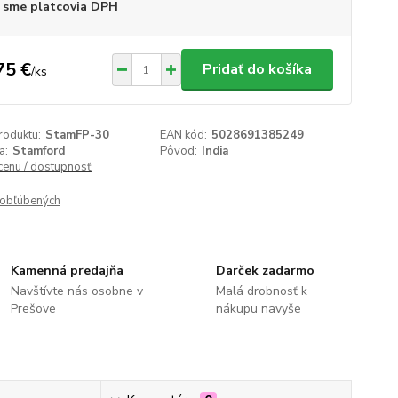
 sme platcovia DPH
75 €
Pridať do košíka
/
ks
roduktu:
StamFP-30
EAN kód:
5028691385249
a:
Stamford
Pôvod:
India
 cenu / dostupnosť
obľúbených
Kamenná predajňa
Darček zadarmo
Navštívte nás osobne v
Malá drobnosť k
Prešove
nákupu navyše