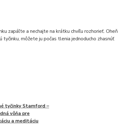
ku zapáľte a nechajte na krátku chvíľu rozhorieť. Oheň
lú tyčinku, môžete ju počas tlenia jednoducho zhasnúť
é tyčinky Stamford –
odná vôňa pre
xáciu a meditáciu