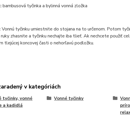
:
bambusová tyčinka a bylinná vonná zložka
:
Vonnú tyčinku umiestnite do stojana na to určenom. Potom tyčin
uky zhasnite a tyčinku nechajte iba tlieť. Ak nechcete použiť ce
ím tlejúcej koncovej časti o nehorľavú podložku.
zaradený v kategóriách
 tyčinky, vonné
Vonné tyčinky
Vonn
e a kadidlá
prír
rela