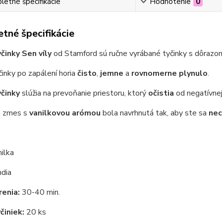
etné špecifikácie
Hodnotenie
0
tné špecifikácie
činky Sen víly
od Stamford sú ručne vyrábané tyčinky s dôrazom
inky po zapálení horia
čisto
,
jemne
a
rovnomerne plynulo
.
činky
slúžia na prevoňanie priestoru, ktorý
očistia
od negatívnej
a zmes s
vanilkovou arómou
bola navrhnutá tak, aby ste sa
nec
ilka
ndia
enia:
30-40 min.
činiek:
20 ks