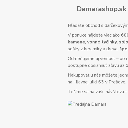
Damarashop.sk 
Hľadáte obchod s darčekovým 
V ponuke nájdete viac ako
60
kamene
,
vonné tyčinky
,
sójo
sošky z keramiky a dreva,
špe
Odmeňujeme aj vernosť – po re
postupne dosiahnuť zľavu až
Nakupovať u nás môžete jed
na Hlavnej ulici 63 v Prešove.
Tešíme sa na vašu návštevu – o