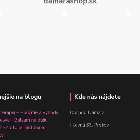
damarashop.sk
nejšie na blogu
Kde nás nájdete
erapia – Použitie a výhody
Obchod Damara
šalvia - Balzam na dušu
Hlavná 63, Prešov
 - čo to je, história a
ty