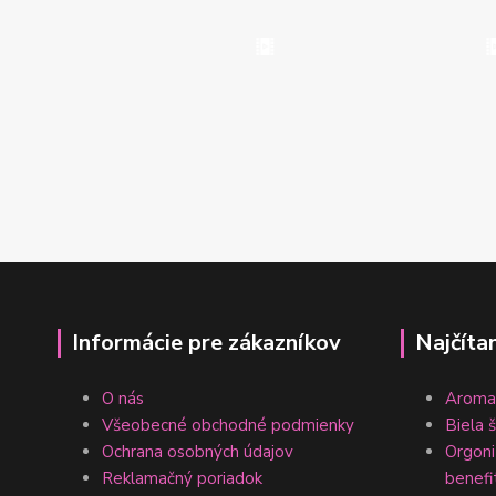
Informácie pre zákazníkov
Najčíta
O nás
Aromat
Všeobecné obchodné podmienky
Biela 
Ochrana osobných údajov
Orgonit
Reklamačný poriadok
benefi