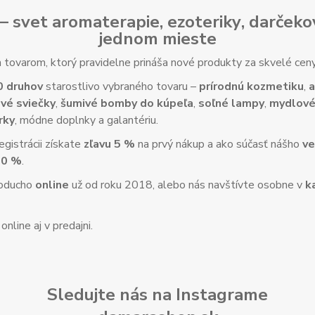
– svet
aromaterapie
,
ezoteriky
,
darčeko
jednom mieste
tovarom, ktorý pravidelne prináša nové produkty za skvelé ce
0 druhov
starostlivo vybraného tovaru –
prírodnú kozmetiku
,
a
vé sviečky
,
šumivé bomby do kúpeľa
,
soľné lampy
,
mydlové
rky
, módne doplnky a galantériu.
gistrácii získate
zľavu 5 %
na prvý nákup a ako súčasť nášho
ve
10 %
.
noducho
online
už od roku 2018, alebo nás navštívte osobne v
k
nline aj v predajni.
Sledujte nás na Instagrame