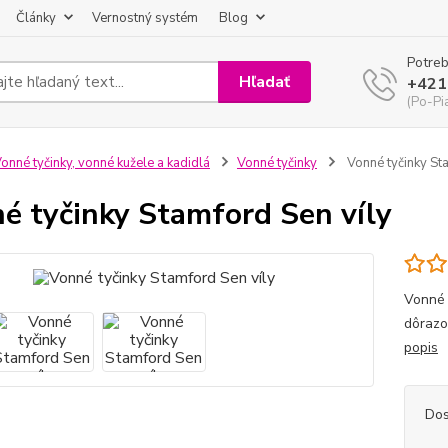
Články
Vernostný systém
Blog
Potreb
Hľadať
+421
(Po-Pi
onné tyčinky, vonné kužele a kadidlá
Vonné tyčinky
Vonné tyčinky St
é tyčinky Stamford Sen víly
Vonné 
dôrazo
popis
Dos