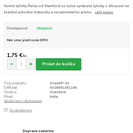
Vonné tyčinky Relax od Stamford sú ručne vyrábané tyčinky s dôrazom na
kvalitné prírodné materiály a nezameniteľnú arómu...
celý popis
Dostupnosť
Skladom
Nie sme platcovia DPH
1,75 €
/
ks
Pridať do košíka
Číslo produktu:
StamFP-34
EAN kód:
5028691381166
Výrobca:
Stamford
Pôvod:
India
Strážiť cenu / dostupnosť
Do obľúbených
Doprava zadarmo