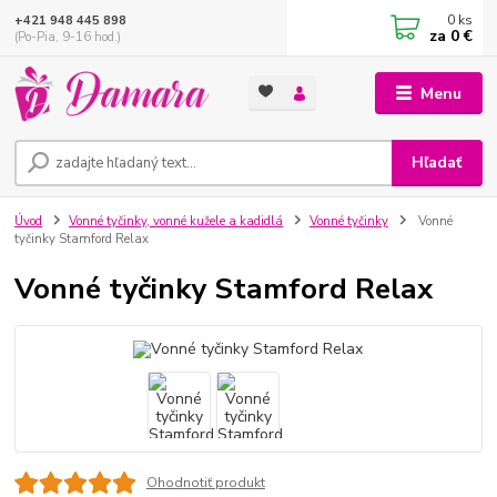
0
ks
+421 948 445 898
za
0 €
(Po-Pia, 9-16 hod.)
Menu
Hľadať
Úvod
Vonné tyčinky, vonné kužele a kadidlá
Vonné tyčinky
Vonné
tyčinky Stamford Relax
Vonné tyčinky Stamford Relax
Ohodnotiť produkt