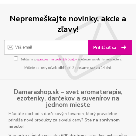
Nepremeškajte novinky, akcie a
zľavy!
Prihlásiť sa
Súhlasím so
spracovaním osobných údajov
za účelom zasielania newslettera.
Môžete sa kedykoľvek odhlásiť. Zasielame raz za 14 dní.
Damarashop.sk – svet
aromaterapie
,
ezoteriky
,
darčekov
a
suvenírov
na
jednom mieste
Hľadáte obchod s darčekovým tovarom, ktorý pravidelne
prináša nové produkty za skvelé ceny?
Ste na správnom
mieste!
V ponuke nájdete viac ako
600 druhov
starostlivo vybraného