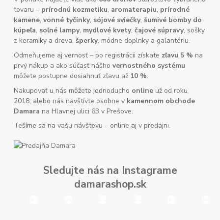
tovaru –
prírodnú kozmetiku
,
aromaterapiu
,
prírodné
kamene
,
vonné tyčinky
,
sójové sviečky
,
šumivé bomby do
kúpeľa
,
soľné lampy
,
mydlové kvety
,
čajové súpravy
, sošky
z keramiky a dreva,
šperky
, módne doplnky a galantériu.
Odmeňujeme aj vernosť – po registrácii získate
zľavu 5 %
na
prvý nákup a ako súčasť nášho
vernostného systému
môžete postupne dosiahnuť zľavu až
10 %
.
Nakupovať u nás môžete jednoducho
online
už od roku
2018, alebo nás navštívte osobne v
kamennom obchode
Damara
na Hlavnej ulici 63 v Prešove.
Tešíme sa na vašu návštevu – online aj v predajni.
Sledujte nás na Instagrame
damarashop.sk