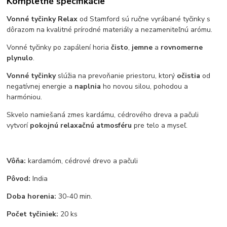
Kompletné špecifikácie
Vonné tyčinky Relax
od Stamford sú ručne vyrábané tyčinky s
dôrazom na kvalitné prírodné materiály a nezameniteľnú arómu.
Vonné tyčinky po zapálení horia
čisto
,
jemne
a
rovnomerne
plynulo
.
Vonné tyčinky
slúžia na prevoňanie priestoru, ktorý
očistia
od
negatívnej energie a
naplnia
ho novou silou, pohodou a
harmóniou.
Skvelo namiešaná zmes kardámu, cédrového dreva a pačuli
vytvorí
pokojnú relaxačnú atmosféru
pre telo a myseľ.
Vôňa:
kardamóm, cédrové drevo a pačuli
Pôvod:
India
Doba horenia:
30-40 min.
Počet tyčiniek:
20 ks