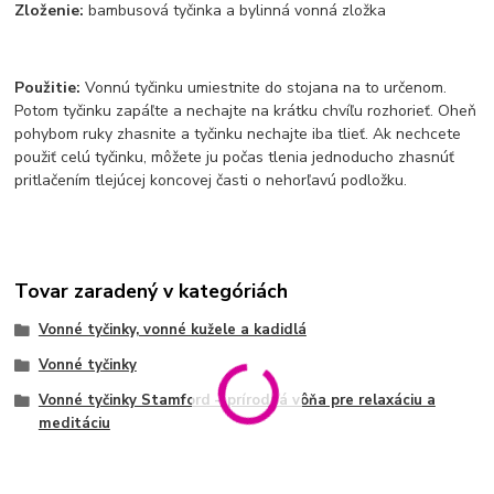
Zloženie:
bambusová tyčinka a bylinná vonná zložka
Použitie:
Vonnú tyčinku umiestnite do stojana na to určenom.
Potom tyčinku zapáľte a nechajte na krátku chvíľu rozhorieť. Oheň
pohybom ruky zhasnite a tyčinku nechajte iba tlieť. Ak nechcete
použiť celú tyčinku, môžete ju počas tlenia jednoducho zhasnúť
pritlačením tlejúcej koncovej časti o nehorľavú podložku.
Tovar zaradený v kategóriách
Vonné tyčinky, vonné kužele a kadidlá
Vonné tyčinky
Vonné tyčinky Stamford – prírodná vôňa pre relaxáciu a
meditáciu