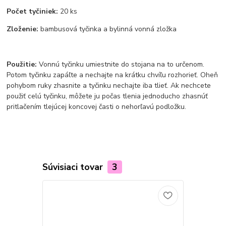
Počet tyčiniek:
20 ks
Zloženie:
bambusová tyčinka a bylinná vonná zložka
Použitie:
Vonnú tyčinku umiestnite do stojana na to určenom.
Potom tyčinku zapáľte a nechajte na krátku chvíľu rozhorieť. Oheň
pohybom ruky zhasnite a tyčinku nechajte iba tlieť. Ak nechcete
použiť celú tyčinku, môžete ju počas tlenia jednoducho zhasnúť
pritlačením tlejúcej koncovej časti o nehorľavú podložku.
Súvisiaci tovar
3
TOP produkt