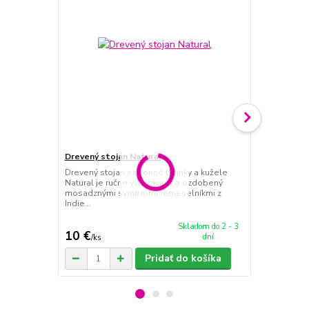
Drevený stojan Natural
Drevený stojan na vonné tyčinky a kužele
Drevený stoj
Natural je ručne vyrezávaný a ozdobený
Drevený stoj
mosadznými symbolmi remeselníkmi z
vyrobený ru
Indie...
dovezený z I
pálen...
Skladom do 2 - 3
10 €
1,50 €
dní
/
ks
/
ks
Pridať do košíka