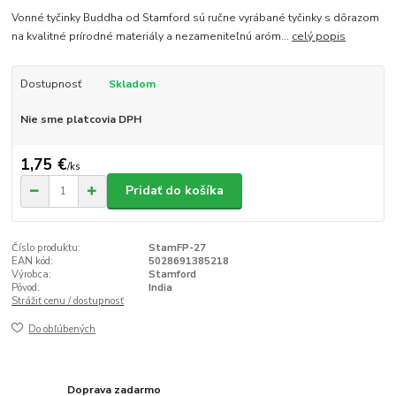
Vonné tyčinky Buddha od Stamford sú ručne vyrábané tyčinky s dôrazom
na kvalitné prírodné materiály a nezameniteľnú aróm...
celý popis
Dostupnosť
Skladom
Nie sme platcovia DPH
1,75 €
/
ks
Pridať do košíka
Číslo produktu:
StamFP-27
EAN kód:
5028691385218
Výrobca:
Stamford
Pôvod:
India
Strážiť cenu / dostupnosť
Do obľúbených
Doprava zadarmo