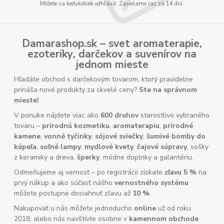
Môžete sa kedykoľvek odhlásiť. Zasielame raz za 14 dní.
Damarashop.sk – svet
aromaterapie
,
ezoteriky
,
darčekov
a
suvenírov
na
jednom mieste
Hľadáte obchod s darčekovým tovarom, ktorý pravidelne
prináša nové produkty za skvelé ceny?
Ste na správnom
mieste!
V ponuke nájdete viac ako
600 druhov
starostlivo vybraného
tovaru –
prírodnú kozmetiku
,
aromaterapiu
,
prírodné
kamene
,
vonné tyčinky
,
sójové sviečky
,
šumivé bomby do
kúpeľa
,
soľné lampy
,
mydlové kvety
,
čajové súpravy
, sošky
z keramiky a dreva,
šperky
, módne doplnky a galantériu.
Odmeňujeme aj vernosť – po registrácii získate
zľavu 5 %
na
prvý nákup a ako súčasť nášho
vernostného systému
môžete postupne dosiahnuť zľavu až
10 %
.
Nakupovať u nás môžete jednoducho
online
už od roku
2018, alebo nás navštívte osobne v
kamennom obchode