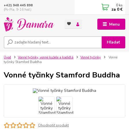
0
ks
+421 948 445 898
za
0 €
(Po-Pia, 9-16 hod.)
Menu
Hľadať
Úvod
Vonné tyčinky, vonné kužele a kadidlá
Vonné tyčinky
Vonné
tyčinky Stamford Buddha
Vonné tyčinky Stamford Buddha
Ohodnotiť produkt