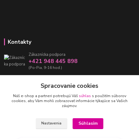
Kontakty
Zákaznícka podpora
+421 948 445 898
(Po-Pia, 9-16 hod.)
info@damarashop.sk
Spracovanie cookies
Náš e-shop a partneri potrebujú Váš
súhlas
s použitím súborov
cookies, aby Vám mohli zobrazovať informácie týkajúce sa Vašich
záujmov.
Upravit sběr cookies.
Súhlasím
Nastavenia
Chýba vám doma tá
správna
atmosféra?
Vonné