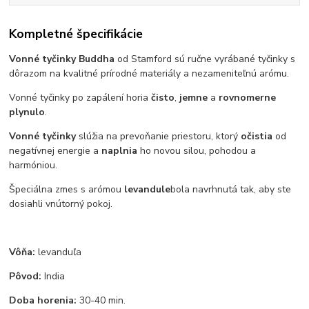
Kompletné špecifikácie
Vonné tyčinky Buddha
od Stamford sú ručne vyrábané tyčinky s
dôrazom na kvalitné prírodné materiály a nezameniteľnú arómu.
Vonné tyčinky po zapálení horia
čisto
,
jemne
a
rovnomerne
plynulo
.
Vonné tyčinky
slúžia na prevoňanie priestoru, ktorý
očistia
od
negatívnej energie a
naplnia
ho novou silou, pohodou a
harmóniou.
Špeciálna zmes s arómou
levandule
bola navrhnutá tak, aby ste
dosiahli vnútorný pokoj.
Vôňa:
levanduľa
Pôvod:
India
Doba horenia:
30-40 min.