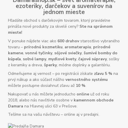
ezoteriky
,
darčekov
a
suvenírov
na
jednom mieste
Hľadáte obchod s darčekovým tovarom, ktorý pravidelne
prináša nové produkty za skvelé ceny?
Ste na správnom
mieste!
V ponuke nájdete viac ako
600 druhov
starostlivo vybraného
tovaru –
prírodnú kozmetiku
,
aromaterapiu
,
prírodné
kamene
,
vonné tyčinky
,
sójové sviečky
,
šumivé bomby do
kúpeľa
,
soľné lampy
,
mydlové kvety
,
čajové súpravy
, sošky
z keramiky a dreva,
šperky
, módne doplnky a galantériu.
Odmeňujeme aj vernosť – po registrácii získate
zľavu 5 %
na
prvý nákup a ako súčasť nášho
vernostného systému
môžete postupne dosiahnuť zľavu až
10 %
.
Nakupovať u nás môžete jednoducho
online
už od roku
2018, alebo nás navštívte osobne v
kamennom obchode
Damara
na Hlavnej ulici 63 v Prešove.
Tešíme sa na vašu návštevu – online aj v predajni.