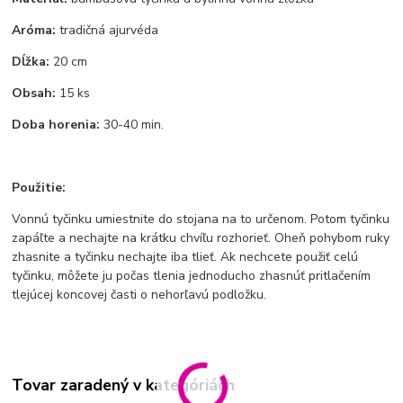
Aróma:
tradičná ajurvéda
Dĺžka:
20 cm
Obsah:
15 ks
Doba horenia:
30-40 min.
Použitie:
Vonnú tyčinku umiestnite do stojana na to určenom. Potom tyčinku
zapáľte a nechajte na krátku chvíľu rozhorieť. Oheň pohybom ruky
zhasnite a tyčinku nechajte iba tlieť. Ak nechcete použiť celú
tyčinku, môžete ju počas tlenia jednoducho zhasnúť pritlačením
tlejúcej koncovej časti o nehorľavú podložku.
Tovar zaradený v kategóriách