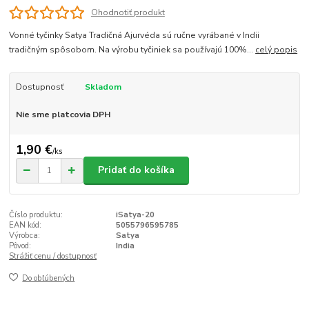
Ohodnotiť produkt
Vonné tyčinky Satya Tradičná Ajurvéda sú ručne vyrábané v Indii
tradičným spôsobom. Na výrobu tyčiniek sa používajú 100%...
celý popis
Dostupnosť
Skladom
Nie sme platcovia DPH
1,90 €
/
ks
Pridať do košíka
Číslo produktu:
iSatya-20
EAN kód:
5055796595785
Výrobca:
Satya
Pôvod:
India
Strážiť cenu / dostupnosť
Do obľúbených