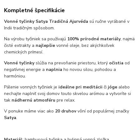
Kompletné špecifikácie
Vonné tyčinky Satya Tradičná Ajurvéda
sú ručne vyrábané v
Indii tradičným spôsobom.
Na výrobu tyčiniek sa používajú
100% prírodné materiály
, najmä
čisté extrakty a
najlepšie
vonné oleje, bez akýchkoľvek
chemických prímesí.
Vonné tyčinky
slúžia na prevoňanie priestoru, ktorý
očistia
od
negatívnej energie a
naplnia
ho novou silou, pohodou a
harmóniou.
Pálenie vonných tyčiniek je
ideálne
pri meditácii
či
jóge
alebo
nechajte naplniť svoj domov touto skvelou arómou a vytvoríte si
tak
nádhernú atmosféru
pre relax.
V ponuke máme viac ako
20 druhov
vôní od populárnej značky
Satya
.
Materiál:
bambusová tyčinka a bylinná vonná zložka