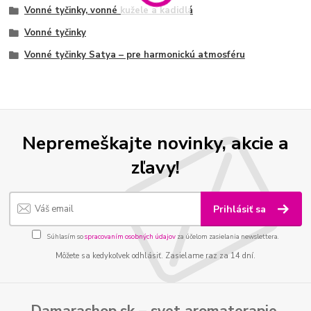
Vonné tyčinky, vonné kužele a kadidlá
Vonné tyčinky
Vonné tyčinky Satya – pre harmonickú atmosféru
Nepremeškajte novinky, akcie a
zľavy!
Prihlásiť sa
Súhlasím so
spracovaním osobných údajov
za účelom zasielania newslettera.
Môžete sa kedykoľvek odhlásiť. Zasielame raz za 14 dní.
Damarashop.sk – svet
aromaterapie
,