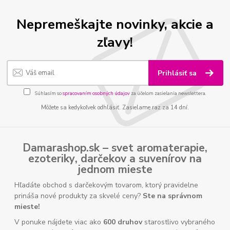
Nepremeškajte novinky, akcie a
zľavy!
Prihlásiť sa
Súhlasím so
spracovaním osobných údajov
za účelom zasielania newslettera.
Môžete sa kedykoľvek odhlásiť. Zasielame raz za 14 dní.
Damarashop.sk – svet
aromaterapie
,
ezoteriky
,
darčekov
a
suvenírov
na
jednom mieste
Hľadáte obchod s darčekovým tovarom, ktorý pravidelne
prináša nové produkty za skvelé ceny?
Ste na správnom
mieste!
V ponuke nájdete viac ako
600 druhov
starostlivo vybraného