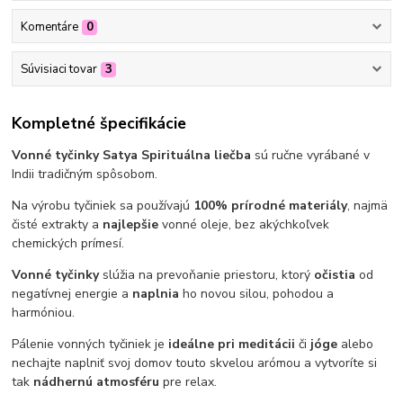
Komentáre
0
Súvisiaci tovar
3
Kompletné špecifikácie
Vonné tyčinky Satya Spirituálna liečba
sú ručne vyrábané v
Indii tradičným spôsobom.
Na výrobu tyčiniek sa používajú
100% prírodné materiály
, najmä
čisté extrakty a
najlepšie
vonné oleje, bez akýchkoľvek
chemických prímesí.
Vonné tyčinky
slúžia na prevoňanie priestoru, ktorý
očistia
od
negatívnej energie a
naplnia
ho novou silou, pohodou a
harmóniou.
Pálenie vonných tyčiniek je
ideálne pri meditácii
či
jóge
alebo
nechajte naplniť svoj domov touto skvelou arómou a vytvoríte si
tak
nádhernú atmosféru
pre relax.