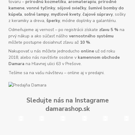
tovaru –
prírodnú kozmetiku
,
aromaterapiu
,
prírodné
kamene
,
vonné tyčinky
,
sójové sviečky
,
šumivé bomby do
kúpeľa
,
soľné lampy
,
mydlové kvety
,
čajové súpravy
, sošky
z keramiky a dreva,
šperky
, módne doplnky a galantériu.
Odmeňujeme aj vernosť – po registrácii získate
zľavu 5 %
na
prvý nákup a ako súčasť nášho
vernostného systému
môžete postupne dosiahnuť zľavu až
10 %
.
Nakupovať u nás môžete jednoducho
online
už od roku
2018, alebo nás navštívte osobne v
kamennom obchode
Damara
na Hlavnej ulici 63 v Prešove.
Tešíme sa na vašu návštevu – online aj v predajni.
Sledujte nás na Instagrame
damarashop.sk