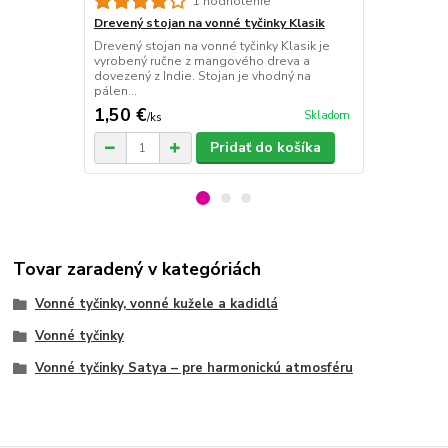
Drevený sto
1 hodnotenie
Drevený stoj
Drevený stojan na vonné tyčinky Klasik
Natural je r
Drevený stojan na vonné tyčinky Klasik je
mosadznými 
vyrobený ručne z mangového dreva a
Indie...
dovezený z Indie. Stojan je vhodný na
pálen...
1,50 €
10 €
Skladom
/
ks
/
ks
Pridať do košíka
Tovar zaradený v kategóriách
Vonné tyčinky, vonné kužele a kadidlá
Vonné tyčinky
Vonné tyčinky Satya – pre harmonickú atmosféru