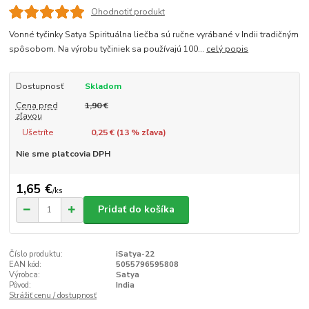
Ohodnotiť produkt
Vonné tyčinky Satya Spirituálna liečba sú ručne vyrábané v Indii tradičným
spôsobom. Na výrobu tyčiniek sa používajú 100...
celý popis
Dostupnosť
Skladom
Cena pred
1,90 €
zľavou
Ušetríte
0,25 € (
13
% zľava)
Nie sme platcovia DPH
1,65 €
/
ks
Pridať do košíka
Číslo produktu:
iSatya-22
EAN kód:
5055796595808
Výrobca:
Satya
Pôvod:
India
Strážiť cenu / dostupnosť