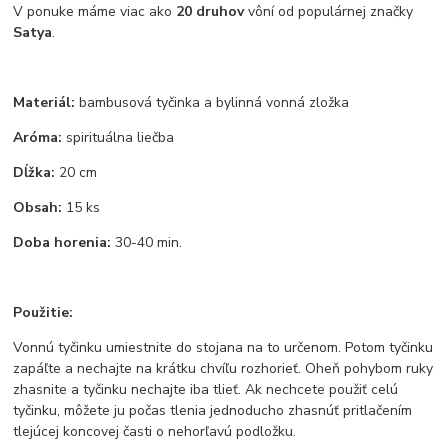
V ponuke máme viac ako
20 druhov
vôní od populárnej značky
Satya
.
Materiál:
bambusová tyčinka a bylinná vonná zložka
Aróma:
spirituálna liečba
Dĺžka:
20 cm
Obsah:
15 ks
Doba horenia:
30-40 min.
Použitie:
Vonnú tyčinku umiestnite do stojana na to určenom. Potom tyčinku
zapáľte a nechajte na krátku chvíľu rozhorieť. Oheň pohybom ruky
zhasnite a tyčinku nechajte iba tlieť. Ak nechcete použiť celú
tyčinku, môžete ju počas tlenia jednoducho zhasnúť pritlačením
tlejúcej koncovej časti o nehorľavú podložku.