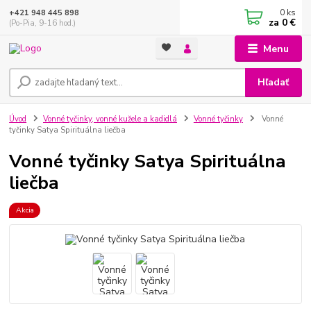
0
ks
+421 948 445 898
za
0 €
(Po-Pia, 9-16 hod.)
Menu
Hľadať
Úvod
Vonné tyčinky, vonné kužele a kadidlá
Vonné tyčinky
Vonné
tyčinky Satya Spirituálna liečba
Vonné tyčinky Satya Spirituálna
liečba
Akcia