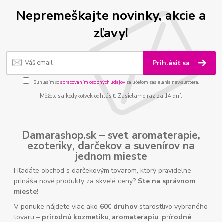
Nepremeškajte novinky, akcie a
zľavy!
Prihlásiť sa
Súhlasím so
spracovaním osobných údajov
za účelom zasielania newslettera.
Môžete sa kedykoľvek odhlásiť. Zasielame raz za 14 dní.
Damarashop.sk – svet
aromaterapie
,
ezoteriky
,
darčekov
a
suvenírov
na
jednom mieste
Hľadáte obchod s darčekovým tovarom, ktorý pravidelne
prináša nové produkty za skvelé ceny?
Ste na správnom
mieste!
V ponuke nájdete viac ako
600 druhov
starostlivo vybraného
tovaru –
prírodnú kozmetiku
,
aromaterapiu
,
prírodné