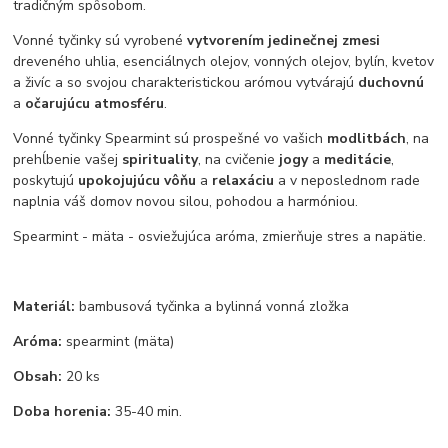
tradičným spôsobom.
Vonné tyčinky sú vyrobené
vytvorením jedinečnej zmesi
dreveného uhlia, esenciálnych olejov, vonných olejov, bylín, kvetov
a živíc a so svojou charakteristickou arómou vytvárajú
duchovnú
a
očarujúcu atmosféru
.
Vonné tyčinky Spearmint
sú prospešné vo vašich
modlitbách
, na
prehĺbenie vašej
spirituality
, na cvičenie
jogy
a
meditácie
,
poskytujú
upokojujúcu vôňu
a
relaxáciu
a v neposlednom rade
naplnia váš domov novou silou, pohodou a harmóniou.
Spearmint - mäta - osviežujúca aróma, zmierňuje stres a napätie.
Materiál:
bambusová tyčinka a bylinná vonná zložka
Aróma:
spearmint (mäta)
Obsah:
20 ks
Doba horenia:
35-40 min.