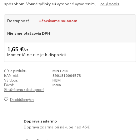
spôsobom. Vonné tyčinky sú vyrobené vytvorením j...
celý popis
Dostupnosť
Očakávame skladom
Nie sme platcovia DPH
1,65 €
/
ks
Momentálne nie je k dispozícii
Číslo produktu:
MINT710
EAN kód:
8901810004573
Výrobca:
HEM
Pôvod:
India
Strážiť cenu / dostupnosť
Do obľúbených
Doprava zadarmo
Doprava zdarma pri nákupe nad 45 €