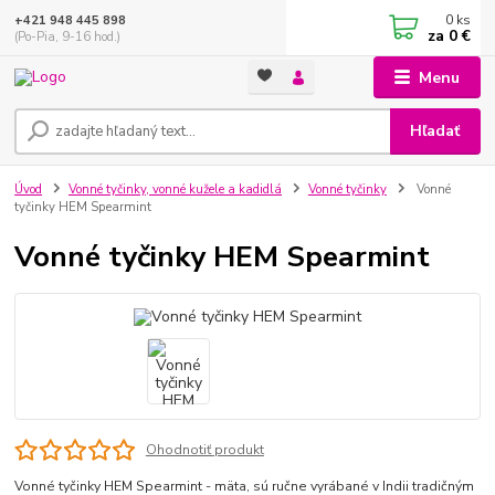
0
ks
+421 948 445 898
za
0 €
(Po-Pia, 9-16 hod.)
Menu
Hľadať
Úvod
Vonné tyčinky, vonné kužele a kadidlá
Vonné tyčinky
Vonné
tyčinky HEM Spearmint
Vonné tyčinky HEM Spearmint
Ohodnotiť produkt
Vonné tyčinky HEM Spearmint - mäta, sú ručne vyrábané v Indii tradičným