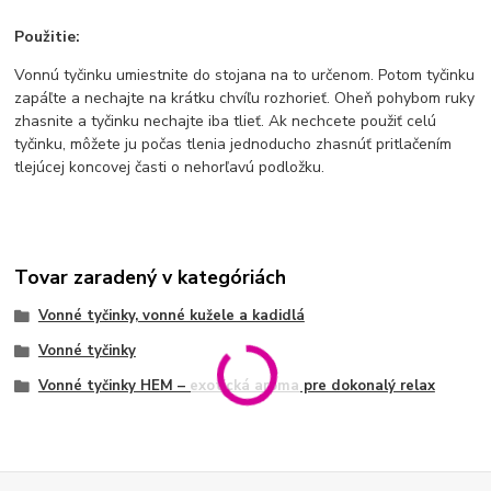
Použitie:
Vonnú tyčinku umiestnite do stojana na to určenom. Potom tyčinku
zapáľte a nechajte na krátku chvíľu rozhorieť. Oheň pohybom ruky
zhasnite a tyčinku nechajte iba tlieť. Ak nechcete použiť celú
tyčinku, môžete ju počas tlenia jednoducho zhasnúť pritlačením
tlejúcej koncovej časti o nehorľavú podložku.
Tovar zaradený v kategóriách
Vonné tyčinky, vonné kužele a kadidlá
Vonné tyčinky
Vonné tyčinky HEM – exotická aróma pre dokonalý relax