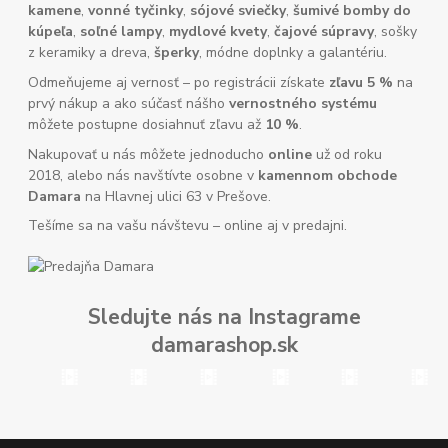
kamene
,
vonné tyčinky
,
sójové sviečky
,
šumivé bomby do
kúpeľa
,
soľné lampy
,
mydlové kvety
,
čajové súpravy
, sošky
z keramiky a dreva,
šperky
, módne doplnky a galantériu.
Odmeňujeme aj vernosť – po registrácii získate
zľavu 5 %
na
prvý nákup a ako súčasť nášho
vernostného systému
môžete postupne dosiahnuť zľavu až
10 %
.
Nakupovať u nás môžete jednoducho
online
už od roku
2018, alebo nás navštívte osobne v
kamennom obchode
Damara
na Hlavnej ulici 63 v Prešove.
Tešíme sa na vašu návštevu – online aj v predajni.
Sledujte nás na Instagrame
damarashop.sk