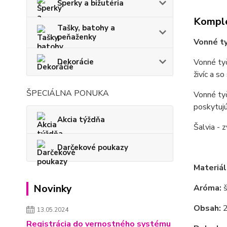
Šperky a bižutéria
Komple
Tašky, batohy a
peňaženky
Vonné ty
Dekorácie
Vonné ty
živíc a s
ŠPECIÁLNA PONUKA
Vonné ty
poskytuj
Akcia týždňa
Šalvia - z
Darčekové poukazy
Materiál
Novinky
Aróma:
š
Obsah:
2
13.05.2024
Registrácia do vernostného systému