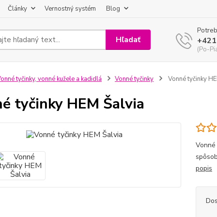
Články
Vernostný systém
Blog
Potreb
Hľadať
+421
(Po-Pi
onné tyčinky, vonné kužele a kadidlá
Vonné tyčinky
Vonné tyčinky HE
é tyčinky HEM Šalvia
Vonné 
spôsob
popis
Dos