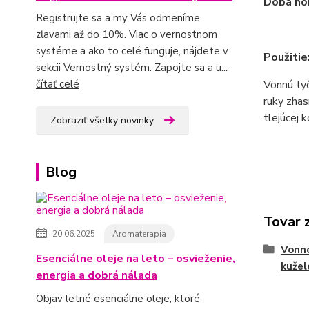
Doba hor
Registrujte sa a my Vás odmeníme
zľavami až do 10%. Viac o vernostnom
systéme a ako to celé funguje, nájdete v
Použitie
sekcii Vernostný systém. Zapojte sa a u...
čítať celé
Vonnú tyč
ruky zhas
tlejúcej 
Zobraziť všetky novinky
Blog
Tovar 
20.06.2025
Aromaterapia
Vonné
Esenciálne oleje na leto – osvieženie,
kužel
energia a dobrá nálada
Objav letné esenciálne oleje, ktoré