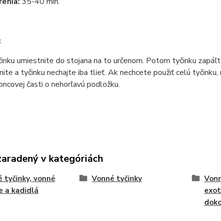
enia:
35-40 min.
:
inku umiestnite do stojana na to určenom. Potom tyčinku zapáľt
nite a tyčinku nechajte iba tlieť. Ak nechcete použiť celú tyčink
koncovej časti o nehorľavú podložku.
zaradený v kategóriách
 tyčinky, vonné
Vonné tyčinky
Vonn
e a kadidlá
exot
doko