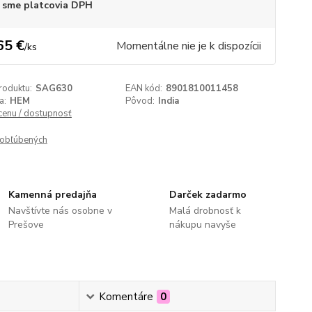
 sme platcovia DPH
65 €
Momentálne nie je k dispozícii
/
ks
roduktu:
SAG630
EAN kód:
8901810011458
a:
HEM
Pôvod:
India
 cenu / dostupnosť
obľúbených
Kamenná predajňa
Darček zadarmo
Navštívte nás osobne v
Malá drobnosť k
Prešove
nákupu navyše
Komentáre
0