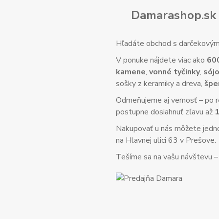
Damarashop.sk 
Hľadáte obchod s darčekovým 
V ponuke nájdete viac ako
60
kamene
,
vonné tyčinky
,
sójo
sošky z keramiky a dreva,
špe
Odmeňujeme aj vernosť – po re
postupne dosiahnuť zľavu až
Nakupovať u nás môžete jed
na Hlavnej ulici 63 v Prešove.
Tešíme sa na vašu návštevu – o