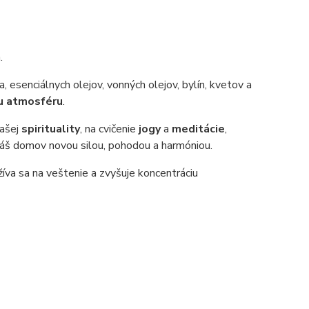
.
, esenciálnych olejov, vonných olejov, bylín, kvetov a
u atmosféru
.
vašej
spirituality
, na cvičenie
jogy
a
meditácie
,
áš domov novou silou, pohodou a harmóniou.
žíva sa na veštenie a zvyšuje koncentráciu