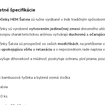
tné špecifikácie
činky HEM Šalvia
sú ručne vyrábané v Indii tradičným spôsobom
činky sú vyrobené
vytvorením jedinečnej zmesi
dreveného uhlia
o svojou charakteristickou arómou vytvárajú
duchovnú
a
očarujúc
činky Šalvia
sú prospešné vo vašich
modlitbách
, na prehĺbenie 
ú
upokojujúcu vôňu
a
relaxáciu
a v neposlednom rade naplnia v
vyšuje dlhovekosť a múdrosť, poskytuje ochranu, plní priania, pou
:
bambusová tyčinka a bylinná vonná zložka
alvia
0 ks