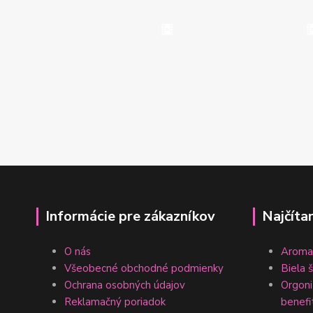
Informácie pre zákazníkov
Najčíta
O nás
Aromat
Všeobecné obchodné podmienky
Biela 
Ochrana osobných údajov
Orgonit
Reklamačný poriadok
benefi