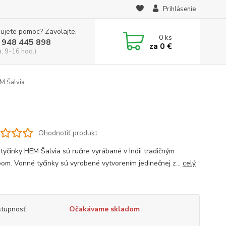
Prihlásenie
ujete pomoc? Zavolajte.
0
ks
 948 445 898
za
0 €
a, 9-16 hod.)
M Šalvia
Ohodnotiť produkt
tyčinky HEM Šalvia sú ručne vyrábané v Indii tradičným
om. Vonné tyčinky sú vyrobené vytvorením jedinečnej z...
celý
tupnosť
Očakávame skladom