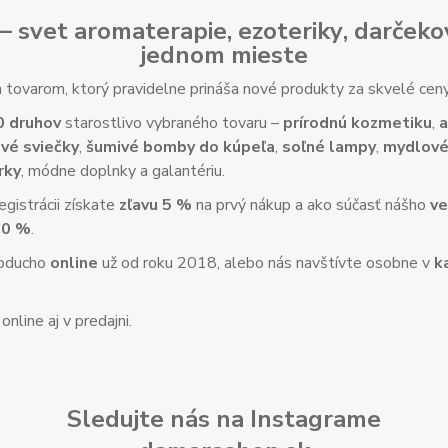
– svet
aromaterapie
,
ezoteriky
,
darčeko
jednom mieste
tovarom, ktorý pravidelne prináša nové produkty za skvelé ce
0 druhov
starostlivo vybraného tovaru –
prírodnú kozmetiku
,
a
vé sviečky
,
šumivé bomby do kúpeľa
,
soľné lampy
,
mydlové
rky
, módne doplnky a galantériu.
gistrácii získate
zľavu 5 %
na prvý nákup a ako súčasť nášho
ve
10 %
.
noducho
online
už od roku 2018, alebo nás navštívte osobne v
k
nline aj v predajni.
Sledujte nás na Instagrame