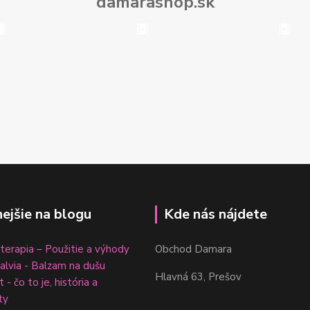
damarashop.sk
nejšie na blogu
Kde nás nájdete
erapia – Použitie a výhody
Obchod Damara
šalvia - Balzam na dušu
Hlavná 63, Prešov
 - čo to je, história a
ty