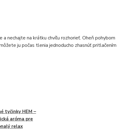
e a nechajte na krátku chvíľu rozhorieť. Oheň pohybom
u, môžete ju počas tlenia jednoducho zhasnúť pritlačením
é tyčinky HEM –
ická aróma pre
nalý relax