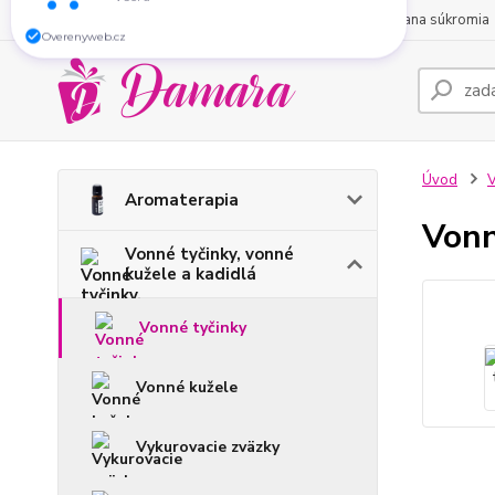
O nás
Obchodné podmienky
Kontakty
Ochrana súkromia
Zákazník
už má objednané. A čo Vy?
včera
Overenyweb.cz
Úvod
V
Aromaterapia
Vonn
Vonné tyčinky, vonné
kužele a kadidlá
Vonné tyčinky
Vonné kužele
Vykurovacie zväzky