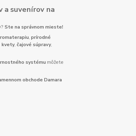
v
a
suvenírov
na
ny?
Ste na správnom mieste!
romaterapiu
,
prírodné
 kvety
,
čajové súpravy
,
rnostného systému
môžete
amennom obchode Damara