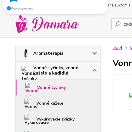
O nás
Obchodné podmienky
Kontakty
Ochrana súkromia
Zaregistrujte sa do nášho e-shopu a získajte
5
% zľavu
na Váš nákup.
Overenyweb.cz
Úvod
V
Aromaterapia
Vonn
Vonné tyčinky, vonné
kužele a kadidlá
Vonné tyčinky
Vonné kužele
Vykurovacie zväzky