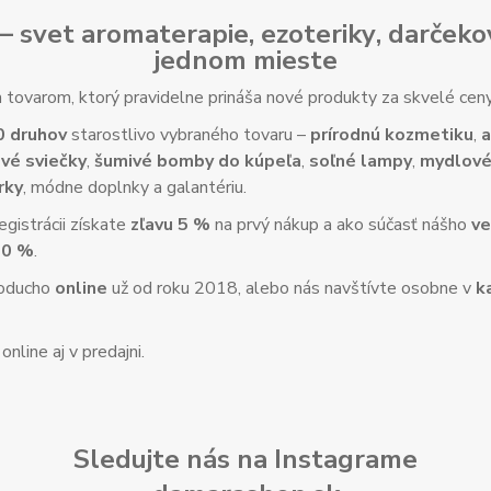
– svet
aromaterapie
,
ezoteriky
,
darčeko
jednom mieste
tovarom, ktorý pravidelne prináša nové produkty za skvelé ce
0 druhov
starostlivo vybraného tovaru –
prírodnú kozmetiku
,
a
vé sviečky
,
šumivé bomby do kúpeľa
,
soľné lampy
,
mydlové
rky
, módne doplnky a galantériu.
gistrácii získate
zľavu 5 %
na prvý nákup a ako súčasť nášho
ve
10 %
.
noducho
online
už od roku 2018, alebo nás navštívte osobne v
k
nline aj v predajni.
Sledujte nás na Instagrame