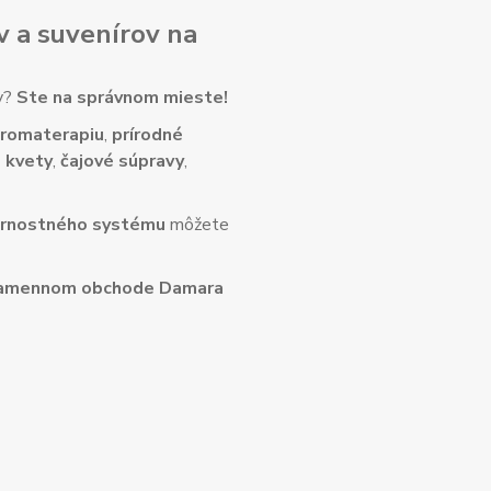
v
a
suvenírov
na
ny?
Ste na správnom mieste!
romaterapiu
,
prírodné
 kvety
,
čajové súpravy
,
rnostného systému
môžete
amennom obchode Damara