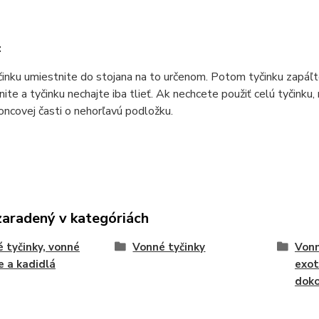
:
inku umiestnite do stojana na to určenom. Potom tyčinku zapáľt
nite a tyčinku nechajte iba tlieť. Ak nechcete použiť celú tyčink
koncovej časti o nehorľavú podložku.
zaradený v kategóriách
 tyčinky, vonné
Vonné tyčinky
Vonn
e a kadidlá
exot
doko