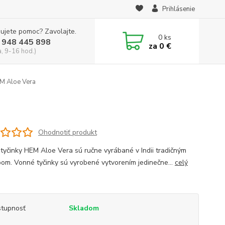
Prihlásenie
ujete pomoc? Zavolajte.
0
ks
 948 445 898
za
0 €
a, 9-16 hod.)
M Aloe Vera
Ohodnotiť produkt
tyčinky HEM Aloe Vera sú ručne vyrábané v Indii tradičným
om. Vonné tyčinky sú vyrobené vytvorením jedinečne...
celý
tupnosť
Skladom