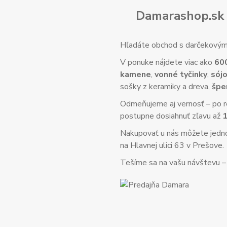
Damarashop.sk 
Hľadáte obchod s darčekovým 
V ponuke nájdete viac ako
60
kamene
,
vonné tyčinky
,
sójo
sošky z keramiky a dreva,
špe
Odmeňujeme aj vernosť – po re
postupne dosiahnuť zľavu až
Nakupovať u nás môžete jed
na Hlavnej ulici 63 v Prešove.
Tešíme sa na vašu návštevu – o