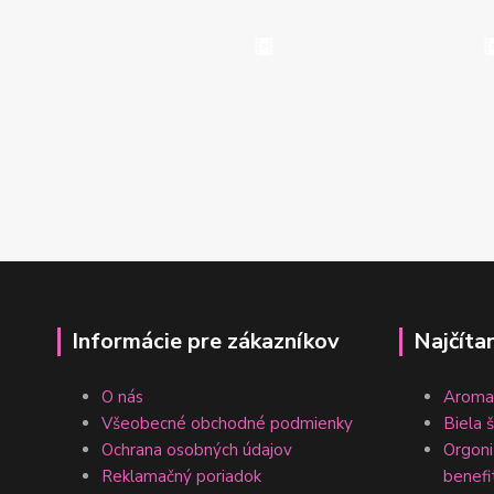
Informácie pre zákazníkov
Najčíta
O nás
Aromat
Všeobecné obchodné podmienky
Biela 
Ochrana osobných údajov
Orgonit
Reklamačný poriadok
benefi