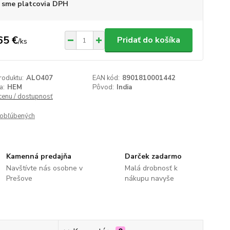
 sme platcovia DPH
65 €
Pridať do košíka
/
ks
roduktu:
ALO407
EAN kód:
8901810001442
a:
HEM
Pôvod:
India
 cenu / dostupnosť
obľúbených
Kamenná predajňa
Darček zadarmo
Navštívte nás osobne v
Malá drobnosť k
Prešove
nákupu navyše