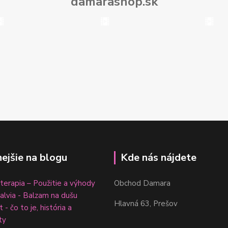
damarashop.sk
nejšie na blogu
Kde nás nájdete
erapia – Použitie a výhody
Obchod Damara
šalvia - Balzam na dušu
Hlavná 63, Prešov
 - čo to je, história a
ty