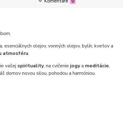
Komentáre
0
obom.
, esenciálnych olejov, vonných olejov, bylín, kvetov a
u atmosféru
.
nie vašej
spirituality
, na cvičenie
jogy
a
meditácie
,
áš domov novou silou, pohodou a harmóniou.