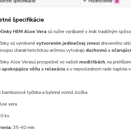
etné špecifikácie
Hodnotenie
0
tné špecifikácie
yčinky HEM Aloe Vera
sú ručne vyrábané v Indii tradičným spôs
činky sú vyrobené
vytvorením jedinečnej zmesi
dreveného uhlia
o svojou charakteristickou arómou vytvárajú
duchovnú
a
očarujúc
činky Aloe Vera
sú prospešné vo vašich
modlitbách
, na prehĺbe
ú
upokojujúcu vôňu
a
relaxáciu
a v neposlednom rade naplnia v
:
bambusová tyčinka a bylinná vonná zložka
loe vera
0 ks
enia:
35-40 min.