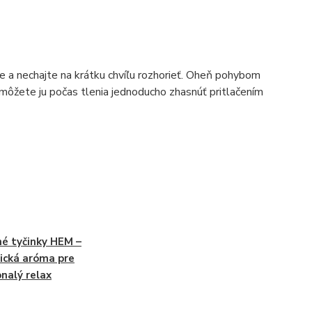
e a nechajte na krátku chvíľu rozhorieť. Oheň pohybom
u, môžete ju počas tlenia jednoducho zhasnúť pritlačením
é tyčinky HEM –
ická aróma pre
nalý relax