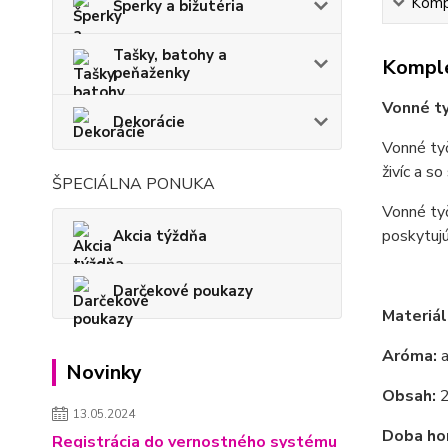
Kompl
Šperky a bižutéria
Tašky, batohy a
Komple
peňaženky
Vonné t
Dekorácie
Vonné ty
živíc a s
ŠPECIÁLNA PONUKA
Vonné ty
poskytuj
Akcia týždňa
Darčekové poukazy
Materiál
Aróma:
a
Novinky
Obsah:
2
13.05.2024
Doba hor
Registrácia do vernostného systému