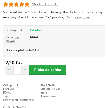
Ohodnotiť produkt
Vonné kužele Tečúci dym Levanduľa sú vyrábané v Indii podľa tradičnej
receptúry. Vonné kužele prevoňajú priestor, očisti...
celý popis
Dostupnosť
Skladom
Cena pred
2,20 €
zľavou
Nie sme platcovia DPH
2,20 €
/
ks
Pridať do košíka
Číslo produktu:
iBackFl-08
EAN kód:
5060060117013
Pôvod:
India
Typ:
Tečúci dym
Strážiť cenu / dostupnosť
Do obľúbených