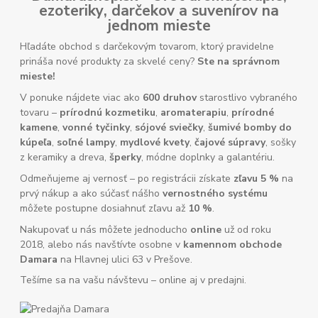
ezoteriky
,
darčekov
a
suvenírov
na
jednom mieste
Hľadáte obchod s darčekovým tovarom, ktorý pravidelne
prináša nové produkty za skvelé ceny?
Ste na správnom
mieste!
V ponuke nájdete viac ako
600 druhov
starostlivo vybraného
tovaru –
prírodnú kozmetiku
,
aromaterapiu
,
prírodné
kamene
,
vonné tyčinky
,
sójové sviečky
,
šumivé bomby do
kúpeľa
,
soľné lampy
,
mydlové kvety
,
čajové súpravy
, sošky
z keramiky a dreva,
šperky
, módne doplnky a galantériu.
Odmeňujeme aj vernosť – po registrácii získate
zľavu 5 %
na
prvý nákup a ako súčasť nášho
vernostného systému
môžete postupne dosiahnuť zľavu až
10 %
.
Nakupovať u nás môžete jednoducho
online
už od roku
2018, alebo nás navštívte osobne v
kamennom obchode
Damara
na Hlavnej ulici 63 v Prešove.
Tešíme sa na vašu návštevu – online aj v predajni.