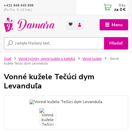
0
ks
+421 948 445 898
za
0 €
(Po-Pia, 9-16 hod.)
Menu
Hľadať
Úvod
Vonné tyčinky, vonné kužele a kadidlá
Vonné kužele
Vonné
kužele Tečúci dym Levanduľa
Vonné kužele Tečúci dym
Levanduľa