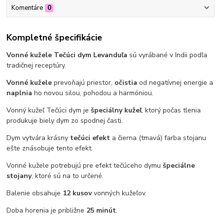
Komentáre
0
Kompletné špecifikácie
Vonné kužele Tečúci dym Levanduľa
sú vyrábané v Indii podľa
tradičnej receptúry.
Vonné kužele
prevoňajú priestor,
očistia
od negatívnej energie a
naplnia
ho novou silou, pohodou a harmóniou.
Vonný kužeľ Tečúci dym je
špeciálny kužeľ
, ktorý počas tlenia
produkuje biely dym zo spodnej časti.
Dym vytvára krásny
tečúci efekt
a čierna (tmavá) farba stojanu
ešte znásobuje tento efekt.
Vonné kužele potrebujú pre efekt tečúceho dymu
špeciálne
stojany
, ktoré sú na to určené.
Balenie obsahuje
12 kusov
vonných kužeľov.
Doba horenia je približne
25 minút
.