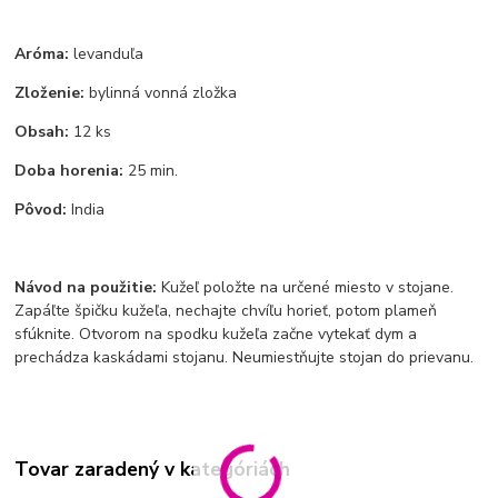
Aróma:
levanduľa
Zloženie:
bylinná vonná zložka
Obsah:
12 ks
Doba horenia:
25 min.
Pôvod:
India
Návod na použitie:
Kužeľ položte na určené miesto v stojane.
Zapáľte špičku kužeľa, nechajte chvíľu horieť, potom plameň
sfúknite. Otvorom na spodku kužeľa začne vytekať dym a
prechádza kaskádami stojanu. Neumiestňujte stojan do prievanu.
Tovar zaradený v kategóriách