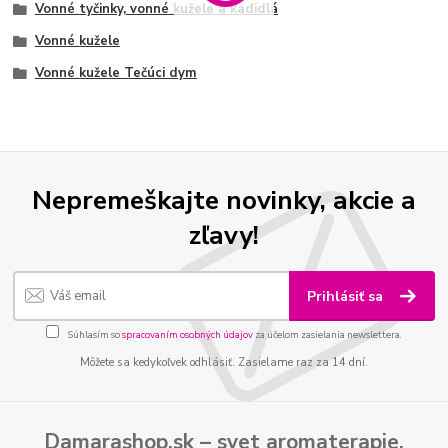
Vonné tyčinky, vonné kužele a kadidlá
Vonné kužele
Vonné kužele Tečúci dym
Nepremeškajte novinky, akcie a
zľavy!
Prihlásiť sa
Súhlasím so
spracovaním osobných údajov
za účelom zasielania newslettera.
Môžete sa kedykoľvek odhlásiť. Zasielame raz za 14 dní.
Damarashop.sk – svet
aromaterapie
,