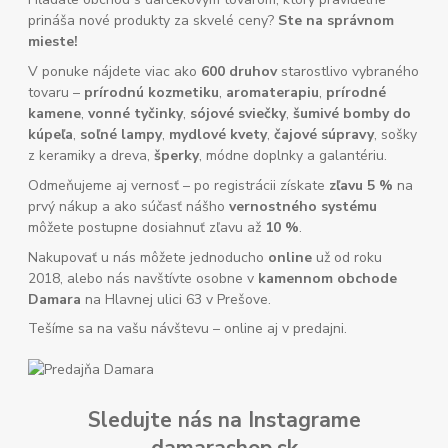
prináša nové produkty za skvelé ceny?
Ste na správnom
mieste!
V ponuke nájdete viac ako
600 druhov
starostlivo vybraného
tovaru –
prírodnú kozmetiku
,
aromaterapiu
,
prírodné
kamene
,
vonné tyčinky
,
sójové sviečky
,
šumivé bomby do
kúpeľa
,
soľné lampy
,
mydlové kvety
,
čajové súpravy
, sošky
z keramiky a dreva,
šperky
, módne doplnky a galantériu.
Odmeňujeme aj vernosť – po registrácii získate
zľavu 5 %
na
prvý nákup a ako súčasť nášho
vernostného systému
môžete postupne dosiahnuť zľavu až
10 %
.
Nakupovať u nás môžete jednoducho
online
už od roku
2018, alebo nás navštívte osobne v
kamennom obchode
Damara
na Hlavnej ulici 63 v Prešove.
Tešíme sa na vašu návštevu – online aj v predajni.
Sledujte nás na Instagrame