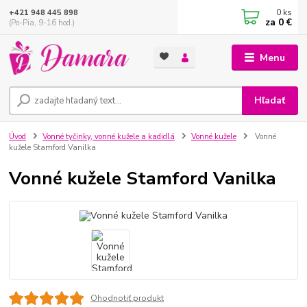
0
ks
+421 948 445 898
za
0 €
(Po-Pia, 9-16 hod.)
Menu
Hľadať
Úvod
Vonné tyčinky, vonné kužele a kadidlá
Vonné kužele
Vonné
kužele Stamford Vanilka
Vonné kužele Stamford Vanilka
Ohodnotiť produkt