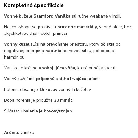
Kompletné špecifikácie
Vonné kužele Stamford Vanilka
sú ručne vyrábané v Indii.
Na ich výrobu sa používajú
prírodné materiály
, vonné oleje, bez
akýchkoľvek chemických prímesí.
Vonný kužeľ
slúži na prevoňanie priestoru, ktorý
očistia
od
negatívnej energie a
naplnia
ho novou silou, pohodou a
harmóniou.
Vanilka je krásne
upokojujúca vôňa
, ktorá prináša šťastie.
Vonný kužeľ má
príjemnú
a
dlhotrvajúcu
arómu.
Balenie obsahuje
15 kusov
vonných kužeľov.
Doba horenia je približne
20 minút
.
Súčasťou balenia je
kovový
stojan
.
Aróma:
vanilka