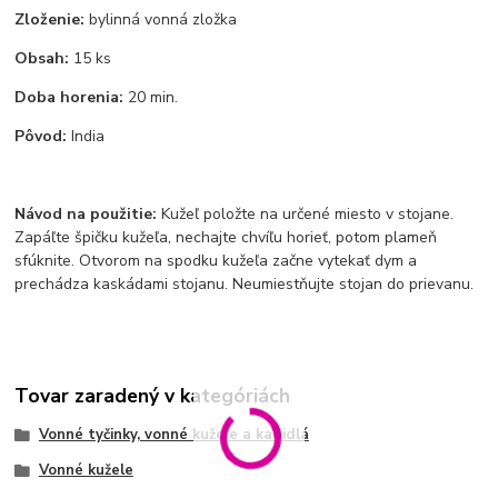
Zloženie:
bylinná vonná zložka
Obsah:
15 ks
Doba horenia:
20 min.
Pôvod:
India
Návod na použitie:
Kužeľ položte na určené miesto v stojane.
Zapáľte špičku kužeľa, nechajte chvíľu horieť, potom plameň
sfúknite. Otvorom na spodku kužeľa začne vytekať dym a
prechádza kaskádami stojanu. Neumiestňujte stojan do prievanu.
Tovar zaradený v kategóriách
Vonné tyčinky, vonné kužele a kadidlá
Vonné kužele