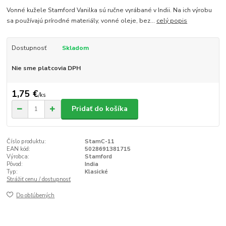
Vonné kužele Stamford Vanilka sú ručne vyrábané v Indii. Na ich výrobu
sa používajú prírodné materiály, vonné oleje, bez...
celý popis
Dostupnosť
Skladom
Nie sme platcovia DPH
1,75 €
/
ks
Pridať do košíka
Číslo produktu:
StamC-11
EAN kód:
5028691381715
Výrobca:
Stamford
Pôvod:
India
Typ:
Klasické
Strážiť cenu / dostupnosť
Do obľúbených