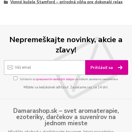
Vonné kužele Stamford – prírodná vôňa pre dokonalý relax
Nepremeškajte novinky, akcie a
zľavy!
Prihlásiť sa
Súhlasím so
spracovaním osobných údajov
za účelom zasielania newslettera.
Môžete sa kedykoľvek odhlásiť. Zasielame raz za 14 dní.
Damarashop.sk – svet
aromaterapie
,
ezoteriky
,
darčekov
a
suvenírov
na
jednom mieste
Hľadáte obchod s darčekovým tovarom, ktorý pravidelne