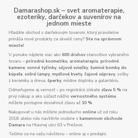
Damarashop.sk – svet
aromaterapie
,
ezoteriky
,
darčekov
a
suvenírov
na
jednom mieste
Hľadáte obchod s darčekovým tovarom, ktorý pravidelne
prináša nové produkty za skvelé ceny?
Ste na správnom
mieste!
V ponuke nájdete viac ako
600 druhov
starostlivo vybraného
tovaru –
prírodnú kozmetiku
,
aromaterapiu
,
prírodné
kamene
,
vonné tyčinky
,
sójové sviečky
,
šumivé bomby do
kúpeľa
,
soľné lampy
,
mydlové kvety
,
čajové súpravy
, sošky
z keramiky a dreva,
šperky
, módne doplnky a galantériu.
Odmeňujeme aj vernosť – po registrácii získate
zľavu 5 %
na
prvý nákup a ako súčasť nášho
vernostného systému
môžete postupne dosiahnuť zľavu až
10 %
.
Nakupovať u nás môžete jednoducho
online
už od roku
2018, alebo nás navštívte osobne v
kamennom obchode
Damara
na Hlavnej ulici 63 v Prešove.
Tešíme sa na vašu návštevu – online aj v predajni.