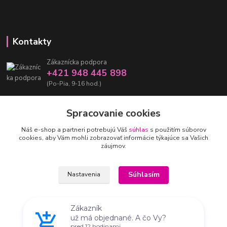
Kontakty
Zákaznícka podpora
+421 948 445 898
(Po-Pia, 9-16 hod.)
info@damarashop.sk
Spracovanie cookies
Náš e-shop a partneri potrebujú Váš
súhlas
s použitím súborov
cookies, aby Vám mohli zobrazovať informácie týkajúce sa Vašich
záujmov.
Upravit sběr cookies.
Súhlasím
Nastavenia
Zákazník
® 2018-2026 damarashop.sk - Všetky práva vyhradené Ⓒ
už má objednané. A čo Vy?
Súhlas môžete odmietnuť
tu
.
Vytvorené na
Eshop-rychlo.sk
pred 12 hodinami