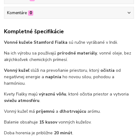
Komentáre
0
Kompletné špecifikácie
Vonné kužele Stamford Fialka
sú ručne vyrábané v Indii.
Na ich výrobu sa používajú
prírodné materiály
, vonné oleje, bez
akýchkoľvek chemických prímesí.
Vonný kužeľ
slúži na prevoňanie priestoru, ktorý
očistia
od
negatívnej energie a
naplnia
ho novou silou, pohodou a
harmóniou.
Kvety Fialky majú
výraznú vôňu
, ktoré očistia priestor a vytvoria
sviežu atmosféru
.
Vonný kužeľ má
príjemnú
a
dlhotrvajúcu
arómu.
Balenie obsahuje
15 kusov
vonných kužeľov.
Doba horenia je približne
20 minút
.