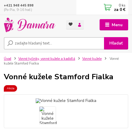
0
ks
+421 948 445 898
za
0 €
(Po-Pia, 9-16 hod.)
Menu
Hľadať
Úvod
Vonné tyčinky, vonné kužele a kadidlá
Vonné kužele
Vonné
kužele Stamford Fialka
Vonné kužele Stamford Fialka
Akcia