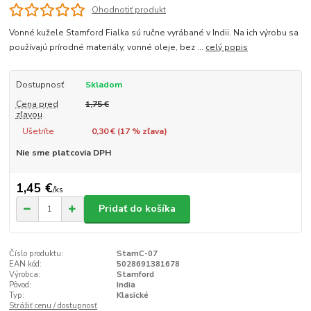
Ohodnotiť produkt
Vonné kužele Stamford Fialka sú ručne vyrábané v Indii. Na ich výrobu sa
používajú prírodné materiály, vonné oleje, bez ...
celý popis
Dostupnosť
Skladom
Cena pred
1,75 €
zľavou
Ušetríte
0,30 € (
17
% zľava)
Nie sme platcovia DPH
1,45 €
/
ks
Pridať do košíka
Číslo produktu:
StamC-07
EAN kód:
5028691381678
Výrobca:
Stamford
Pôvod:
India
Typ:
Klasické
Strážiť cenu / dostupnosť