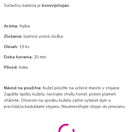
Súčasťou balenia je
kovový
stojan
.
Aróma:
fialka
Zloženie:
bylinná vonná zložka
Obsah:
15 ks
Doba horenia:
20 min.
Pôvod:
India
Návod na použitie:
Kužeľ položte na určené miesto v stojane.
Zapáľte špičku kužeľa, nechajte chvíľu horieť, potom plameň
sfúknite. Otvorom na spodku kužeľa začne vytekať dym a
prechádza kaskádami stojanu. Neumiestňujte stojan do prievanu.