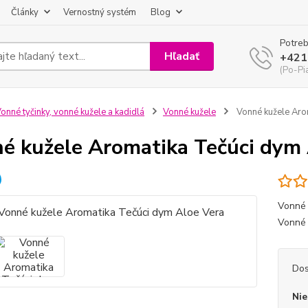
Články
Vernostný systém
Blog
Potreb
Hľadať
+421
(Po-Pi
onné tyčinky, vonné kužele a kadidlá
Vonné kužele
Vonné kužele Aro
é kužele Aromatika Tečúci dym 
Vonné 
Vonné 
Dos
Nie