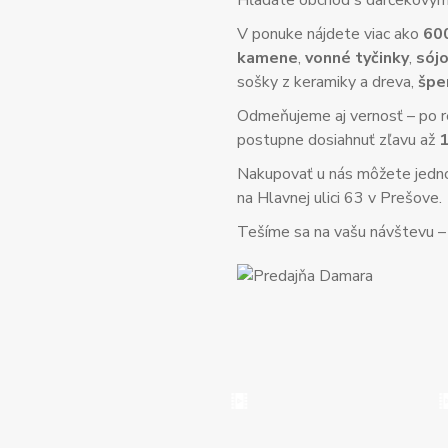
Hľadáte obchod s darčekovým 
V ponuke nájdete viac ako
60
kamene
,
vonné tyčinky
,
sójo
sošky z keramiky a dreva,
špe
Odmeňujeme aj vernosť – po re
postupne dosiahnuť zľavu až
Nakupovať u nás môžete jed
na Hlavnej ulici 63 v Prešove.
Tešíme sa na vašu návštevu – o