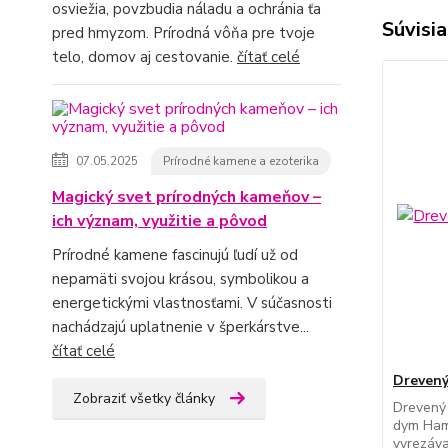
osviežia, povzbudia náladu a ochránia ťa
Súvisia
pred hmyzom. Prírodná vôňa pre tvoje
telo, domov aj cestovanie.
čítať celé
07.05.2025
Prírodné kamene a ezoterika
Magický svet prírodných kameňov –
ich význam, využitie a pôvod
Prírodné kamene fascinujú ľudí už od
nepamäti svojou krásou, symbolikou a
energetickými vlastnosťami. V súčasnosti
nachádzajú uplatnenie v šperkárstve...
čítať celé
Drevený
Zobraziť všetky články
Drevený 
dym Ham
vyrezáv