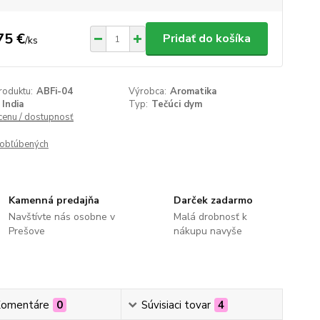
75 €
Pridať do košíka
/
ks
roduktu:
ABFi-04
Výrobca:
Aromatika
India
Typ:
Tečúci dym
 cenu / dostupnosť
obľúbených
Kamenná predajňa
Darček zadarmo
Navštívte nás osobne v
Malá drobnosť k
Prešove
nákupu navyše
omentáre
0
Súvisiaci tovar
4