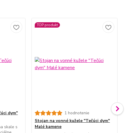
TOP produkt
čúci dym"
1 hodnotenie
Stojan na vonné kužele "Tečúci dym"
St
Malé kamene
Ru
a skale s
ciálne