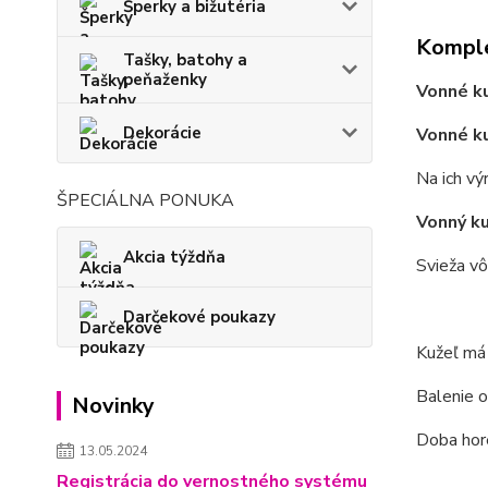
Šperky a bižutéria
Komple
Tašky, batohy a
peňaženky
Vonné k
Dekorácie
Vonné k
Na ich vý
ŠPECIÁLNA PONUKA
Vonný k
Akcia týždňa
Svieža v
Darčekové poukazy
Kužeľ m
Balenie 
Novinky
Doba hore
13.05.2024
Registrácia do vernostného systému