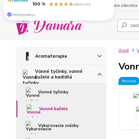
O nás
Obchodné podmienky
Kontakty
Ochrana súkromia
“Komunikácia, dobrý výber, rýchle
dodanie”
100 %
odporúča
Overenyweb.cz
Úvod
V
Aromaterapia
Vonn
Vonné tyčinky, vonné
kužele a kadidlá
Novinka
Vonné tyčinky
Vonné kužele
Vykurovacie zväzky