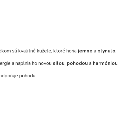
edkom sú kvalitné kužele, ktoré horia
jemne
a
plynulo
.
ergie a naplnia ho novou
silou
,
pohodou
a
harmóniou
.
odporuje pohodu.