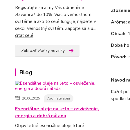
Registrujte sa a my Vás odmeníme
Zloženie
zľavami až do 10%. Viac o vernostnom
systéme a ako to celé funguje, nájdete v
Aróma:
a
sekcii Vernostný systém. Zapojte sa a u...
Obsah:
1
čítať celé
Doba hor
Zobraziť všetky novinky
Pôvod:
I
Blog
Návod na
Kužeľ pol
spodku ku
20.06.2025
Aromaterapia
Esenciálne oleje na leto – osvieženie,
energia a dobrá nálada
Objav letné esenciálne oleje, ktoré