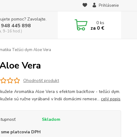
Prihlásenie
ujete pomoc? Zavolajte.
0
ks
 948 445 898
za
0 €
a, 9-16 hod.)
matika Tečúci dym Aloe Vera
Aloe Vera
Ohodnotiť produkt
kužele Aromatika Aloe Vera s efektom backflow - tečúci dym.
kužele sú ručne vyrábané v Indii domácimi remese...
celý popis
tupnosť
Skladom
 sme platcovia DPH