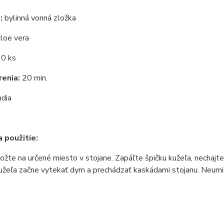
:
bylinná vonná zložka
loe vera
0 ks
enia:
20 min.
ndia
 použitie:
ožte na určené miesto v stojane. Zapáľte špičku kužeľa, nechajt
žeľa začne vytekať dym a prechádzať kaskádami stojanu. Neumie