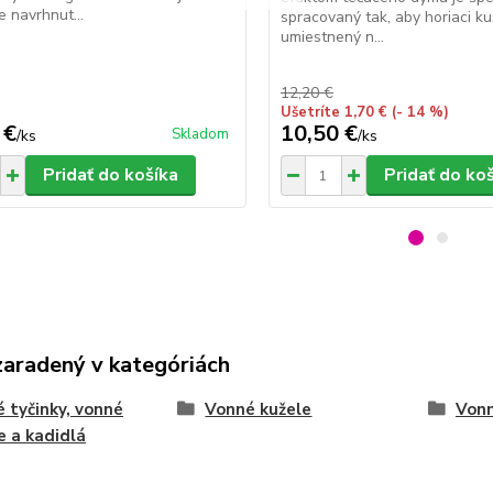
e navrhnut...
spracovaný tak, aby horiaci ku
umiestnený n...
12,20 €
Ušetríte 1,70 €
(- 14 %)
 €
10,50 €
Skladom
/
ks
/
ks
Pridať do košíka
Pridať do ko
zaradený v kategóriách
 tyčinky, vonné
Vonné kužele
Vonn
e a kadidlá