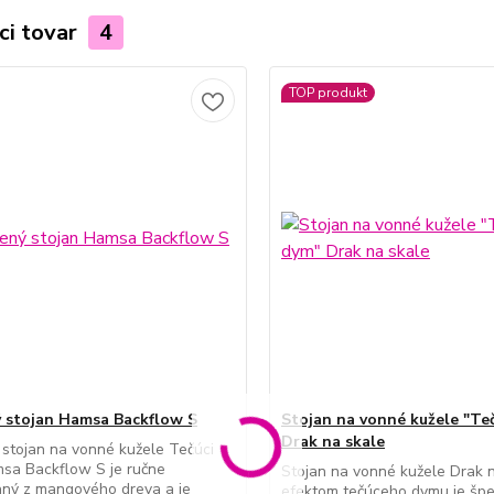
ci tovar
4
TOP produkt
 stojan Hamsa Backflow S
Stojan na vonné kužele "Te
Drak na skale
stojan na vonné kužele Tečúci
sa Backflow S je ručne
Stojan na vonné kužele Drak n
aný z mangového dreva a je
efektom tečúceho dymu je špe