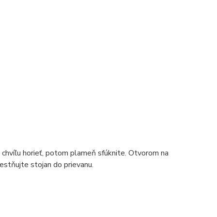
e chvíľu horieť, potom plameň sfúknite. Otvorom na
stňujte stojan do prievanu.