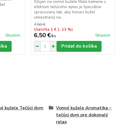
Stojan na vonné kužele Malé kamene s
Sto
žeľ
efektom tečúceho dymu je špeciálne
kve
spracovaný tak, aby horiaci kužeľ
špe
umiestnený na ...
kuž
7,50 €
7,5
Ušetríte 1 €
(- 13 %)
Uše
6,50 €
6,
Skladom
Skladom
/
ks
šíka
Pridať do košíka
é kužele Tečúci dym
Vonné kužele Aromatika –
tečúci dym pre dokonalý
relax