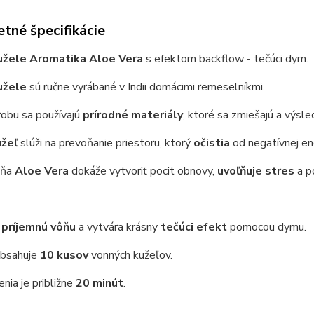
tné špecifikácie
užele Aromatika Aloe Vera
s efektom backflow - tečúci dym.
užele
sú ručne vyrábané v Indii domácimi remeselníkmi.
robu sa používajú
prírodné materiály
, ktoré sa zmiešajú a výsl
užeľ
slúži na prevoňanie priestoru, ktorý
očistia
od negatívnej en
ôňa
Aloe Vera
dokáže vytvoriť pocit obnovy,
uvoľňuje stres
a p
á
príjemnú vôňu
a vytvára krásny
tečúci efekt
pomocou dymu.
obsahuje
10 kusov
vonných kužeľov.
nia je približne
20 minút
.