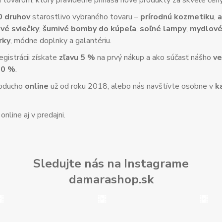
tovarom, ktorý pravidelne prináša nové produkty za skvelé ce
0 druhov
starostlivo vybraného tovaru –
prírodnú kozmetiku
,
a
vé sviečky
,
šumivé bomby do kúpeľa
,
soľné lampy
,
mydlové
rky
, módne doplnky a galantériu.
gistrácii získate
zľavu 5 %
na prvý nákup a ako súčasť nášho
ve
10 %
.
noducho
online
už od roku 2018, alebo nás navštívte osobne v
k
nline aj v predajni.
Sledujte nás na Instagrame
damarashop.sk