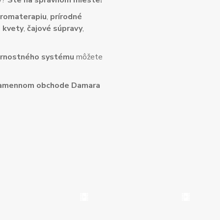
ny?
Ste na správnom mieste!
romaterapiu
,
prírodné
 kvety
,
čajové súpravy
,
rnostného systému
môžete
amennom obchode Damara