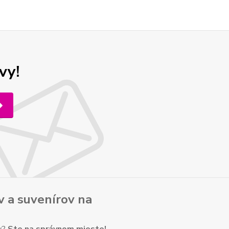
vy!
v
a
suvenírov
na