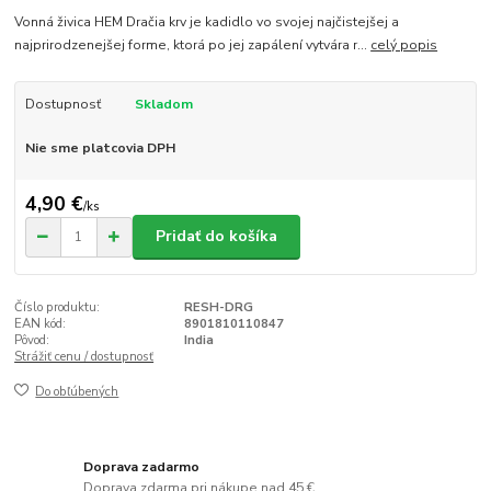
Vonná živica HEM Dračia krv je kadidlo vo svojej najčistejšej a
najprirodzenejšej forme, ktorá po jej zapálení vytvára r...
celý popis
Dostupnosť
Skladom
Nie sme platcovia DPH
4,90 €
/
ks
Pridať do košíka
Číslo produktu:
RESH-DRG
EAN kód:
8901810110847
Pôvod:
India
Strážiť cenu / dostupnosť
Do obľúbených
Doprava zadarmo
Doprava zdarma pri nákupe nad 45 €