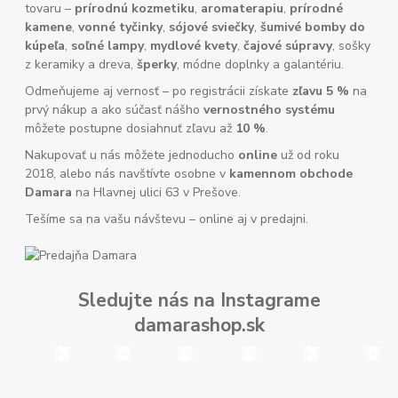
tovaru –
prírodnú kozmetiku
,
aromaterapiu
,
prírodné
kamene
,
vonné tyčinky
,
sójové sviečky
,
šumivé bomby do
kúpeľa
,
soľné lampy
,
mydlové kvety
,
čajové súpravy
, sošky
z keramiky a dreva,
šperky
, módne doplnky a galantériu.
Odmeňujeme aj vernosť – po registrácii získate
zľavu 5 %
na
prvý nákup a ako súčasť nášho
vernostného systému
môžete postupne dosiahnuť zľavu až
10 %
.
Nakupovať u nás môžete jednoducho
online
už od roku
2018, alebo nás navštívte osobne v
kamennom obchode
Damara
na Hlavnej ulici 63 v Prešove.
Tešíme sa na vašu návštevu – online aj v predajni.
Sledujte nás na Instagrame
damarashop.sk