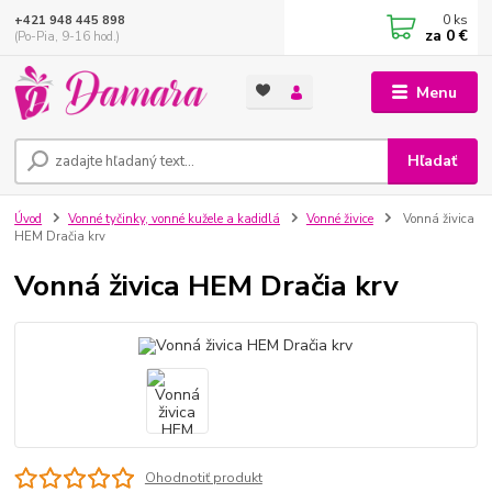
0
ks
+421 948 445 898
za
0 €
(Po-Pia, 9-16 hod.)
Menu
Hľadať
Úvod
Vonné tyčinky, vonné kužele a kadidlá
Vonné živice
Vonná živica
HEM Dračia krv
Vonná živica HEM Dračia krv
Ohodnotiť produkt