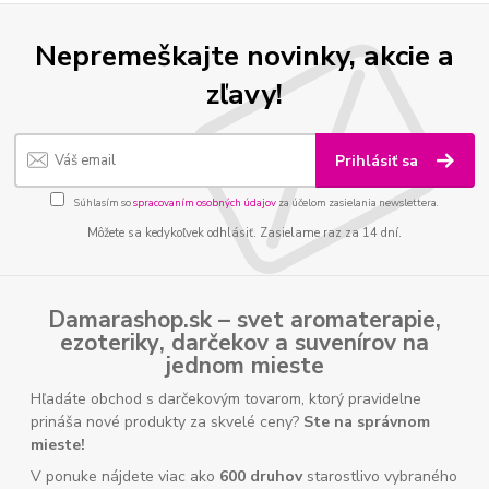
Nepremeškajte novinky, akcie a
zľavy!
Prihlásiť sa
Súhlasím so
spracovaním osobných údajov
za účelom zasielania newslettera.
Môžete sa kedykoľvek odhlásiť. Zasielame raz za 14 dní.
Damarashop.sk – svet
aromaterapie
,
ezoteriky
,
darčekov
a
suvenírov
na
jednom mieste
Hľadáte obchod s darčekovým tovarom, ktorý pravidelne
prináša nové produkty za skvelé ceny?
Ste na správnom
mieste!
V ponuke nájdete viac ako
600 druhov
starostlivo vybraného