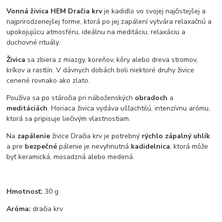
Vonná živica HEM Dračia krv
je kadidlo vo svojej najčistejšej a
najprirodzenejšej forme, ktorá po jej zapálení vytvára relaxačnú a
upokojujúcu atmosféru, ideálnu na meditáciu, relaxáciu a
duchovné rituály.
Živica
sa zbiera z miazgy, koreňov, kôry alebo dreva stromov,
kríkov a rastlín. V dávnych dobách boli niektoré druhy živice
cenené rovnako ako zlato.
Používa sa po stáročia pri náboženských
obradoch
a
meditáciách
. Horiaca živica vydáva ušľachtilú, intenzívnu arómu,
ktorá sa pripisuje liečivým vlastnostiam.
Na
zapálenie
živice Dračia krv je potrebný
rýchlo zápalný uhlík
a pre
bezpečné
pálenie je nevyhnutná
kadidelnica
, ktorá môže
byť keramická, mosadzná alebo medená.
Hmotnosť:
30 g
Aróma:
dračia krv