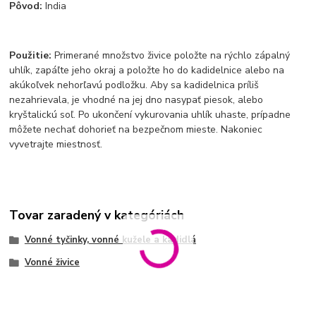
Pôvod:
India
Použitie:
Primerané množstvo živice položte na rýchlo zápalný
uhlík, zapáľte jeho okraj a položte ho do kadidelnice alebo na
akúkoľvek nehorľavú podložku. Aby sa kadidelnica príliš
nezahrievala, je vhodné na jej dno nasypať piesok, alebo
kryštalickú soľ. Po ukončení vykurovania uhlík uhaste, prípadne
môžete nechať dohorieť na bezpečnom mieste. Nakoniec
vyvetrajte miestnosť.
Tovar zaradený v kategóriách
Vonné tyčinky, vonné kužele a kadidlá
Vonné živice