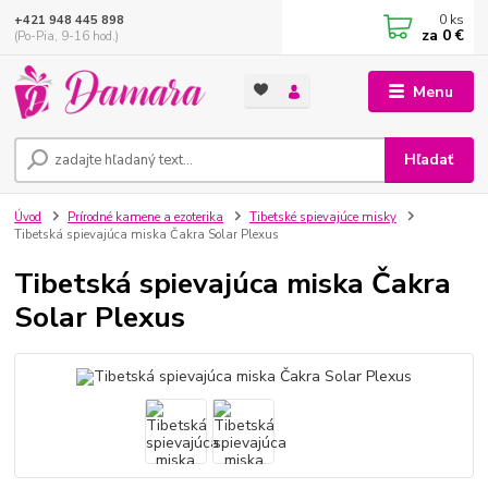
0
ks
+421 948 445 898
za
0 €
(Po-Pia, 9-16 hod.)
Menu
Hľadať
Úvod
Prírodné kamene a ezoterika
Tibetské spievajúce misky
Tibetská spievajúca miska Čakra Solar Plexus
Tibetská spievajúca miska Čakra
Solar Plexus