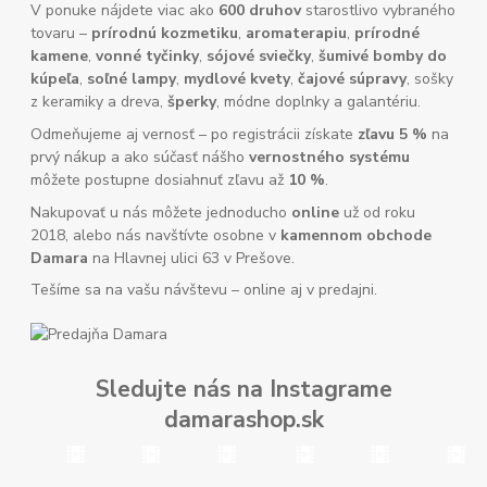
V ponuke nájdete viac ako
600 druhov
starostlivo vybraného
tovaru –
prírodnú kozmetiku
,
aromaterapiu
,
prírodné
kamene
,
vonné tyčinky
,
sójové sviečky
,
šumivé bomby do
kúpeľa
,
soľné lampy
,
mydlové kvety
,
čajové súpravy
, sošky
z keramiky a dreva,
šperky
, módne doplnky a galantériu.
Odmeňujeme aj vernosť – po registrácii získate
zľavu 5 %
na
prvý nákup a ako súčasť nášho
vernostného systému
môžete postupne dosiahnuť zľavu až
10 %
.
Nakupovať u nás môžete jednoducho
online
už od roku
2018, alebo nás navštívte osobne v
kamennom obchode
Damara
na Hlavnej ulici 63 v Prešove.
Tešíme sa na vašu návštevu – online aj v predajni.
Sledujte nás na Instagrame
damarashop.sk