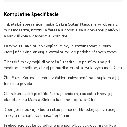
Kompletné špecifikácie
Tibetská spievajúca miska Čakra Solar Plexus
je vyrobená z
mixu mosadze, broznu a železa a dodáva sa s drevenou paličkou
a vankúšikom v darčekovej krabičke.
Hlavnou funkciou
spievajúcej misky je
rozvibrovať
jej okraj,
ktorej následná
energia vytvára zvuk
v podobe rôznych tónov.
Tibetské misky majú
dlhoročnú tradíciu
a používajú sa pri
meditácii, modlitbe, ale aj pri muzikoterapii a zvukových masážach.
Žltá čakra Koruna je jedna z čakier umiestnená nad pupkom a jej
funkciou je
vôľa
.
Charakteristické pre túto čakru je
smiech
,
radosť
a
hnev
, jej
planétami sú Mars a Slnko a kamene Topáz a Citrín.
Doprajte si
pokoj
,
kľud
a
relax
pomocou tibetskej spievajúcej
misky a nechajte sa unášať jej tónmi.
Frekvencie zvuku
sú odlišné pre jednotlivé čakrové misky, kde