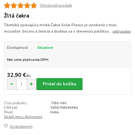
Ohodnotiť produkt
Žltá čakra
Tibetská spievajúca miska Čakra Solar Plexus je vyrobená z mixu
mosadze, broznu a železa a dodáva sa s drevenou paličkou...
celý popis
Dostupnosť
Skladom
Nie sme platcovia DPH
32,90 €
/
ks
Pridať do košíka
Číslo produktu:
TIBS-06C
EAN kód:
5055796590964
Pôvod:
India
Strážiť cenu / dostupnosť
Do obľúbených