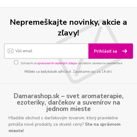
Nepremeškajte novinky, akcie a
zľavy!
Prihlásiť sa
Súhlasím so
spracovaním osobných údajov
za účelom zasielania newslettera.
Môžete sa kedykoľvek odhlásiť. Zasielame raz za 14 dní.
Damarashop.sk – svet
aromaterapie
,
ezoteriky
,
darčekov
a
suvenírov
na
jednom mieste
Hľadáte obchod s darčekovým tovarom, ktorý pravidelne
prináša nové produkty za skvelé ceny?
Ste na správnom
mieste!