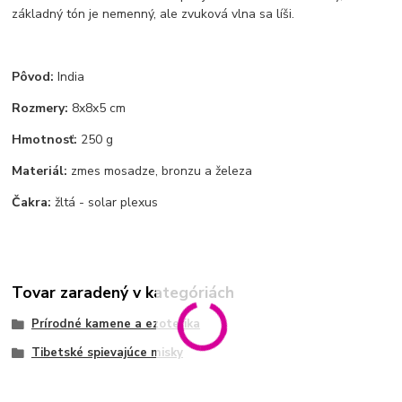
základný tón je nemenný, ale zvuková vlna sa líši.
Pôvod:
India
Rozmery:
8x8x5 cm
Hmotnosť:
250 g
Materiál:
zmes mosadze, bronzu a železa
Čakra:
žltá - solar plexus
Tovar zaradený v kategóriách
Prírodné kamene a ezoterika
Tibetské spievajúce misky