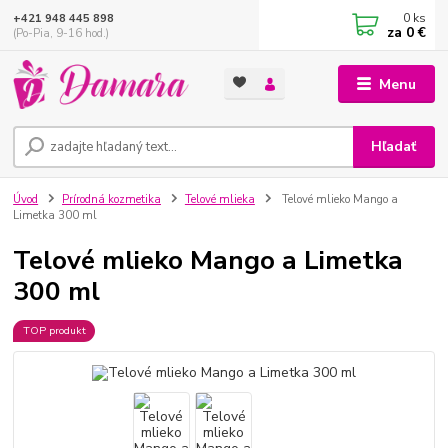
0
ks
+421 948 445 898
za
0 €
(Po-Pia, 9-16 hod.)
Menu
Hľadať
Úvod
Prírodná kozmetika
Telové mlieka
Telové mlieko Mango a
Limetka 300 ml
Telové mlieko Mango a Limetka
300 ml
TOP produkt