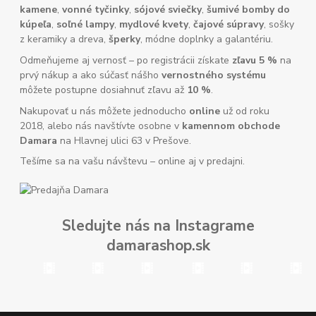
kamene
,
vonné tyčinky
,
sójové sviečky
,
šumivé bomby do
kúpeľa
,
soľné lampy
,
mydlové kvety
,
čajové súpravy
, sošky
z keramiky a dreva,
šperky
, módne doplnky a galantériu.
Odmeňujeme aj vernosť – po registrácii získate
zľavu 5 %
na
prvý nákup a ako súčasť nášho
vernostného systému
môžete postupne dosiahnuť zľavu až
10 %
.
Nakupovať u nás môžete jednoducho
online
už od roku
2018, alebo nás navštívte osobne v
kamennom obchode
Damara
na Hlavnej ulici 63 v Prešove.
Tešíme sa na vašu návštevu – online aj v predajni.
Sledujte nás na Instagrame
damarashop.sk