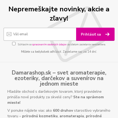
Nepremeškajte novinky, akcie a
zľavy!
Prihlásiť sa
Súhlasím so
spracovaním osobných údajov
za účelom zasielania newslettera.
Môžete sa kedykoľvek odhlásiť. Zasielame raz za 14 dní.
Damarashop.sk – svet
aromaterapie
,
ezoteriky
,
darčekov
a
suvenírov
na
jednom mieste
Hľadáte obchod s darčekovým tovarom, ktorý pravidelne
prináša nové produkty za skvelé ceny?
Ste na správnom
mieste!
V ponuke nájdete viac ako
600 druhov
starostlivo vybraného
tovaru –
prírodnú kozmetiku
,
aromaterapiu
,
prírodné