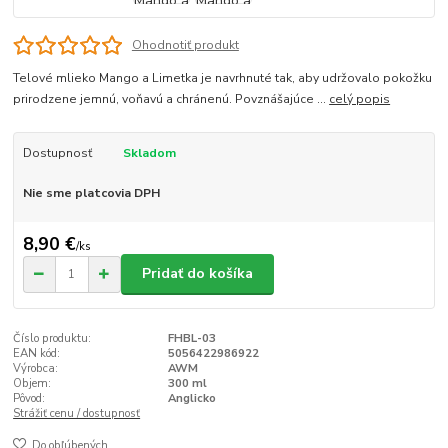
Ohodnotiť produkt
Telové mlieko Mango a Limetka je navrhnuté tak, aby udržovalo pokožku
prirodzene jemnú, voňavú a chránenú. Povznášajúce ...
celý popis
Dostupnosť
Skladom
Nie sme platcovia DPH
8,90 €
/
ks
Pridať do košíka
Číslo produktu:
FHBL-03
EAN kód:
5056422986922
Výrobca:
AWM
Objem:
300 ml
Pôvod:
Anglicko
Strážiť cenu / dostupnosť
Do obľúbených