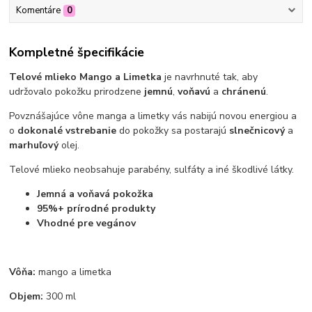
Komentáre
0
Kompletné špecifikácie
Telové mlieko Mango a Limetka
je navrhnuté tak, aby
udržovalo pokožku prirodzene
jemnú
,
voňavú
a
chránenú
.
Povznášajúce vône manga a limetky vás nabijú novou energiou a
o
dokonalé vstrebanie
do pokožky sa postarajú
slnečnicový
a
marhuľový
olej.
Telové mlieko neobsahuje parabény, sulfáty a iné škodlivé látky.
Jemná a voňavá pokožka
95%
+ prírodné produkty
Vhodné pre vegánov
Vôňa:
mango a limetka
Objem:
300 ml