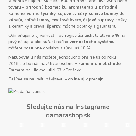
V ponuke nájdete viac ako
600 druhov
starostlivo vybraného
tovaru –
prírodnú kozmetiku
,
aromaterapiu
,
prírodné
kamene
,
vonné tyčinky
,
sójové sviečky
,
šumivé bomby do
kúpeľa
,
soľné lampy
,
mydlové kvety
,
čajové súpravy
, sošky
z keramiky a dreva,
šperky
, módne doplnky a galantériu.
Odmeňujeme aj vernosť – po registrácii získate
zľavu 5 %
na
prvý nákup a ako súčasť nášho
vernostného systému
môžete postupne dosiahnuť zľavu až
10 %
.
Nakupovať u nás môžete jednoducho
online
už od roku
2018, alebo nás navštívte osobne v
kamennom obchode
Damara
na Hlavnej ulici 63 v Prešove.
Tešíme sa na vašu návštevu – online aj v predajni.
Sledujte nás na Instagrame
damarashop.sk