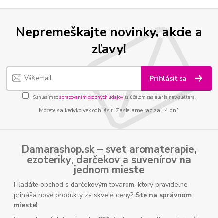
Nepremeškajte novinky, akcie a
zľavy!
Prihlásiť sa
Súhlasím so
spracovaním osobných údajov
za účelom zasielania newslettera.
Môžete sa kedykoľvek odhlásiť. Zasielame raz za 14 dní.
Damarashop.sk – svet
aromaterapie
,
ezoteriky
,
darčekov
a
suvenírov
na
jednom mieste
Hľadáte obchod s darčekovým tovarom, ktorý pravidelne
prináša nové produkty za skvelé ceny?
Ste na správnom
mieste!