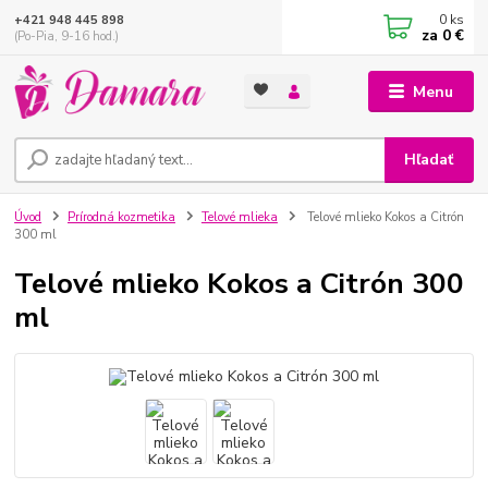
0
ks
+421 948 445 898
za
0 €
(Po-Pia, 9-16 hod.)
Menu
Hľadať
Úvod
Prírodná kozmetika
Telové mlieka
Telové mlieko Kokos a Citrón
300 ml
Telové mlieko Kokos a Citrón 300
ml