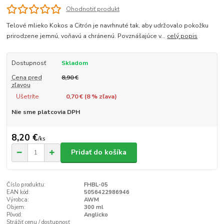
Ohodnotiť produkt
Telové mlieko Kokos a Citrón je navrhnuté tak, aby udržovalo pokožku
prirodzene jemnú, voňavú a chránenú. Povznášajúce v...
celý popis
Dostupnosť
Skladom
Cena pred
8,90 €
zľavou
Ušetríte
0,70 € (
8
% zľava)
Nie sme platcovia DPH
8,20 €
/
ks
Pridať do košíka
Číslo produktu:
FHBL-05
EAN kód:
5056422986946
Výrobca:
AWM
Objem:
300 ml
Pôvod:
Anglicko
Strážiť cenu / dostupnosť