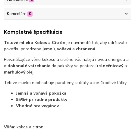
Komentáre
0
Kompletné špecifikácie
Telové mlieko Kokos a Citrón
je navrhnuté tak, aby udržovalo
pokožku prirodzene
jemnú
,
voňavú
a
chránenú
.
Povznášajúce vône kokosu a citrónu vás nabijú novou energiou a
o
dokonalé vstrebanie
do pokožky sa postarajú
slnečnicový
a
marhuľový
olej.
Telové mlieko neobsahuje parabény, sulfáty a iné škodlivé látky.
Jemná a voňavá pokožka
95%
+ prírodné produkty
Vhodné pre vegánov
Vôňa:
kokos a citrón