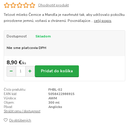
Ohodnotiť produkt
Telové mlieko Černice a Mandľa je navrhnuté tak, aby udržovalo pokožku
prirodzene jemnú, voňavú a chránenú. Povznášajúce...
celý popis
Dostupnosť
Skladom
Nie sme platcovia DPH
8,90 €
/
ks
Pridať do košíka
Číslo produktu:
FHBL-02
EAN kód:
5056422986915
Výrobca:
AWM
Objem:
300 ml
Pôvod:
Anglicko
Strážiť cenu / dostupnosť
Do obľúbených