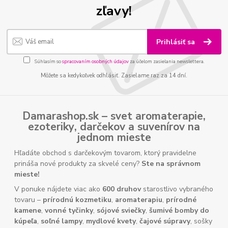
zľavy!
Prihlásiť sa
Súhlasím so
spracovaním osobných údajov
za účelom zasielania newslettera.
Môžete sa kedykoľvek odhlásiť. Zasielame raz za 14 dní.
Damarashop.sk – svet
aromaterapie
,
ezoteriky
,
darčekov
a
suvenírov
na
jednom mieste
Hľadáte obchod s darčekovým tovarom, ktorý pravidelne
prináša nové produkty za skvelé ceny?
Ste na správnom
mieste!
V ponuke nájdete viac ako
600 druhov
starostlivo vybraného
tovaru –
prírodnú kozmetiku
,
aromaterapiu
,
prírodné
kamene
,
vonné tyčinky
,
sójové sviečky
,
šumivé bomby do
kúpeľa
,
soľné lampy
,
mydlové kvety
,
čajové súpravy
, sošky