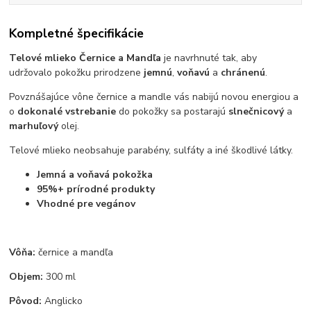
Kompletné špecifikácie
Telové mlieko Černice a Mandľa
je navrhnuté tak, aby
udržovalo pokožku prirodzene
jemnú
,
voňavú
a
chránenú
.
Povznášajúce vône černice a mandle vás nabijú novou energiou a
o
dokonalé vstrebanie
do pokožky sa postarajú
slnečnicový
a
marhuľový
olej.
Telové mlieko neobsahuje parabény, sulfáty a iné škodlivé látky.
Jemná a voňavá pokožka
95%
+ prírodné produkty
Vhodné pre vegánov
Vôňa:
černice a mandľa
Objem:
300 ml
Pôvod:
Anglicko