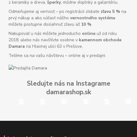
z keramiky a dreva,
šperky
, módne doplnky a galantériu.
Odmeňujeme aj vernosť – po registrácii získate
zľavu 5 %
na
prvý nákup a ako súčasť nášho
vernostného systému
môžete postupne dosiahnuť zľavu až
10 %
.
Nakupovať u nás môžete jednoducho
online
už od roku
2018, alebo nás navštívte osobne v
kamennom obchode
Damara
na Hlavnej ulici 63 v Prešove.
Tešíme sa na vašu návštevu – online aj v predajni.
Sledujte nás na Instagrame
damarashop.sk