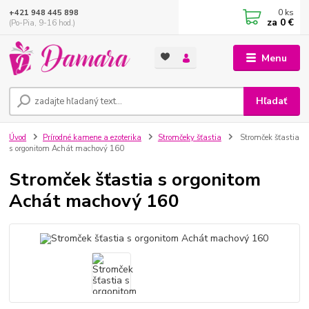
0
ks
+421 948 445 898
za
0 €
(Po-Pia, 9-16 hod.)
Menu
Hľadať
Úvod
Prírodné kamene a ezoterika
Stromčeky šťastia
Stromček šťastia
s orgonitom Achát machový 160
Stromček šťastia s orgonitom
Achát machový 160