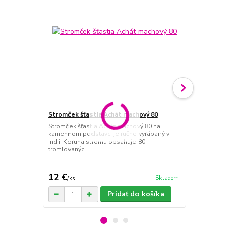
Stromček šťastia Achát machový 80
Tromlovaný
Stromček šťastia Achát machový 80 na
Tromlovaný 
kamennom podstavci je ručne vyrábaný v
vernosti a zl
Indii. Koruna stromu obsahuje 80
bohatstvo, šť
tromlovanýc...
12 €
2,50 €
Skladom
/
ks
/
ks
Pridať do košíka