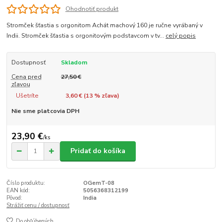
Ohodnotiť produkt
Stromček šťastia s orgonitom Achát machový 160 je ručne vyrábaný v
Indii. Stromček šťastia s orgonitovým podstavcom v tv...
celý popis
Dostupnosť
Skladom
Cena pred
27,50 €
zľavou
Ušetríte
3,60 € (
13
% zľava)
Nie sme platcovia DPH
23,90 €
/
ks
Pridať do košíka
Číslo produktu:
OGemT-08
EAN kód:
5056368312199
Pôvod:
India
Strážiť cenu / dostupnosť
Do obľúbených