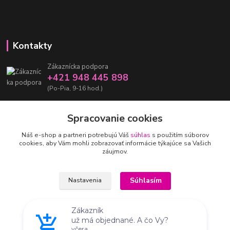
Kontakty
Zákaznícka podpora
+421 948 445 898
(Po-Pia, 9-16 hod.)
info@damarashop.sk
Spracovanie cookies
Náš e-shop a partneri potrebujú Váš
súhlas
s použitím súborov
cookies, aby Vám mohli zobrazovať informácie týkajúce sa Vašich
záujmov.
Upravit sběr cookies.
Súhlasím
Nastavenia
Zákazník
už má objednané. A čo Vy?
® 2018-2026 damarashop.sk - Všetky práva vyhradené Ⓒ
Súhlas môžete odmietnuť
tu
.
včera
Vytvorené na
Eshop-rychlo.sk