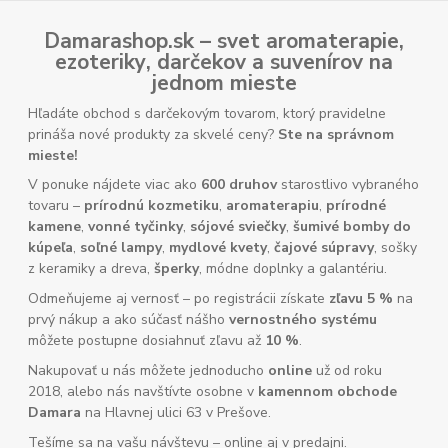
Damarashop.sk – svet
aromaterapie
,
ezoteriky
,
darčekov
a
suvenírov
na
jednom mieste
Hľadáte obchod s darčekovým tovarom, ktorý pravidelne
prináša nové produkty za skvelé ceny?
Ste na správnom
mieste!
V ponuke nájdete viac ako
600 druhov
starostlivo vybraného
tovaru –
prírodnú kozmetiku
,
aromaterapiu
,
prírodné
kamene
,
vonné tyčinky
,
sójové sviečky
,
šumivé bomby do
kúpeľa
,
soľné lampy
,
mydlové kvety
,
čajové súpravy
, sošky
z keramiky a dreva,
šperky
, módne doplnky a galantériu.
Odmeňujeme aj vernosť – po registrácii získate
zľavu 5 %
na
prvý nákup a ako súčasť nášho
vernostného systému
môžete postupne dosiahnuť zľavu až
10 %
.
Nakupovať u nás môžete jednoducho
online
už od roku
2018, alebo nás navštívte osobne v
kamennom obchode
Damara
na Hlavnej ulici 63 v Prešove.
Tešíme sa na vašu návštevu – online aj v predajni.