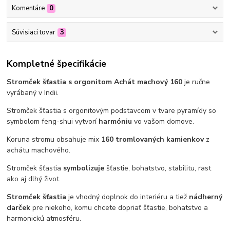
Komentáre
0
Súvisiaci tovar
3
Kompletné špecifikácie
Stromček šťastia s orgonitom Achát machový 160
je ručne
vyrábaný v Indii.
Stromček šťastia s orgonitovým podstavcom v tvare pyramídy so
symbolom feng-shui vytvorí
harmóniu
vo vašom domove.
Koruna stromu obsahuje mix
160 tromlovaných kamienkov
z
achátu machového.
Stromček šťastia
symbolizuje
šťastie, bohatstvo, stabilitu, rast
ako aj dlhý život.
Stromček šťastia
je vhodný doplnok do interiéru a tiež
nádherný
darček
pre niekoho, komu chcete dopriať šťastie, bohatstvo a
harmonickú atmosféru.