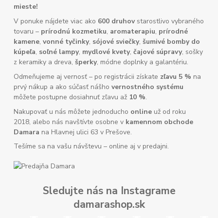
mieste!
V ponuke nájdete viac ako
600 druhov
starostlivo vybraného
tovaru –
prírodnú kozmetiku
,
aromaterapiu
,
prírodné
kamene
,
vonné tyčinky
,
sójové sviečky
,
šumivé bomby do
kúpeľa
,
soľné lampy
,
mydlové kvety
,
čajové súpravy
, sošky
z keramiky a dreva,
šperky
, módne doplnky a galantériu.
Odmeňujeme aj vernosť – po registrácii získate
zľavu 5 %
na
prvý nákup a ako súčasť nášho
vernostného systému
môžete postupne dosiahnuť zľavu až
10 %
.
Nakupovať u nás môžete jednoducho
online
už od roku
2018, alebo nás navštívte osobne v
kamennom obchode
Damara
na Hlavnej ulici 63 v Prešove.
Tešíme sa na vašu návštevu – online aj v predajni.
Sledujte nás na Instagrame
damarashop.sk