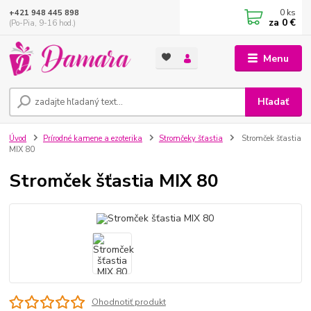
0
ks
+421 948 445 898
za
0 €
(Po-Pia, 9-16 hod.)
Menu
Hľadať
Úvod
Prírodné kamene a ezoterika
Stromčeky šťastia
Stromček šťastia
MIX 80
Stromček šťastia MIX 80
Ohodnotiť produkt