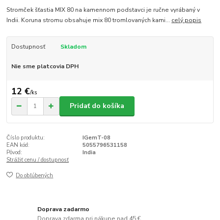
Stromček šťastia MIX 80 na kamennom podstavci je ručne vyrábaný v
Indii. Koruna stromu obsahuje mix 80 tromlovaných kami...
celý popis
Dostupnosť
Skladom
Nie sme platcovia DPH
12 €
/
ks
Pridať do košíka
Číslo produktu:
IGemT-08
EAN kód:
5055796531158
Pôvod:
India
Strážiť cenu / dostupnosť
Do obľúbených
Doprava zadarmo
Doprava zdarma pri nákupe nad 45 €