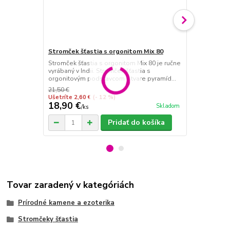
Stromček šťastia s orgonitom Mix 80
Stromček šť
Stromček šťastia s orgonitom Mix 80 je ručne
Stromček šťa
vyrábaný v Indii. Stromček šťastia s
ručne vyrában
orgonitovým podstavcom v tvare pyramíd...
orgonitovým 
21,50 €
27,50 €
Ušetríte 2,60 €
(- 12 %)
Ušetríte 3,60
18,90 €
23,90 €
Skladom
/
ks
/
k
Pridať do košíka
Tovar zaradený v kategóriách
Prírodné kamene a ezoterika
Stromčeky šťastia