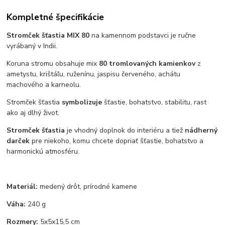
Kompletné špecifikácie
Stromček šťastia MIX 80
na kamennom podstavci je ručne
vyrábaný v Indii.
Koruna stromu obsahuje mix
80 tromlovaných kamienkov
z
ametystu, krištáľu, ruženínu, jaspisu červeného, achátu
machového a karneolu.
Stromček šťastia
symbolizuje
šťastie, bohatstvo, stabilitu, rast
ako aj dlhý život.
Stromček šťastia
je vhodný doplnok do interiéru a tiež
nádherný
darček
pre niekoho, komu chcete dopriať šťastie, bohatstvo a
harmonickú atmosféru.
Materiál:
medený drôt, prírodné kamene
Váha:
240 g
Rozmery:
5x5x15,5 cm