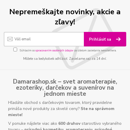
Nepremeškajte novinky, akcie a
zľavy!
Prihlásiť sa
Súhlasím so
spracovaním osobných údajov
za účelom zasielania newslettera.
Môžete sa kedykoľvek odhlásiť. Zasielame raz za 14 dní.
Damarashop.sk – svet
aromaterapie
,
ezoteriky
,
darčekov
a
suvenírov
na
jednom mieste
Hľadáte obchod s darčekovým tovarom, ktorý pravidelne
prináša nové produkty za skvelé ceny?
Ste na správnom
mieste!
V ponuke nájdete viac ako
600 druhov
starostlivo vybraného
tovaru –
prírodnú kozmetiku
,
aromaterapiu
,
prírodné