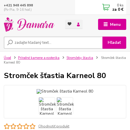
0
ks
+421 948 445 898
za
0 €
(Po-Pia, 9-16 hod.)
Menu
Hľadať
Úvod
Prírodné kamene a ezoterika
Stromčeky šťastia
Stromček šťastia
Karneol 80
Stromček šťastia Karneol 80
Ohodnotiť produkt