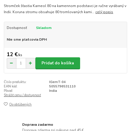
Stromček šťastia Karneol 80 na kamennom podstavci je ručne vyrábaný v
Indii. Koruna stromu obsahuje 80 tromlovaných kami...
celý popis
Dostupnosť
Skladom
Nie sme platcovia DPH
12 €
/
ks
Pridať do košíka
Číslo produktu:
IGemT-04
EAN kód:
5055796531110
Pôvod:
India
Strážiť cenu / dostupnosť
Do obľúbených
Doprava zadarmo
Doprava zdarma pri nákupe nad 45 €