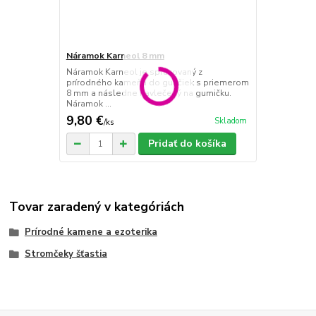
Náramok Karneol 8 mm
Náramok Karneol je spracovaný z
prírodného kameňa do guličiek s priemerom
8 mm a následne navlečený na gumičku.
Náramok ...
9,80 €
Skladom
/
ks
Pridať do košíka
Tovar zaradený v kategóriách
Prírodné kamene a ezoterika
Stromčeky šťastia