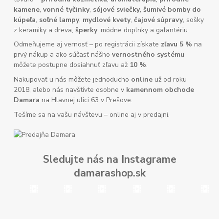
kamene
,
vonné tyčinky
,
sójové sviečky
,
šumivé bomby do
kúpeľa
,
soľné lampy
,
mydlové kvety
,
čajové súpravy
, sošky
z keramiky a dreva,
šperky
, módne doplnky a galantériu.
Odmeňujeme aj vernosť – po registrácii získate
zľavu 5 %
na
prvý nákup a ako súčasť nášho
vernostného systému
môžete postupne dosiahnuť zľavu až
10 %
.
Nakupovať u nás môžete jednoducho
online
už od roku
2018, alebo nás navštívte osobne v
kamennom obchode
Damara
na Hlavnej ulici 63 v Prešove.
Tešíme sa na vašu návštevu – online aj v predajni.
Sledujte nás na Instagrame
damarashop.sk