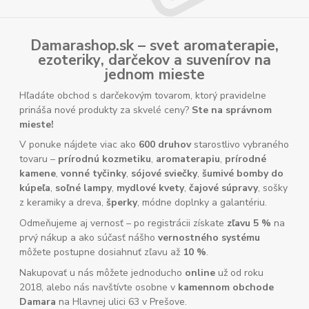
Damarashop.sk – svet
aromaterapie
,
ezoteriky
,
darčekov
a
suvenírov
na
jednom mieste
Hľadáte obchod s darčekovým tovarom, ktorý pravidelne
prináša nové produkty za skvelé ceny?
Ste na správnom
mieste!
V ponuke nájdete viac ako
600 druhov
starostlivo vybraného
tovaru –
prírodnú kozmetiku
,
aromaterapiu
,
prírodné
kamene
,
vonné tyčinky
,
sójové sviečky
,
šumivé bomby do
kúpeľa
,
soľné lampy
,
mydlové kvety
,
čajové súpravy
, sošky
z keramiky a dreva,
šperky
, módne doplnky a galantériu.
Odmeňujeme aj vernosť – po registrácii získate
zľavu 5 %
na
prvý nákup a ako súčasť nášho
vernostného systému
môžete postupne dosiahnuť zľavu až
10 %
.
Nakupovať u nás môžete jednoducho
online
už od roku
2018, alebo nás navštívte osobne v
kamennom obchode
Damara
na Hlavnej ulici 63 v Prešove.