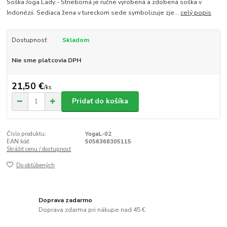
Soška Joga Lady - Strieborná je ručne vyrobená a zdobená soška v
Indonézii. Sediaca žena v tureckom sede symbolizuje zje...
celý popis
Dostupnosť
Skladom
Nie sme platcovia DPH
21,50 €
/
ks
Pridať do košíka
Číslo produktu:
YogaL-02
EAN kód:
5056368305115
Strážiť cenu / dostupnosť
Do obľúbených
Doprava zadarmo
Doprava zdarma pri nákupe nad 45 €