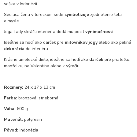
soška v Indonézii.
Sediaca žena v tureckom sede
symbolizuje
zjednotenie tela
a mysle.
Joga Lady skrášli interiér a dodá mu pocit
výnimočnosti
.
Ideálne sa hodí ako darček pre
milovníkov jogy
alebo ako pekná
dekorácia
do interiéru.
Krásne umelecké dielo, ideálne sa hodí ako
darček
pre priateľku,
manželku, na Valentína alebo k výročiu
.
Rozmery:
24 x 17 x 13 cm
Farba:
bronzová, strieborná
Váha:
600 g
Materiál:
polyresin
Pôvod:
Indonézia