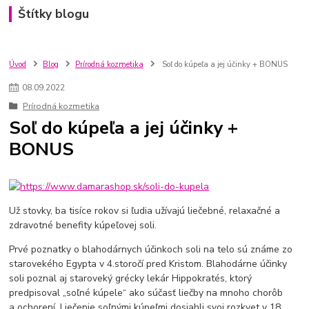
Štítky blogu
Úvod
Blog
Prírodná kozmetika
Soľ do kúpeľa a jej účinky + BONUS
08
.
09
.
2022
Prírodná kozmetika
Soľ do kúpeľa a jej účinky +
BONUS
Už stovky, ba tisíce rokov si ľudia užívajú liečebné, relaxačné a
zdravotné benefity kúpeľovej soli.
Prvé poznatky o blahodárnych účinkoch soli na telo sú známe zo
starovekého Egypta v 4.storočí pred Kristom. Blahodárne účinky
soli poznal aj staroveký grécky lekár Hippokratés, ktorý
predpisoval „soľné kúpele“ ako súčasť liečby na mnoho chorôb
a ochorení. Liečenie soľnými kúpeľmi dosiahli svoj rozkvet v 18.