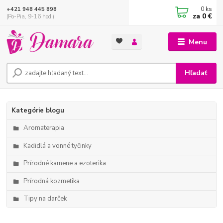
0
ks
+421 948 445 898
za
0 €
(Po-Pia, 9-16 hod.)
Menu
Hľadať
Kategórie blogu
Aromaterapia
Kadidlá a vonné tyčinky
Prírodné kamene a ezoterika
Prírodná kozmetika
Tipy na darček