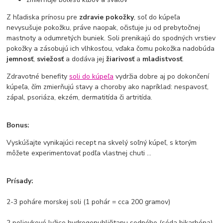
Z hľadiska prínosu pre
zdravie pokožky
, soľ do kúpeľa
nevysušuje pokožku, práve naopak, očisťuje ju od prebytočnej
mastnoty a odumretých buniek. Soli prenikajú do spodných vrstiev
pokožky a zásobujú ich vlhkosťou, vďaka čomu pokožka nadobúda
jemnosť
,
sviežosť
a dodáva jej
žiarivosť
a
mladistvosť
.
Zdravotné benefity
soli do kúpeľa
vydržia dobre aj po dokončení
kúpeľa, čím zmierňujú stavy a choroby ako napríklad: nespavosť,
zápal, psoriáza, ekzém, dermatitída či artritída.
Bonus:
Vyskúšajte vynikajúci recept na skvelý soľný kúpeľ, s ktorým
môžete experimentovať podľa vlastnej chuti ...
Prísady:
2-3 poháre morskej soli (1 pohár = cca 200 gramov)
2 polievkové lyžice hydrogenuhličitanu sodného (sóda bikarbóna)