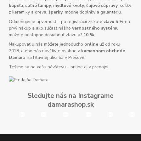
kúpeľa
,
soľné lampy
,
mydlové kvety
,
čajové súpravy
, sošky
z keramiky a dreva,
šperky
, módne doplnky a galantériu.
Odmeňujeme aj vernosť – po registrácii získate
zľavu 5 %
na
prvý nákup a ako súčasť nášho
vernostného systému
môžete postupne dosiahnuť zľavu až
10 %
.
Nakupovať u nás môžete jednoducho
online
už od roku
2018, alebo nás navštívte osobne v
kamennom obchode
Damara
na Hlavnej ulici 63 v Prešove.
Tešíme sa na vašu návštevu – online aj v predajni.
Sledujte nás na Instagrame
damarashop.sk