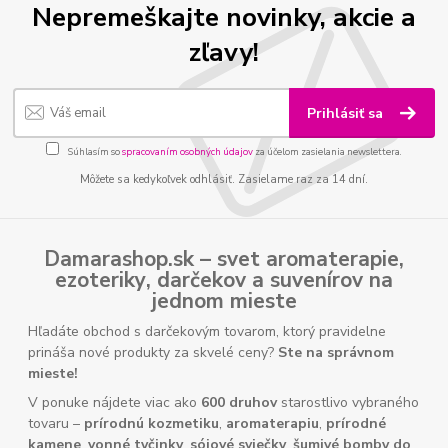
Nepremeškajte novinky, akcie a
zľavy!
Prihlásiť sa
Súhlasím so
spracovaním osobných údajov
za účelom zasielania newslettera.
Môžete sa kedykoľvek odhlásiť. Zasielame raz za 14 dní.
Damarashop.sk – svet
aromaterapie
,
ezoteriky
,
darčekov
a
suvenírov
na
jednom mieste
Hľadáte obchod s darčekovým tovarom, ktorý pravidelne
prináša nové produkty za skvelé ceny?
Ste na správnom
mieste!
V ponuke nájdete viac ako
600 druhov
starostlivo vybraného
tovaru –
prírodnú kozmetiku
,
aromaterapiu
,
prírodné
kamene
,
vonné tyčinky
,
sójové sviečky
,
šumivé bomby do