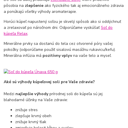
pôsobia na
zlepšenie
ako fyzického tak aj emocionálneho zdravia
a ponúkajú všetky výhody aromaterapie.
Horúci kúpeľ napustený soľou je skvelý spôsob ako si oddýchnuť
a zrelaxovať po náročnom dni. Odporúčame vyskúšať
Soľ do
kúpeľa Relax
.
Minerálne prvky sa dostanú do tela cez otvorené póry vašej
pokožky (odporúčame použiť sisalovú masážnu rukavicu/kefu).
Minerálna infúzia má
pozitívny vplyv
na vaše telo a myseľ.
Aké sú výhody kúpeľovej soli pre Vaše zdravie?
Medzi
najlepšie výhody
prírodnej soli do kúpeľa sú jej
blahodarné účinky na Vaše zdravie:
znižuje stres
zlepšuje krvný obeh
znižuje krvný tlak
zmierňuje bolesti kĺbov a svalov