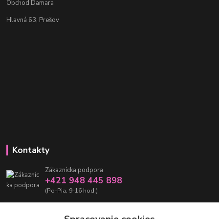
Obchod Damara
Hlavná 63, Prešov
Kontakty
Zákaznícka podpora
+421 948 445 898
(Po-Pia, 9-16 hod.)
info@damarashop.sk