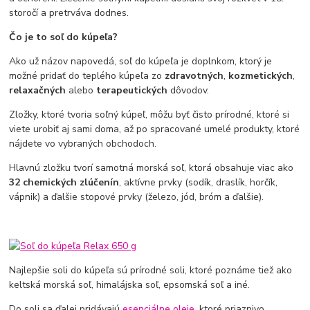
storočí a pretrváva dodnes.
Čo je to soľ do kúpeľa?
Ako už názov napovedá, soľ do kúpeľa je doplnkom, ktorý je
možné pridať do teplého kúpeľa zo
zdravotných
,
kozmetických
,
relaxačných
alebo
terapeutických
dôvodov.
Zložky, ktoré tvoria soľný kúpeľ, môžu byť čisto prírodné, ktoré si
viete urobiť aj sami doma, až po spracované umelé produkty, ktoré
nájdete vo vybraných obchodoch.
Hlavnú zložku tvorí samotná morská soľ, ktorá obsahuje viac ako
32 chemických zlúčenín
, aktívne prvky (sodík, draslík, horčík,
vápnik) a ďalšie stopové prvky (železo, jód, bróm a ďalšie).
Najlepšie soli do kúpeľa sú prírodné soli, ktoré poznáme tiež ako
keltská morská soľ, himalájska soľ, epsomská soľ a iné.
Do soli sa ďalej pridávajú
esenciálne oleje
, ktoré priaznivo