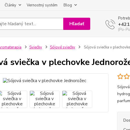
Články
Vernostný systém
Blog
Potreb
Hľadať
+421
(Po-Pi
romaterapia
Sviečky
Sójové sviečky
Sójová sviečka v plechovk
vá sviečka v plechovke Jednorož
Sójová
hydrog
parfum
Dos
Cen