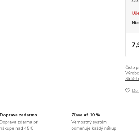
Uše
Nie
7,
Číslo p
Výrobc
Strážiť
Do 
Doprava zadarmo
Zľava až 10 %
Doprava zdarma pri
Vernostný systém
nákupe nad 45 €
odmeňuje každý nákup