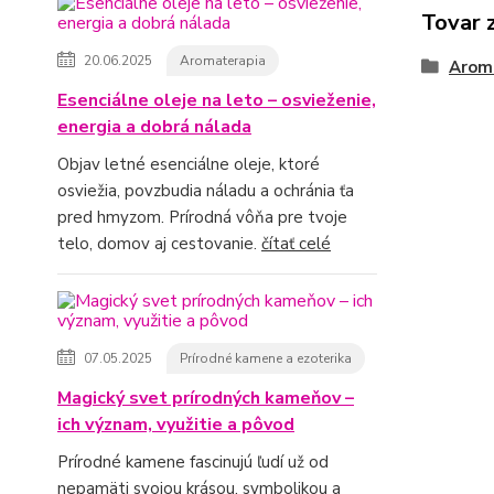
Tovar 
20.06.2025
Aromaterapia
Arom
Esenciálne oleje na leto – osvieženie,
energia a dobrá nálada
Objav letné esenciálne oleje, ktoré
osviežia, povzbudia náladu a ochránia ťa
pred hmyzom. Prírodná vôňa pre tvoje
telo, domov aj cestovanie.
čítať celé
07.05.2025
Prírodné kamene a ezoterika
Magický svet prírodných kameňov –
ich význam, využitie a pôvod
Prírodné kamene fascinujú ľudí už od
nepamäti svojou krásou, symbolikou a