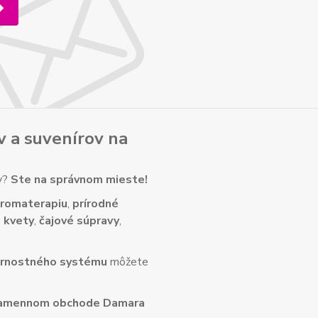
v
a
suvenírov
na
ny?
Ste na správnom mieste!
romaterapiu
,
prírodné
 kvety
,
čajové súpravy
,
rnostného systému
môžete
amennom obchode Damara