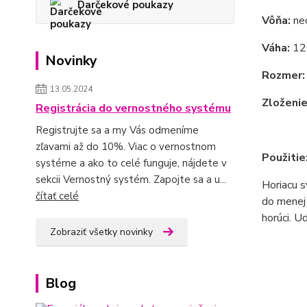
Darčekové poukazy
Vôňa:
nec
Váha:
12
Novinky
Rozmer:
13.05.2024
Zloženie
Registrácia do vernostného systému
Registrujte sa a my Vás odmeníme
zľavami až do 10%. Viac o vernostnom
Použitie
systéme a ako to celé funguje, nájdete v
sekcii Vernostný systém. Zapojte sa a u...
Horiacu s
čítať celé
do menej 
horúci. U
Zobraziť všetky novinky
Blog