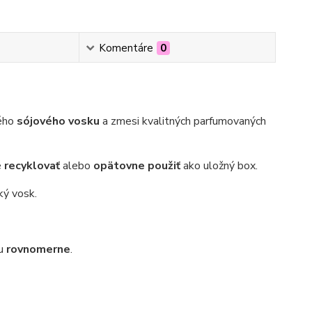
Komentáre
0
ého
sójového vosku
a zmesi kvalitných parfumovaných
é
recyklovať
alebo
opätovne použiť
ako uložný box.
ký vosk.
ňu
rovnomerne
.