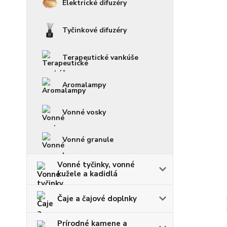
Elektrické difuzéry
Tyčinkové difuzéry
Terapeutické vankúše
Aromalampy
Vonné vosky
Vonné granule
Vonné tyčinky, vonné
kužele a kadidlá
Čaje a čajové doplnky
Prírodné kamene a