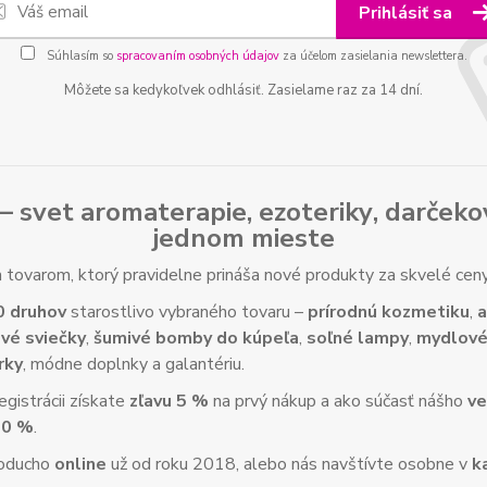
Prihlásiť sa
Súhlasím so
spracovaním osobných údajov
za účelom zasielania newslettera.
Môžete sa kedykoľvek odhlásiť. Zasielame raz za 14 dní.
– svet
aromaterapie
,
ezoteriky
,
darčeko
jednom mieste
tovarom, ktorý pravidelne prináša nové produkty za skvelé ce
0 druhov
starostlivo vybraného tovaru –
prírodnú kozmetiku
,
a
vé sviečky
,
šumivé bomby do kúpeľa
,
soľné lampy
,
mydlové
rky
, módne doplnky a galantériu.
gistrácii získate
zľavu 5 %
na prvý nákup a ako súčasť nášho
ve
10 %
.
noducho
online
už od roku 2018, alebo nás navštívte osobne v
k