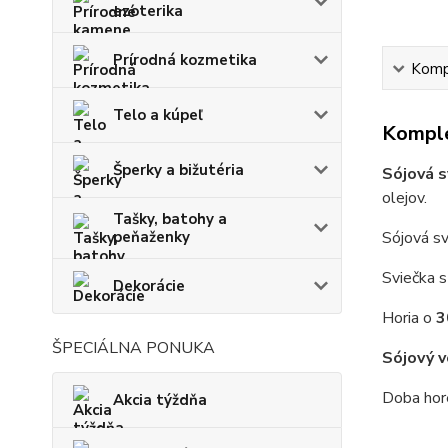
ezoterika
Prírodná kozmetika
Kompl
Telo a kúpeľ
Komple
Šperky a bižutéria
Sójová s
olejov.
Tašky, batohy a
peňaženky
Sójová sv
Sviečka 
Dekorácie
Horia o
3
ŠPECIÁLNA PONUKA
Sójový 
Doba hor
Akcia týždňa