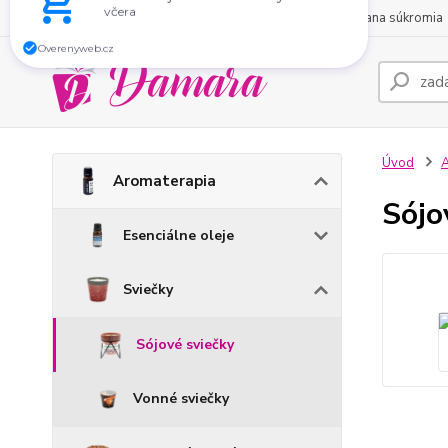
O nás
Obchodné podmienky
Kontakty
Ochrana súkromia
Zákazník
už má objednané. A čo Vy?
včera
Overenyweb.cz
Úvod
A
Aromaterapia
Sójo
Esenciálne oleje
Sviečky
Sójové sviečky
Vonné sviečky