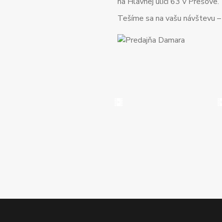
na Hlavnej ulici 63 v Prešove.
Tešíme sa na vašu návštevu – o