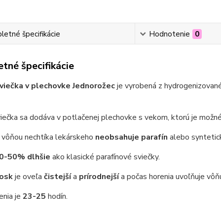
etné špecifikácie
Hodnotenie
0
tné špecifikácie
viečka v plechovke Jednorožec
je vyrobená z hydrogenizovan
iečka sa dodáva v potlačenej plechovke s vekom, ktorú je možn
s vôňou nechtíka lekárskeho
neobsahuje parafín
alebo syntetic
0-50% dlhšie
ako klasické parafínové sviečky.
vosk
je oveľa
čistejší
a
prírodnejší
a počas horenia uvoľňuje vô
enia je
23-25
hodín.