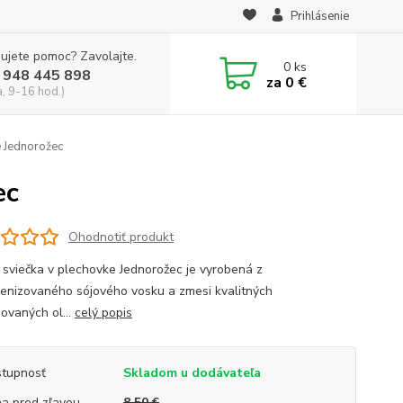
Prihlásenie
ujete pomoc? Zavolajte.
0
ks
 948 445 898
za
0 €
a, 9-16 hod.)
e Jednorožec
ec
Ohodnotiť produkt
 sviečka v plechovke Jednorožec je vyrobená z
enizovaného sójového vosku a zmesi kvalitných
ovaných ol...
celý popis
tupnosť
Skladom u dodávateľa
a pred zľavou
8,50 €