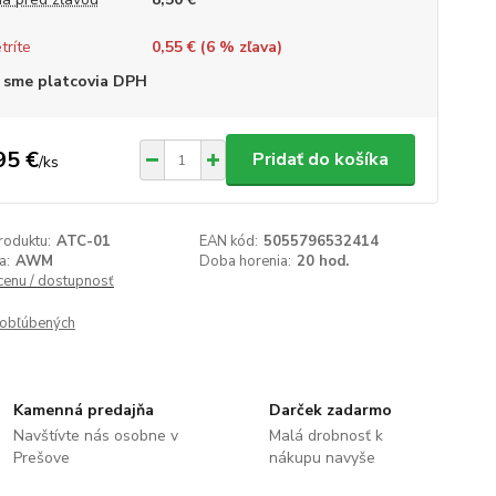
tríte
0,55 € (
6
% zľava)
 sme platcovia DPH
95 €
Pridať do košíka
/
ks
roduktu:
ATC-01
EAN kód:
5055796532414
a:
AWM
Doba horenia:
20 hod.
 cenu / dostupnosť
obľúbených
Kamenná predajňa
Darček zadarmo
Navštívte nás osobne v
Malá drobnosť k
Prešove
nákupu navyše