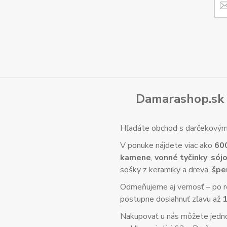
Damarashop.sk 
Hľadáte obchod s darčekovým 
V ponuke nájdete viac ako
60
kamene
,
vonné tyčinky
,
sójo
sošky z keramiky a dreva,
špe
Odmeňujeme aj vernosť – po re
postupne dosiahnuť zľavu až
Nakupovať u nás môžete jed