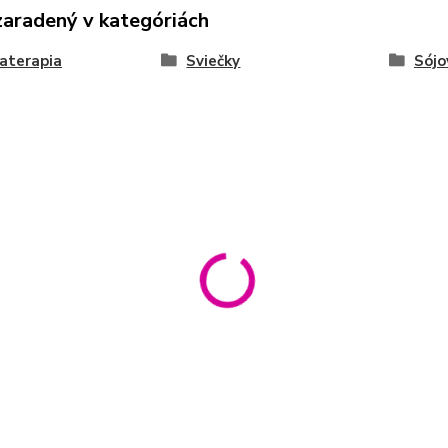
zaradený v kategóriách
aterapia
Sviečky
Sójo