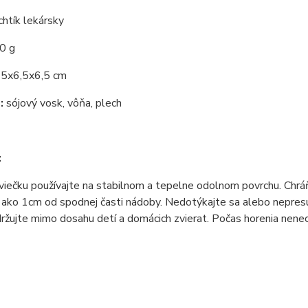
htík lekársky
0 g
5x6,5x6,5 cm
:
sójový vosk, vôňa, plech
:
viečku používajte na stabilnom a tepelne odolnom povrchu. Chrá
ako 1cm od spodnej časti nádoby. Nedotýkajte sa alebo nepresúv
držujte mimo dosahu detí a domácich zvierat. Počas horenia nene