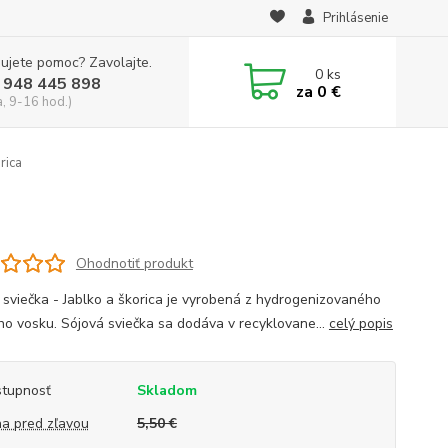
Prihlásenie
ujete pomoc? Zavolajte.
0
ks
 948 445 898
za
0 €
a, 9-16 hod.)
rica
Ohodnotiť produkt
 sviečka - Jablko a škorica je vyrobená z hydrogenizovaného
ho vosku. Sójová sviečka sa dodáva v recyklovane...
celý popis
tupnosť
Skladom
a pred zľavou
5,50 €