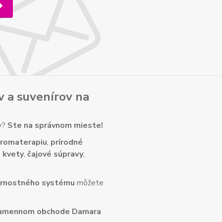
v
a
suvenírov
na
ny?
Ste na správnom mieste!
romaterapiu
,
prírodné
 kvety
,
čajové súpravy
,
rnostného systému
môžete
amennom obchode Damara