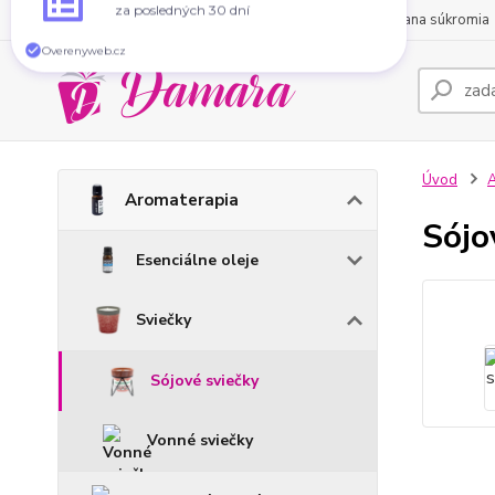
O nás
Obchodné podmienky
Kontakty
Ochrana súkromia
941 návštěvníkov
navštívilo túto stránku
za posledných 30 dní
Overenyweb.cz
Úvod
A
Aromaterapia
Sójo
Esenciálne oleje
Sviečky
Sójové sviečky
Vonné sviečky