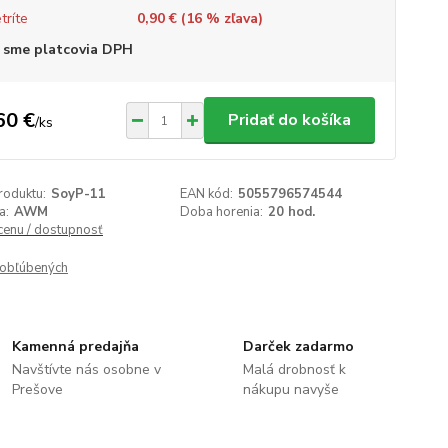
tríte
0,90 € (
16
% zľava)
 sme platcovia DPH
60 €
Pridať do košíka
/
ks
roduktu:
SoyP-11
EAN kód:
5055796574544
a:
AWM
Doba horenia:
20 hod.
 cenu / dostupnosť
obľúbených
Kamenná predajňa
Darček zadarmo
Navštívte nás osobne v
Malá drobnosť k
Prešove
nákupu navyše