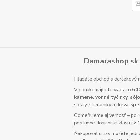
Damarashop.sk 
Hľadáte obchod s darčekovým 
V ponuke nájdete viac ako
60
kamene
,
vonné tyčinky
,
sójo
sošky z keramiky a dreva,
špe
Odmeňujeme aj vernosť – po re
postupne dosiahnuť zľavu až
Nakupovať u nás môžete jed