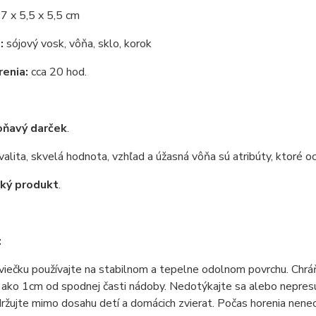
7 x 5,5 x 5,5 cm
:
sójový vosk, vôňa, sklo, korok
enia:
cca 20 hod.
oňavý darček
.
alita, skvelá hodnota, vzhľad a úžasná vôňa sú atribúty, ktoré oc
cký produkt
.
:
viečku používajte na stabilnom a tepelne odolnom povrchu. Chrá
ako 1cm od spodnej časti nádoby. Nedotýkajte sa alebo nepresúv
držujte mimo dosahu detí a domácich zvierat. Počas horenia nene