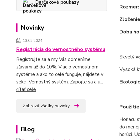
Darčekové poukazy
Rozmer:
Zloženie
Novinky
Doba hor
13.05.2024
Registrácia do vernostného systému
Skvelý
v
Registrujte sa a my Vás odmeníme
zľavami až do 10%. Viac o vernostnom
Vysoká kv
systéme a ako to celé funguje, nájdete v
Ekologi
sekcii Vernostný systém. Zapojte sa a u...
čítať celé
Zobraziť všetky novinky
Použitie
Horiacu s
do menej 
Blog
horúci. U