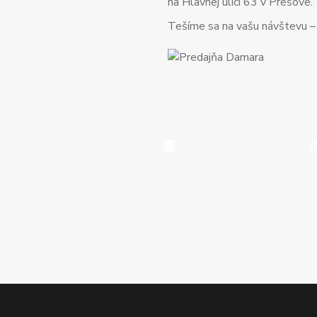
na Hlavnej ulici 63 v Prešove.
Tešíme sa na vašu návštevu – o