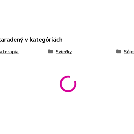
zaradený v kategóriách
aterapia
Sviečky
Sójo