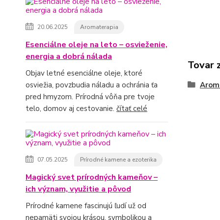
20.06.2025
Aromaterapia
Esenciálne oleje na leto – osvieženie,
energia a dobrá nálada
Tovar 
Objav letné esenciálne oleje, ktoré
osviežia, povzbudia náladu a ochránia ťa
Arom
pred hmyzom. Prírodná vôňa pre tvoje
telo, domov aj cestovanie.
čítať celé
07.05.2025
Prírodné kamene a ezoterika
Magický svet prírodných kameňov –
ich význam, využitie a pôvod
Prírodné kamene fascinujú ľudí už od
nepamäti svojou krásou, symbolikou a