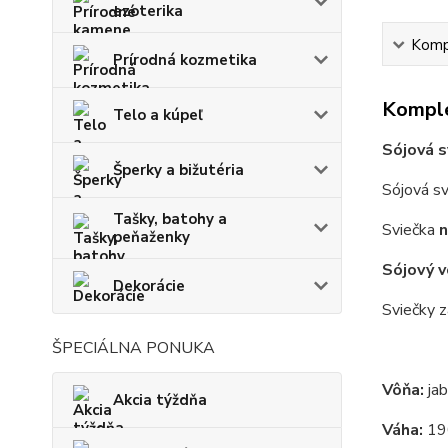
ezoterika
Kompl
Prírodná kozmetika
Komple
Telo a kúpeľ
Sójová s
Šperky a bižutéria
Sójová s
Tašky, batohy a
Sviečka
n
peňaženky
Sójový 
Dekorácie
Sviečky 
ŠPECIÁLNA PONUKA
Vôňa:
jab
Akcia týždňa
Váha:
190