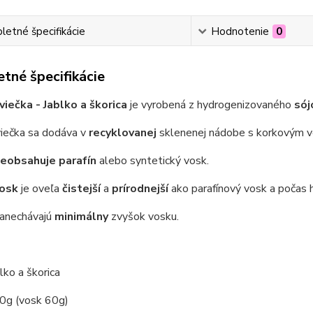
etné špecifikácie
Hodnotenie
0
tné špecifikácie
viečka - Jablko a škorica
je vyrobená z hydrogenizovaného
sój
viečka sa dodáva v
recyklovanej
sklenenej nádobe s korkovým v
eobsahuje parafín
alebo syntetický vosk.
vosk
je oveľa
čistejší
a
prírodnejší
ako parafínový vosk a počas 
zanechávajú
minimálny
zvyšok vosku.
lko a škorica
g (vosk 60g)