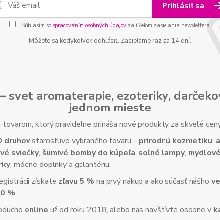
Prihlásiť sa
Súhlasím so
spracovaním osobných údajov
za účelom zasielania newslettera.
Môžete sa kedykoľvek odhlásiť. Zasielame raz za 14 dní.
– svet
aromaterapie
,
ezoteriky
,
darčeko
jednom mieste
tovarom, ktorý pravidelne prináša nové produkty za skvelé ce
0 druhov
starostlivo vybraného tovaru –
prírodnú kozmetiku
,
a
vé sviečky
,
šumivé bomby do kúpeľa
,
soľné lampy
,
mydlové
rky
, módne doplnky a galantériu.
gistrácii získate
zľavu 5 %
na prvý nákup a ako súčasť nášho
ve
10 %
.
noducho
online
už od roku 2018, alebo nás navštívte osobne v
k