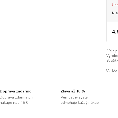
Uše
Nie
4,
Číslo p
Výrobc
Strážiť
Do 
Doprava zadarmo
Zľava až 10 %
Doprava zdarma pri
Vernostný systém
nákupe nad 45 €
odmeňuje každý nákup