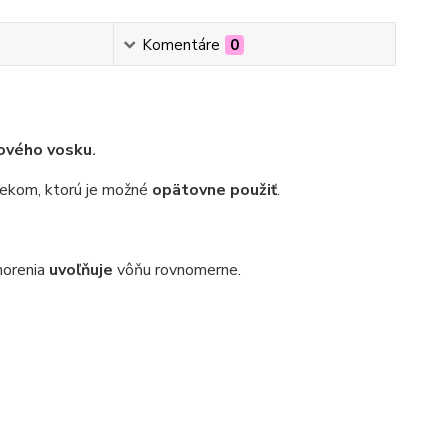
Komentáre
0
ového vosku
.
ekom, ktorú je možné
opätovne použiť
.
horenia
uvoľňuje
vôňu rovnomerne.