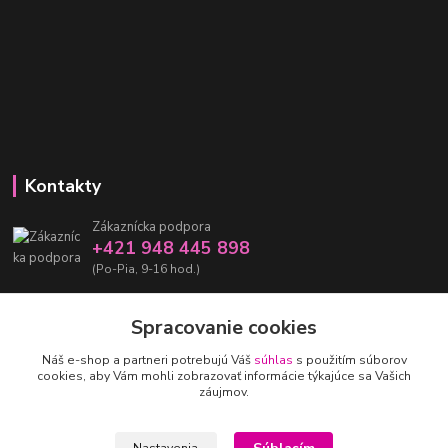
Kontakty
Zákaznícka podpora
+421 948 445 898
(Po-Pia, 9-16 hod.)
info@damarashop.sk
Spracovanie cookies
Náš e-shop a partneri potrebujú Váš
súhlas
s použitím súborov
cookies, aby Vám mohli zobrazovať informácie týkajúce sa Vašich
záujmov.
Upravit sběr cookies.