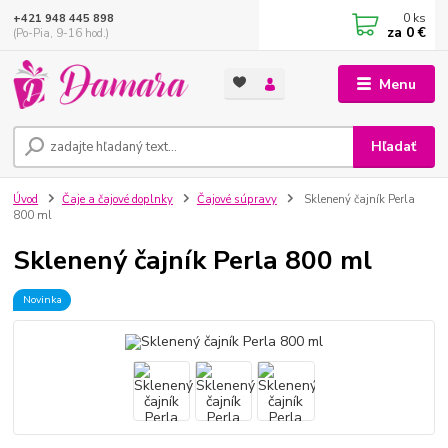
0
ks
+421 948 445 898
za
0 €
(Po-Pia, 9-16 hod.)
Menu
Hľadať
Úvod
Čaje a čajové doplnky
Čajové súpravy
Sklenený čajník Perla
800 ml
Sklenený čajník Perla 800 ml
Novinka