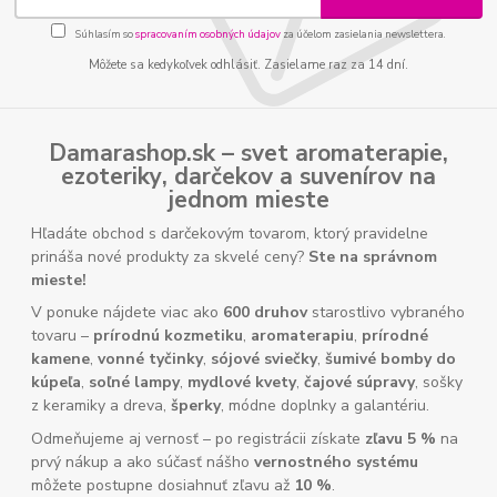
Súhlasím so
spracovaním osobných údajov
za účelom zasielania newslettera.
Môžete sa kedykoľvek odhlásiť. Zasielame raz za 14 dní.
Damarashop.sk – svet
aromaterapie
,
ezoteriky
,
darčekov
a
suvenírov
na
jednom mieste
Hľadáte obchod s darčekovým tovarom, ktorý pravidelne
prináša nové produkty za skvelé ceny?
Ste na správnom
mieste!
V ponuke nájdete viac ako
600 druhov
starostlivo vybraného
tovaru –
prírodnú kozmetiku
,
aromaterapiu
,
prírodné
kamene
,
vonné tyčinky
,
sójové sviečky
,
šumivé bomby do
kúpeľa
,
soľné lampy
,
mydlové kvety
,
čajové súpravy
, sošky
z keramiky a dreva,
šperky
, módne doplnky a galantériu.
Odmeňujeme aj vernosť – po registrácii získate
zľavu 5 %
na
prvý nákup a ako súčasť nášho
vernostného systému
môžete postupne dosiahnuť zľavu až
10 %
.