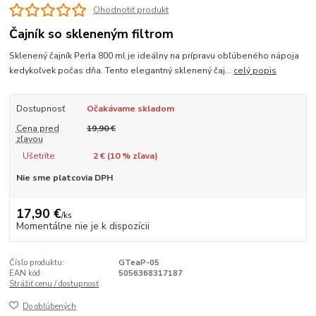
Ohodnotiť produkt
Čajník so skleneným filtrom
Sklenený čajník Perla 800 ml je ideálny na prípravu obľúbeného nápoja
kedykoľvek počas dňa. Tento elegantný sklenený čaj...
celý popis
Dostupnosť
Očakávame skladom
Cena pred
19,90 €
zľavou
Ušetríte
2 € (
10
% zľava)
Nie sme platcovia DPH
17,90 €
/
ks
Momentálne nie je k dispozícii
Číslo produktu:
GTeaP-05
EAN kód:
5056368317187
Strážiť cenu / dostupnosť
Do obľúbených