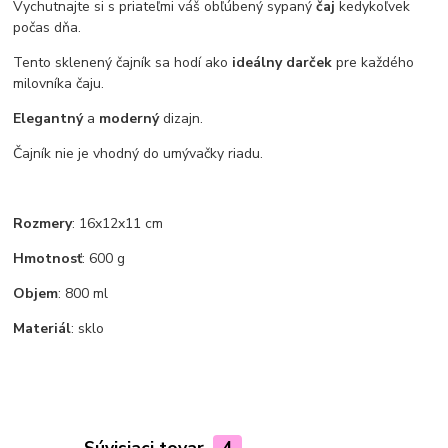
Vychutnajte si s priateľmi váš obľúbený sypaný
čaj
kedykoľvek
počas dňa.
Tento sklenený čajník sa hodí ako
ideálny darček
pre každého
milovníka čaju.
Elegantný
a
moderný
dizajn.
Čajník nie je vhodný do umývačky riadu.
Rozmery
: 16x12x11 cm
Hmotnosť
: 600 g
Objem
: 800 ml
Materiál
: sklo
Súvisiaci tovar
4