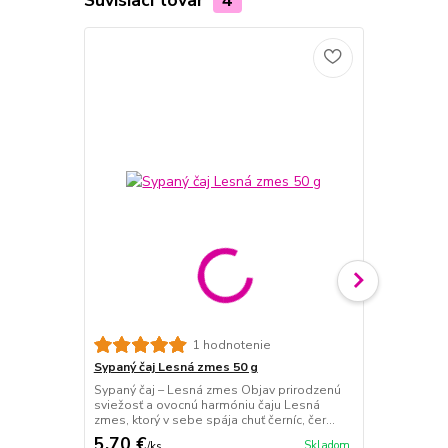
Sypaný čaj P
1 hodnotenie
Sypaný čaj –
Sypaný čaj Lesná zmes 50 g
sviežosť v šá
Sypaný čaj – Lesná zmes Objav prirodzenú
lákavú chuť a
sviežosť a ovocnú harmóniu čaju Lesná
zmes, ktorý v sebe spája chuť černíc, čer...
5,70 €
5,30 €
Skladom
/
ks
/
ks