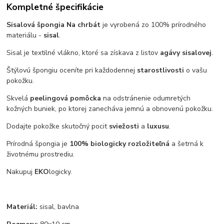
Kompletné špecifikácie
Sisalová špongia Na chrbát
je vyrobená zo 100% prírodného
materiálu -
sisal
.
Sisal je textilné vlákno, ktoré sa získava z listov
agávy sisalovej
.
Štýlovú špongiu oceníte pri každodennej
starostlivosti
o vašu
pokožku.
Skvelá
peelingová pomôcka
na odstránenie odumretých
kožných buniek, po ktorej zanecháva jemnú a obnovenú pokožku.
Dodajte pokožke skutočný pocit
sviežosti
a
luxusu
.
Prírodná špongia je
100% biologicky rozložiteľná
a šetrná k
životnému prostrediu.
Nakupuj
EKO
logicky.
Materiál:
sisal, bavlna