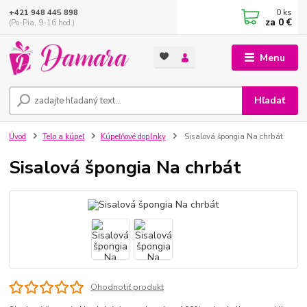
0
ks
+421 948 445 898
za
0 €
(Po-Pia, 9-16 hod.)
Menu
Hľadať
Úvod
Telo a kúpeľ
Kúpeľňové doplnky
Sisalová špongia Na chrbát
Sisalová špongia Na chrbát
Ohodnotiť produkt