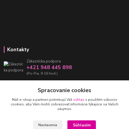
Kontakty
Zákaznícka podpora
+421 948 445 898
(Po-Pia, 9-16 hod.)
info@damarashop.sk
Spracovanie cookies
Náš e-shop a partneri potrebujú Váš
súhlas
s použitím súborov
cookies, aby Vám mohli zobrazovať informácie týkajúce sa Vašich
záujmov.
Upravit sběr cookies.
Súhlasím
Nastavenia