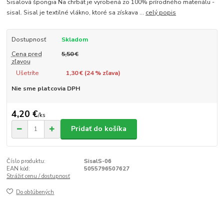
Sisalová špongia Na chrbát je vyrobená zo 100% prírodného materiálu -
sisal. Sisal je textilné vlákno, ktoré sa získava ...
celý popis
Dostupnosť
Skladom
Cena pred
5,50 €
zľavou
Ušetríte
1,30 € (
24
% zľava)
Nie sme platcovia DPH
4,20 €
/
ks
Pridať do košíka
Číslo produktu:
SisalS-06
EAN kód:
5055796507627
Strážiť cenu / dostupnosť
Do obľúbených