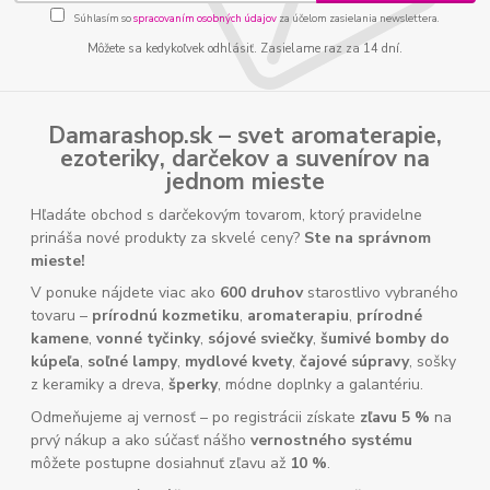
Súhlasím so
spracovaním osobných údajov
za účelom zasielania newslettera.
Môžete sa kedykoľvek odhlásiť. Zasielame raz za 14 dní.
Damarashop.sk – svet
aromaterapie
,
ezoteriky
,
darčekov
a
suvenírov
na
jednom mieste
Hľadáte obchod s darčekovým tovarom, ktorý pravidelne
prináša nové produkty za skvelé ceny?
Ste na správnom
mieste!
V ponuke nájdete viac ako
600 druhov
starostlivo vybraného
tovaru –
prírodnú kozmetiku
,
aromaterapiu
,
prírodné
kamene
,
vonné tyčinky
,
sójové sviečky
,
šumivé bomby do
kúpeľa
,
soľné lampy
,
mydlové kvety
,
čajové súpravy
, sošky
z keramiky a dreva,
šperky
, módne doplnky a galantériu.
Odmeňujeme aj vernosť – po registrácii získate
zľavu 5 %
na
prvý nákup a ako súčasť nášho
vernostného systému
môžete postupne dosiahnuť zľavu až
10 %
.