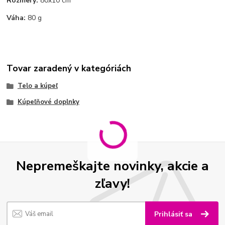
Rozmery:
80x10 cm
Váha:
80 g
Tovar zaradený v kategóriách
Telo a kúpeľ
Kúpeľňové doplnky
Nepremeškajte novinky, akcie a
zľavy!
Prihlásiť sa