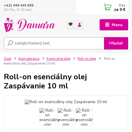
0
ks
+421 948 445 898
za
0 €
(Po-Pia, 9-16 hod.)
Menu
Hľadať
Úvod
Aromaterapia
Esenciálne oleje
Roll-on oleje
Roll-on
esenciálny olej Zaspávanie 10 ml
Roll-on esenciálny olej
Zaspávanie 10 ml