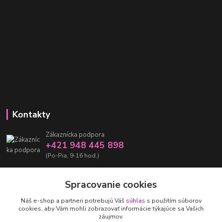
Kontakty
Zákaznícka podpora
+421 948 445 898
(Po-Pia, 9-16 hod.)
info@damarashop.sk
Spracovanie cookies
Náš e-shop a partneri potrebujú Váš
súhlas
s použitím súborov
cookies, aby Vám mohli zobrazovať informácie týkajúce sa Vašich
záujmov.