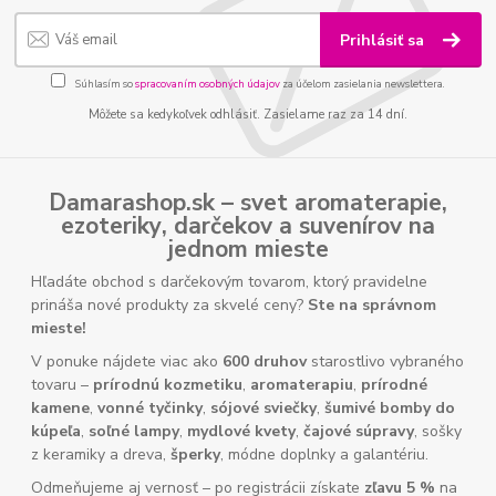
Prihlásiť sa
Súhlasím so
spracovaním osobných údajov
za účelom zasielania newslettera.
Môžete sa kedykoľvek odhlásiť. Zasielame raz za 14 dní.
Damarashop.sk – svet
aromaterapie
,
ezoteriky
,
darčekov
a
suvenírov
na
jednom mieste
Hľadáte obchod s darčekovým tovarom, ktorý pravidelne
prináša nové produkty za skvelé ceny?
Ste na správnom
mieste!
V ponuke nájdete viac ako
600 druhov
starostlivo vybraného
tovaru –
prírodnú kozmetiku
,
aromaterapiu
,
prírodné
kamene
,
vonné tyčinky
,
sójové sviečky
,
šumivé bomby do
kúpeľa
,
soľné lampy
,
mydlové kvety
,
čajové súpravy
, sošky
z keramiky a dreva,
šperky
, módne doplnky a galantériu.
Odmeňujeme aj vernosť – po registrácii získate
zľavu 5 %
na