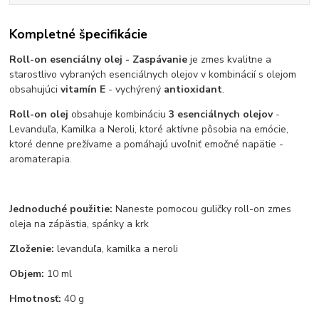
Kompletné špecifikácie
Roll-on esenciálny olej - Zaspávanie
je zmes kvalitne a
starostlivo vybraných esenciálnych olejov v kombinácií s olejom
obsahujúci
vitamín E
- vychýrený
antioxidant
.
Roll-on olej
obsahuje kombináciu
3 esenciálnych olejov
-
Levanduľa, Kamilka a Neroli, ktoré aktívne pôsobia na emócie,
ktoré denne prežívame a pomáhajú uvoľniť emočné napätie -
aromaterapia.
Jednoduché použitie:
Naneste pomocou guličky roll-on zmes
oleja na zápästia, spánky a krk
Zloženie
:
levanduľa, kamilka a neroli
Objem:
10 ml
Hmotnosť:
40 g