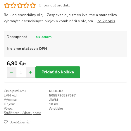
Ohodnotiť produkt
Roll-on esenciálny olej - Zaspávanie je zmes kvalitne a starostlivo
vybraných esenciálnych olejov v kombinácií s olejom ...
celý popis
Dostupnosť
Skladom
Nie sme platcovia DPH
6,90 €
/
ks
Pridať do košíka
Číslo produktu:
REBL-02
EAN kód:
5055796597697
Výrobca:
AWM
Objem:
10 ml
Pôvod:
Anglicko
Strážiť cenu / dostupnosť
Do obľúbených