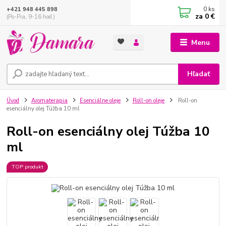
0
ks
+421 948 445 898
za
0 €
(Po-Pia, 9-16 hod.)
Menu
Hľadať
Úvod
Aromaterapia
Esenciálne oleje
Roll-on oleje
Roll-on
esenciálny olej Túžba 10 ml
Roll-on esenciálny olej Túžba 10
ml
TOP produkt