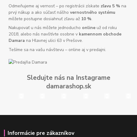
Odmeňujeme aj vernosť – po registrácii získate
zľavu 5 %
na
prvý nákup a ako súčasť nášho
vernostného systému
môžete postupne dosiahnuť zľavu až
10 %
.
Nakupovať u nás môžete jednoducho
online
už od roku
2018, alebo nás navštívte osobne v
kamennom obchode
Damara
na Hlavnej ulici 63 v Prešove.
Tešíme sa na vašu návštevu – online aj v predajni.
Sledujte nás na Instagrame
damarashop.sk
Informácie pre zákazníkov