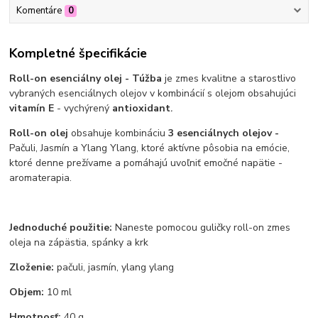
Komentáre
0
Kompletné špecifikácie
Roll-on esenciálny olej - Túžba
je zmes kvalitne a starostlivo
vybraných esenciálnych olejov v kombinácií s olejom obsahujúci
vitamín E
- vychýrený
antioxidant
.
Roll-on olej
obsahuje kombináciu
3 esenciálnych olejov -
Pačuli, Jasmín a Ylang Ylang, ktoré aktívne pôsobia na emócie,
ktoré denne prežívame a pomáhajú uvoľniť emočné napätie -
aromaterapia.
Jednoduché použitie:
Naneste pomocou guličky roll-on zmes
oleja na zápästia, spánky a krk
Zloženie
:
pačuli, jasmín, ylang ylang
Objem:
10 ml
Hmotnosť:
40 g