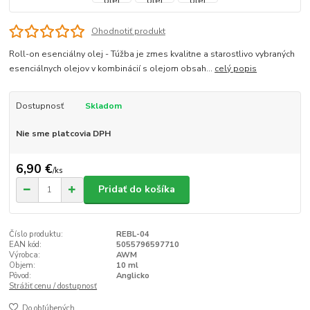
Ohodnotiť produkt
Roll-on esenciálny olej - Túžba je zmes kvalitne a starostlivo vybraných
esenciálnych olejov v kombinácií s olejom obsah...
celý popis
Dostupnosť
Skladom
Nie sme platcovia DPH
6,90 €
/
ks
Pridať do košíka
Číslo produktu:
REBL-04
EAN kód:
5055796597710
Výrobca:
AWM
Objem:
10 ml
Pôvod:
Anglicko
Strážiť cenu / dostupnosť
Do obľúbených