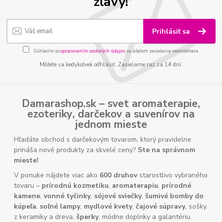
zľavy!
Prihlásiť sa
Súhlasím so
spracovaním osobných údajov
za účelom zasielania newslettera.
Môžete sa kedykoľvek odhlásiť. Zasielame raz za 14 dní.
Damarashop.sk – svet
aromaterapie
,
ezoteriky
,
darčekov
a
suvenírov
na
jednom mieste
Hľadáte obchod s darčekovým tovarom, ktorý pravidelne
prináša nové produkty za skvelé ceny?
Ste na správnom
mieste!
V ponuke nájdete viac ako
600 druhov
starostlivo vybraného
tovaru –
prírodnú kozmetiku
,
aromaterapiu
,
prírodné
kamene
,
vonné tyčinky
,
sójové sviečky
,
šumivé bomby do
kúpeľa
,
soľné lampy
,
mydlové kvety
,
čajové súpravy
, sošky
z keramiky a dreva,
šperky
, módne doplnky a galantériu.