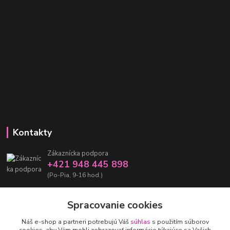
Kontakty
Zákaznícka podpora
+421 948 445 898
(Po-Pia, 9-16 hod.)
info@damarashop.sk
Spracovanie cookies
Náš e-shop a partneri potrebujú Váš
súhlas
s použitím súborov