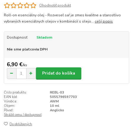
Ohodnotiť produkt
Roll-on esenciálny olej - Rozveseľ sa! je zmes kvalitne a starostlivo
vybraných esenciálnych olejov v kombinácií s olejo...
celý popis
Dostupnosť
Skladom
Nie sme platcovia DPH
6,90 €
/
ks
Pridať do košíka
Číslo produktu:
REBL-03
EAN kód:
5055796597703
Výrobca:
AWM
Objem:
10 ml
Pôvod:
Anglicko
Strážiť cenu / dostupnosť
Do obľúbených