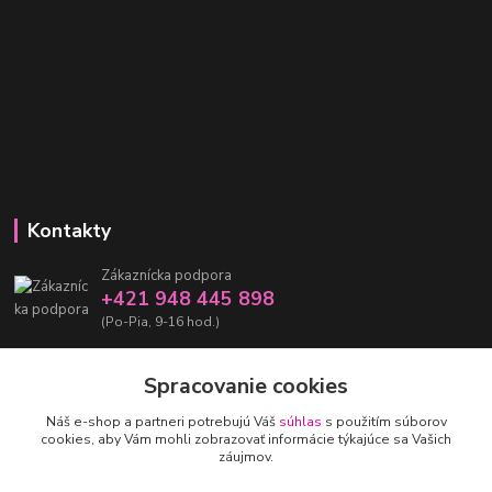
Kontakty
Zákaznícka podpora
+421 948 445 898
(Po-Pia, 9-16 hod.)
info@damarashop.sk
Spracovanie cookies
Náš e-shop a partneri potrebujú Váš
súhlas
s použitím súborov
cookies, aby Vám mohli zobrazovať informácie týkajúce sa Vašich
záujmov.