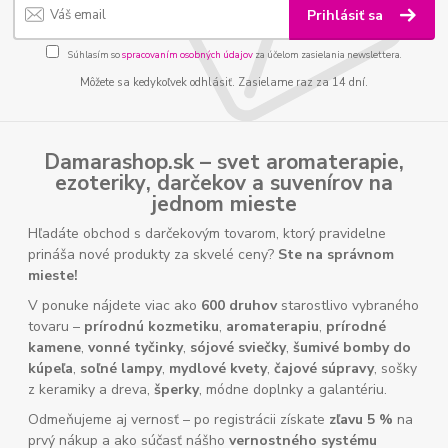
Prihlásiť sa
Súhlasím so
spracovaním osobných údajov
za účelom zasielania newslettera.
Môžete sa kedykoľvek odhlásiť. Zasielame raz za 14 dní.
Damarashop.sk – svet
aromaterapie
,
ezoteriky
,
darčekov
a
suvenírov
na
jednom mieste
Hľadáte obchod s darčekovým tovarom, ktorý pravidelne
prináša nové produkty za skvelé ceny?
Ste na správnom
mieste!
V ponuke nájdete viac ako
600 druhov
starostlivo vybraného
tovaru –
prírodnú kozmetiku
,
aromaterapiu
,
prírodné
kamene
,
vonné tyčinky
,
sójové sviečky
,
šumivé bomby do
kúpeľa
,
soľné lampy
,
mydlové kvety
,
čajové súpravy
, sošky
z keramiky a dreva,
šperky
, módne doplnky a galantériu.
Odmeňujeme aj vernosť – po registrácii získate
zľavu 5 %
na
prvý nákup a ako súčasť nášho
vernostného systému