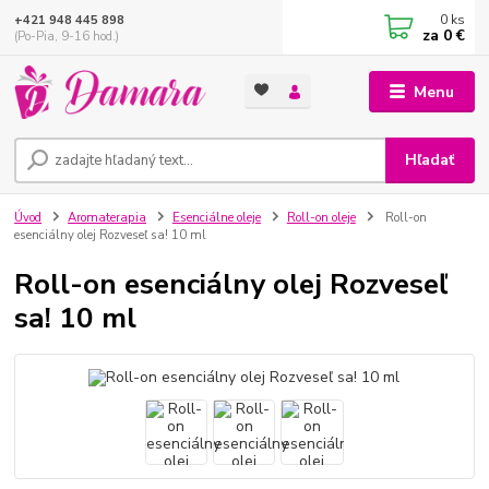
0
ks
+421 948 445 898
za
0 €
(Po-Pia, 9-16 hod.)
Menu
Hľadať
Úvod
Aromaterapia
Esenciálne oleje
Roll-on oleje
Roll-on
esenciálny olej Rozveseľ sa! 10 ml
Roll-on esenciálny olej Rozveseľ
sa! 10 ml