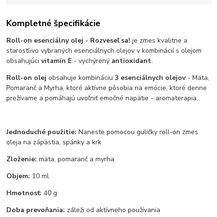
Kompletné špecifikácie
Roll-on esenciálny olej - Rozveseľ sa!
je zmes kvalitne a
starostlivo vybraných esenciálnych olejov v kombinácií s olejom
obsahujúci
vitamín E
- vychýrený
antioxidant
.
Roll-on olej
obsahuje kombináciu
3 esenciálnych olejov
- Mäta,
Pomaranč a Myrha, ktoré aktívne pôsobia na emócie, ktoré denne
prežívame a pomáhajú uvoľniť emočné napätie - aromaterapia.
Jednoduché použitie:
Naneste pomocou guličky roll-on zmes
oleja na zápästia, spánky a krk
Zloženie
:
mäta, pomaranč a myrha
Objem:
10 ml
Hmotnosť:
40 g
Doba prevoňania:
záleži od aktívneho používania