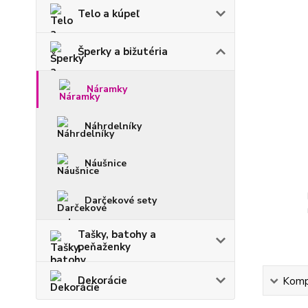
Telo a kúpeľ
Šperky a bižutéria
Náramky
Náhrdelníky
Náušnice
Darčekové sety
Tašky, batohy a
peňaženky
Dekorácie
Kompl