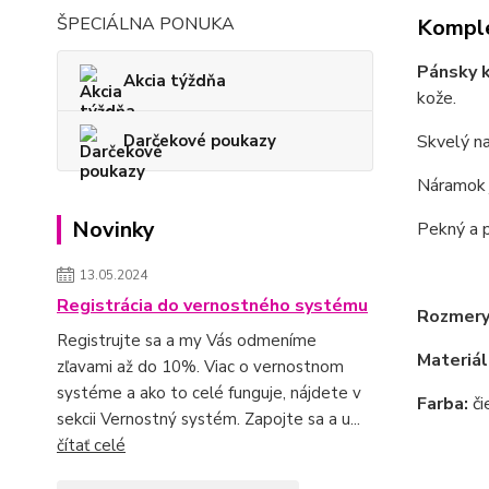
ŠPECIÁLNA PONUKA
Komple
Pánsky 
Akcia týždňa
kože.
Darčekové poukazy
Skvelý n
Náramok
Novinky
Pekný a 
13.05.2024
Registrácia do vernostného systému
Rozmery
Registrujte sa a my Vás odmeníme
Materiál
zľavami až do 10%. Viac o vernostnom
systéme a ako to celé funguje, nájdete v
Farba:
či
sekcii Vernostný systém. Zapojte sa a u...
čítať celé