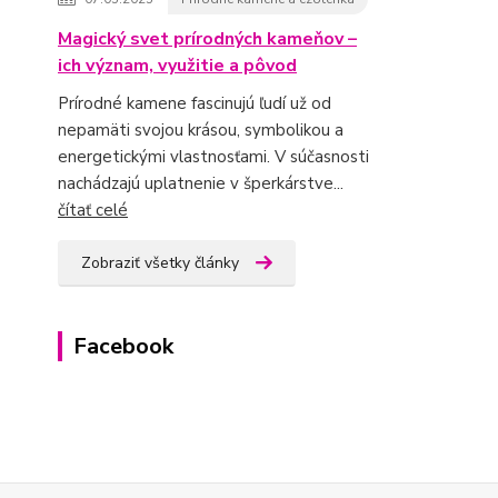
Magický svet prírodných kameňov –
ich význam, využitie a pôvod
Prírodné kamene fascinujú ľudí už od
nepamäti svojou krásou, symbolikou a
energetickými vlastnosťami. V súčasnosti
nachádzajú uplatnenie v šperkárstve...
čítať celé
Zobraziť všetky články
Facebook