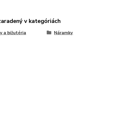
zaradený v kategóriách
y a bižutéria
Náramky