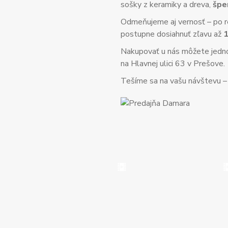
sošky z keramiky a dreva,
špe
Odmeňujeme aj vernosť – po re
postupne dosiahnuť zľavu až
Nakupovať u nás môžete jed
na Hlavnej ulici 63 v Prešove.
Tešíme sa na vašu návštevu – o