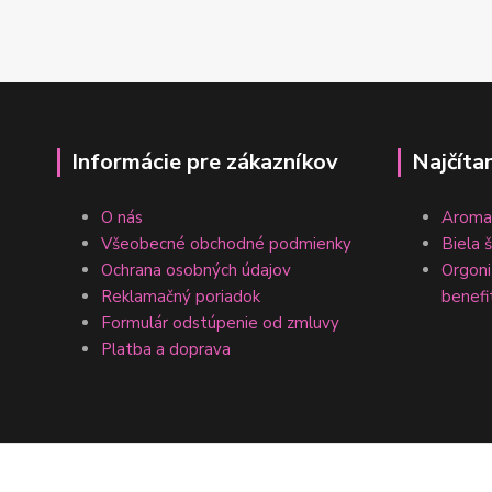
Informácie pre zákazníkov
Najčíta
O nás
Aromat
Všeobecné obchodné podmienky
Biela 
Ochrana osobných údajov
Orgonit
Reklamačný poriadok
benefi
Formulár odstúpenie od zmluvy
Platba a doprava