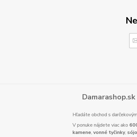
Ne
Damarashop.sk 
Hľadáte obchod s darčekovým 
V ponuke nájdete viac ako
60
kamene
,
vonné tyčinky
,
sójo