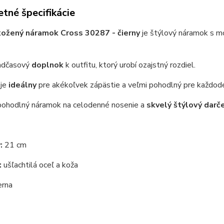
tné špecifikácie
kožený náramok Cross 30287 - čierny
je štýlový náramok s mo
adčasový
doplnok
k outfitu, ktorý urobí ozajstný rozdiel.
 je
ideálny
pre akékoľvek zápästie a veľmi pohodlný pre každod
pohodlný náramok na celodenné nosenie a
skvelý štýlový darč
:
21 cm
:
ušľachtilá oceľ a koža
erna