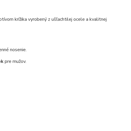
tívom krížika vyrobený z ušľachtilej ocele a kvalitnej
enné nosenie.
ek
pre mužov.