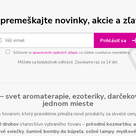
premeškajte novinky, akcie a zľa
Prihlásiť sa
Súhlasím so
spracovaním osobných údajov
za účelom zasielania newslettera.
Môžete sa kedykoľvek odhlásiť. Zasielame raz za 14 dní.
– svet
aromaterapie
,
ezoteriky
,
darčeko
jednom mieste
tovarom, ktorý pravidelne prináša nové produkty za skvelé ce
0 druhov
starostlivo vybraného tovaru –
prírodnú kozmetiku
,
a
vé sviečky
,
šumivé bomby do kúpeľa
,
soľné lampy
,
mydlové