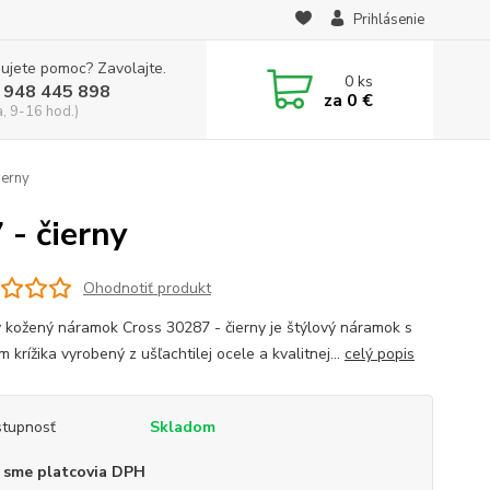
Prihlásenie
ujete pomoc? Zavolajte.
0
ks
 948 445 898
za
0 €
a, 9-16 hod.)
ierny
- čierny
Ohodnotiť produkt
 kožený náramok Cross 30287 - čierny je štýlový náramok s
 krížika vyrobený z ušľachtilej ocele a kvalitnej...
celý popis
tupnosť
Skladom
 sme platcovia DPH