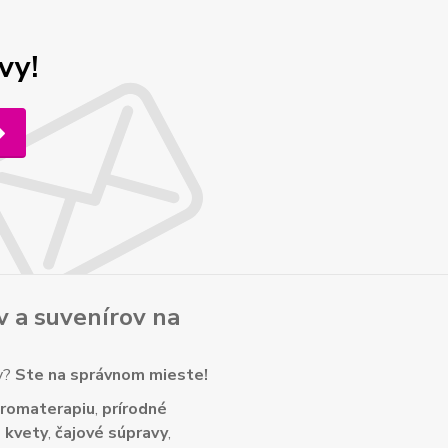
vy!
v
a
suvenírov
na
ny?
Ste na správnom mieste!
romaterapiu
,
prírodné
 kvety
,
čajové súpravy
,