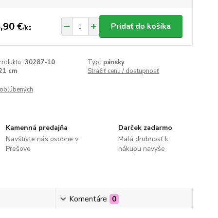
,90 €
Pridať do košíka
/
ks
roduktu:
30287-10
Typ:
pánsky
21 cm
Strážiť cenu / dostupnosť
obľúbených
Kamenná predajňa
Darček zadarmo
Navštívte nás osobne v
Malá drobnosť k
Prešove
nákupu navyše
Komentáre
0