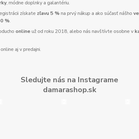
rky
, módne doplnky a galantériu.
gistrácii získate
zľavu 5 %
na prvý nákup a ako súčasť nášho
ve
10 %
.
noducho
online
už od roku 2018, alebo nás navštívte osobne v
k
nline aj v predajni.
Sledujte nás na Instagrame
damarashop.sk