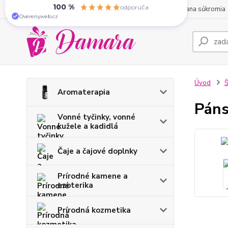
“Som uuuuplne spokojny! Tovar
O nás
Obchodné podmienky
Kontakty
Ochrana súkromia
mam uz doma, rychle dorucenie,
ochota pri komunikacii, blesko...”
100 %
odporúča
Overenyweb.cz
Úvod
Š
Aromaterapia
Páns
Vonné tyčinky, vonné
kužele a kadidlá
Čaje a čajové doplnky
Prírodné kamene a
ezoterika
Prírodná kozmetika