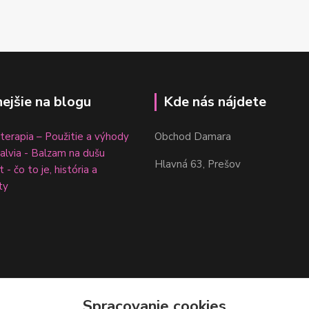
nejšie na blogu
Kde nás nájdete
erapia – Použitie a výhody
Obchod Damara
šalvia - Balzam na dušu
Hlavná 63, Prešov
 - čo to je, história a
ty
Spracovanie cookies