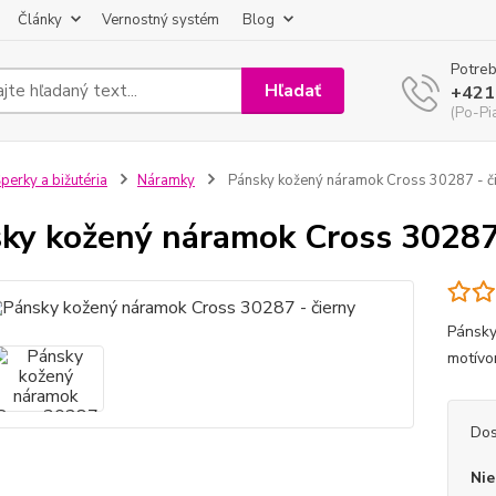
Články
Vernostný systém
Blog
Potreb
Hľadať
+421
(Po-Pi
perky a bižutéria
Náramky
Pánsky kožený náramok Cross 30287 - č
ky kožený náramok Cross 30287 
Pánsky
motívom
Dos
Nie