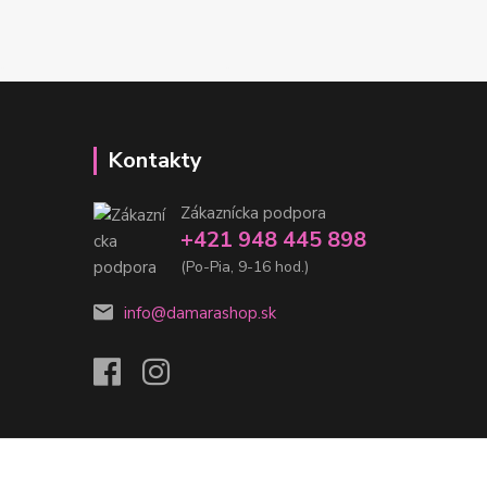
Kontakty
Zákaznícka podpora
+421 948 445 898
(Po-Pia, 9-16 hod.)
info@damarashop.sk