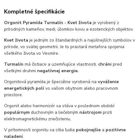
Kompletné špecifikácie
Orgonit Pyramída Turmalín - Kvet života
je vyrobený z
prírodných kameňov, medi, úlomkov kovu a ezoterických objektov.
Kvet života
je
jedným zo štandardných a najsilnejších symbolov v
prírode, vo svätej geometrii. Je to prastará metafora spojenia
všetkého života vo Vesmíre.
Turmalín
má čistiace a uzemňujúce vlastnosti,
chráni
pred
všetkými druhmi
negatívnej energie.
Orgonitová pyramída je špeciálne vyrobená na
vyváženie
energetických polí
vo vašom obytnom alebo pracovnom
priestore.
Orgonit alebo harmonizér sa stáva v poslednom období
populárnym
duchovným a liečebným
nástrojom
proti
elektromagnetickému znečisteniu.
V prítomnosti orgonitu sa cítia ľudia
pokojnejšie
a
pozitívne
naladení
.