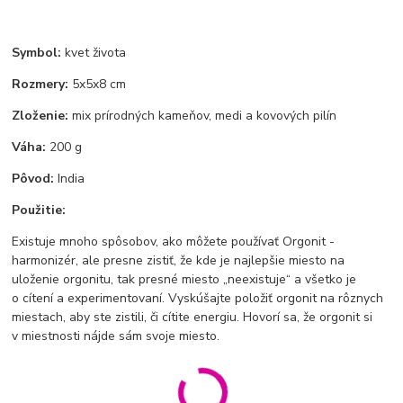
Symbol:
kvet života
Rozmery:
5x5x8 cm
Zloženie:
mix prírodných kameňov, medi a kovových pilín
Váha:
200 g
Pôvod:
India
Použitie:
Existuje mnoho spôsobov, ako môžete používať Orgonit -
harmonizér, ale presne zistiť, že kde je najlepšie miesto na
uloženie orgonitu, tak presné miesto „neexistuje“ a všetko je
o cítení a experimentovaní. Vyskúšajte položiť orgonit na rôznych
miestach, aby ste zistili, či cítite energiu. Hovorí sa, že orgonit si
v miestnosti nájde sám svoje miesto.