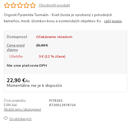
Ohodnotiť produkt
Orgonit Pyramída Turmalín - Kvet života je vyrobený z prírodných
kameňov, medi, úlomkov kovu a ezoterických objektov. Kv...
celý popis
Dostupnosť
Očakávame skladom
Cena pred
25,90 €
zľavou
Ušetríte
3 € (
12
% zľava)
Nie sme platcovia DPH
22,90 €
/
ks
Momentálne nie je k dispozícii
Číslo produktu:
PI78292
EAN kód:
8720512976724
Strážiť cenu / dostupnosť
Do obľúbených