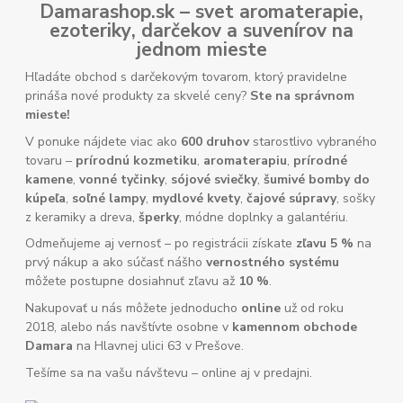
Damarashop.sk – svet
aromaterapie
,
ezoteriky
,
darčekov
a
suvenírov
na
jednom mieste
Hľadáte obchod s darčekovým tovarom, ktorý pravidelne
prináša nové produkty za skvelé ceny?
Ste na správnom
mieste!
V ponuke nájdete viac ako
600 druhov
starostlivo vybraného
tovaru –
prírodnú kozmetiku
,
aromaterapiu
,
prírodné
kamene
,
vonné tyčinky
,
sójové sviečky
,
šumivé bomby do
kúpeľa
,
soľné lampy
,
mydlové kvety
,
čajové súpravy
, sošky
z keramiky a dreva,
šperky
, módne doplnky a galantériu.
Odmeňujeme aj vernosť – po registrácii získate
zľavu 5 %
na
prvý nákup a ako súčasť nášho
vernostného systému
môžete postupne dosiahnuť zľavu až
10 %
.
Nakupovať u nás môžete jednoducho
online
už od roku
2018, alebo nás navštívte osobne v
kamennom obchode
Damara
na Hlavnej ulici 63 v Prešove.
Tešíme sa na vašu návštevu – online aj v predajni.