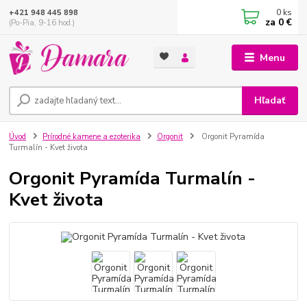
0
ks
+421 948 445 898
za
0 €
(Po-Pia, 9-16 hod.)
Menu
Hľadať
Úvod
Prírodné kamene a ezoterika
Orgonit
Orgonit Pyramída
Turmalín - Kvet života
Orgonit Pyramída Turmalín -
Kvet života