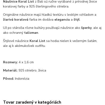
Náušnice Koral List
z Bali sú ručne vyrábané z prírodnej živice
koralovej farby a 925 šterlingového striebra.
Originálne náušnice majú hladkú textúru s lesklým vzhľadom a
žiarivá koralová
farba im dodáva
eleganciu
a
štýl
.
Už po stáročia rôzne kultúry používajú náušnice ako
šperky
, ale aj
ako ochranný
talizman
.
Štýlové náušnice
Koral List
sa hodia nielen k večerným šatám,
ale aj k akémukoľvek outfitu.
Rozmery:
4 x 1,6 cm
Materiál:
925 striebro, živica
Pôvod:
Indonézia
Tovar zaradený v kategóriách