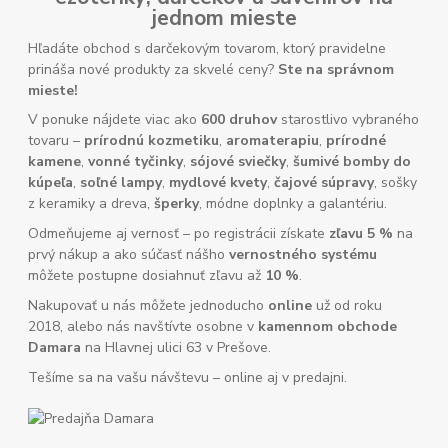
jednom mieste
Hľadáte obchod s darčekovým tovarom, ktorý pravidelne
prináša nové produkty za skvelé ceny?
Ste na správnom
mieste!
V ponuke nájdete viac ako
600 druhov
starostlivo vybraného
tovaru –
prírodnú kozmetiku
,
aromaterapiu
,
prírodné
kamene
,
vonné tyčinky
,
sójové sviečky
,
šumivé bomby do
kúpeľa
,
soľné lampy
,
mydlové kvety
,
čajové súpravy
, sošky
z keramiky a dreva,
šperky
, módne doplnky a galantériu.
Odmeňujeme aj vernosť – po registrácii získate
zľavu 5 %
na
prvý nákup a ako súčasť nášho
vernostného systému
môžete postupne dosiahnuť zľavu až
10 %
.
Nakupovať u nás môžete jednoducho
online
už od roku
2018, alebo nás navštívte osobne v
kamennom obchode
Damara
na Hlavnej ulici 63 v Prešove.
Tešíme sa na vašu návštevu – online aj v predajni.