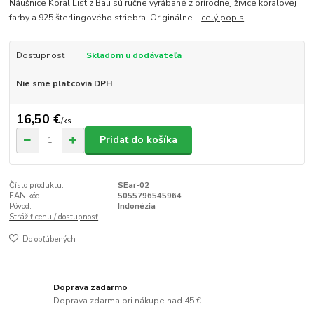
Náušnice Koral List z Bali sú ručne vyrábané z prírodnej živice koralovej
farby a 925 šterlingového striebra. Originálne...
celý popis
Dostupnosť
Skladom u dodávateľa
Nie sme platcovia DPH
16,50 €
/
ks
Pridať do košíka
Číslo produktu:
SEar-02
EAN kód:
5055796545964
Pôvod:
Indonézia
Strážiť cenu / dostupnosť
Do obľúbených
Doprava zadarmo
Doprava zdarma pri nákupe nad 45 €