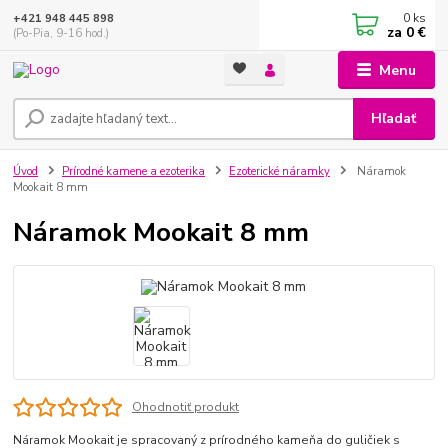
0
ks
+421 948 445 898
za
0 €
(Po-Pia, 9-16 hod.)
Menu
Hľadať
Úvod
Prírodné kamene a ezoterika
Ezoterické náramky
Náramok
Mookait 8 mm
Náramok Mookait 8 mm
Ohodnotiť produkt
Náramok Mookait je spracovaný z prírodného kameňa do guličiek s