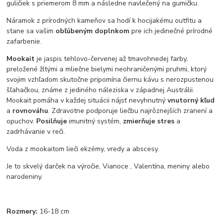
guličiek s priemerom 8 mm a následne navlečený na gumičku.
Náramok z prírodných kameňov sa hodí k hocijakému outfitu a
stane sa vašim
obľúbeným doplnkom
pre ich jedinečné prírodné
zafarbenie.
Mookait
je jaspis tehlovo-červenej až tmavohnedej farby,
preložené žltými a mliečne bielymi neohraničenými pruhmi, ktorý
svojim vzhľadom skutočne pripomína čiernu kávu s nerozpustenou
šľahačkou, známe z jediného náleziska v západnej Austrálii.
Mookait pomáha v každej situácii nájsť nevyhnutný
vnutorný kľud
a
rovnováhu
. Zdravotne podporuje liečbu najrôznejších zranení a
opuchov.
Posilňuje
imunitný systém,
zmierňuje stres
a
zadrhávanie v reči.
Voda z mookaitom lieči ekzémy, vredy a abscesy.
Je to skvelý darček na výročie, Vianoce , Valentína, meniny alebo
narodeniny.
Rozmery:
16-18 cm