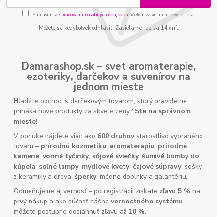
Súhlasím so
spracovaním osobných údajov
za účelom zasielania newslettera.
Môžete sa kedykoľvek odhlásiť. Zasielame raz za 14 dní.
Damarashop.sk – svet
aromaterapie
,
ezoteriky
,
darčekov
a
suvenírov
na
jednom mieste
Hľadáte obchod s darčekovým tovarom, ktorý pravidelne
prináša nové produkty za skvelé ceny?
Ste na správnom
mieste!
V ponuke nájdete viac ako
600 druhov
starostlivo vybraného
tovaru –
prírodnú kozmetiku
,
aromaterapiu
,
prírodné
kamene
,
vonné tyčinky
,
sójové sviečky
,
šumivé bomby do
kúpeľa
,
soľné lampy
,
mydlové kvety
,
čajové súpravy
, sošky
z keramiky a dreva,
šperky
, módne doplnky a galantériu.
Odmeňujeme aj vernosť – po registrácii získate
zľavu 5 %
na
prvý nákup a ako súčasť nášho
vernostného systému
môžete postupne dosiahnuť zľavu až
10 %
.