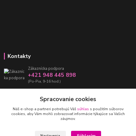
Kontakty
Zákaznícka podpora
+421 948 445 898
(Po-Pia, 9-16 hod.)
info@damarashop.sk
Spracovanie cookies
Náš e-shop a partneri potrebujú Váš
súhlas
s použitím súborov
cookies, aby Vám mohli zobrazovať informácie týkajúce sa Vašich
záujmov.
Upravit sběr cookies.
Súhlasím
Nastavenia