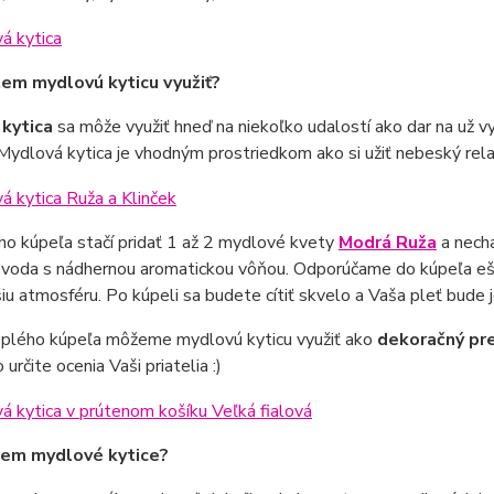
em mydlovú kyticu využiť?
kytica
sa môže využiť hneď na niekoľko udalostí ako dar na už v
 Mydlová kytica je vhodným prostriedkom ako si užiť nebeský rela
o kúpeľa stačí pridať 1 až 2 mydlové kvety
Modrá Ruža
a necha
 voda s nádhernou aromatickou vôňou. Odporúčame do kúpeľa ešte
iu atmosféru. Po kúpeli sa budete cítiť skvelo a Vaša pleť bude 
plého kúpeľa môžeme mydlovú kyticu využiť ako
dekoračný p
 určite ocenia Vaši priatelia :)
dem mydlové kytice?