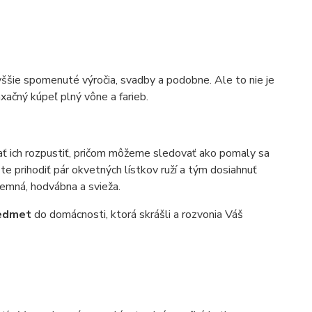
yššie spomenuté výročia, svadby a podobne. Ale to nie je
xačný kúpeľ plný vône a farieb.
ť ich rozpustiť, pričom môžeme sledovať ako pomaly sa
 prihodiť pár okvetných lístkov ruží a tým dosiahnuť
jemná, hodvábna a svieža.
redmet
do domácnosti, ktorá skrášli a rozvonia Váš