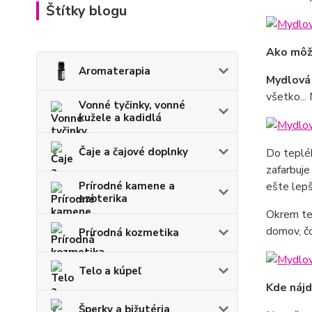
Štítky blogu
Ako môž
Aromaterapia
Mydlová 
všetko...
Vonné tyčinky, vonné
kužele a kadidlá
Čaje a čajové doplnky
Do tepléh
zafarbuje
Prírodné kamene a
ešte lepš
ezoterika
Okrem te
domov, čo
Prírodná kozmetika
Telo a kúpeľ
Kde náj
Šperky a bižutéria