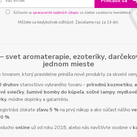
Prihlásiť sa
Súhlasím so
spracovaním osobných údajov
za účelom zasielania newslettera.
Môžete sa kedykoľvek odhlásiť. Zasielame raz za 14 dní.
– svet
aromaterapie
,
ezoteriky
,
darčeko
jednom mieste
tovarom, ktorý pravidelne prináša nové produkty za skvelé ce
0 druhov
starostlivo vybraného tovaru –
prírodnú kozmetiku
,
a
vé sviečky
,
šumivé bomby do kúpeľa
,
soľné lampy
,
mydlové
rky
, módne doplnky a galantériu.
gistrácii získate
zľavu 5 %
na prvý nákup a ako súčasť nášho
ve
10 %
.
noducho
online
už od roku 2018, alebo nás navštívte osobne v
k