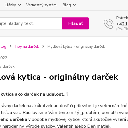
Články
Vernostný systém
Blog
Potreb
Hľadať
+421
(Po-Pi
Blog
Tipy na darček
Mydlová kytica - originálny darček
2022
a darček
ová kytica - originálny darček
kytica ako darček na udalosť...?
rávny darček na akúkoľvek udalosť či príležitosť je veľmi náročné
tisíc a viac. Radi by sme Vám tento milý ,,problém,, pomohli v
neho darčeka
v podobe mydlovej kytice, ktorá skutočne vyzerá ako
, narodeniny, výročie svadby, Valentín alebo Deň matiek.