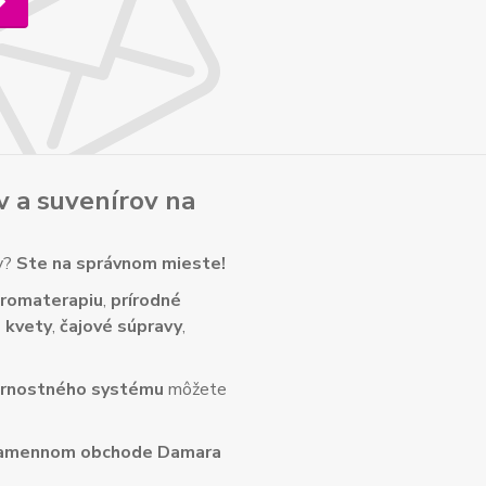
v
a
suvenírov
na
ny?
Ste na správnom mieste!
romaterapiu
,
prírodné
 kvety
,
čajové súpravy
,
rnostného systému
môžete
amennom obchode Damara