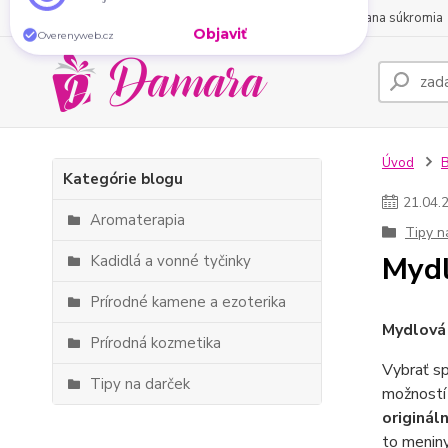
O nás
Obchodné podmienky
Kontakty
Ochrana súkromia
Chýba vám doma tá
správna
atmosféra?
Vonné
tyčinky
ju vytvoria za pár sekúnd. Vyberte si tú
svoju.
Objaviť
Overenyweb.cz
Úvod
Kategórie blogu
21
.
04
.
Aromaterapia
Tipy n
Mydl
Kadidlá a vonné tyčinky
Prírodné kamene a ezoterika
Mydlová 
Prírodná kozmetika
Vybrať sp
Tipy na darček
možností 
originál
to meniny