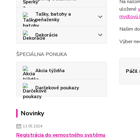
Na našom
uložené
v
Tašky, batohy a
mydlovú 
peňaženky
Našim do
Dekorácie
Výber nec
ŠPECIÁLNA PONUKA
Akcia týždňa
Páčil
Darčekové poukazy
Novinky
13.05.2024
Registrácia do vernostného systému