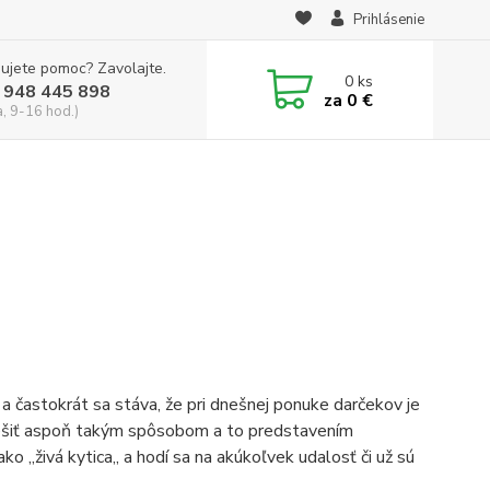
Prihlásenie
ujete pomoc? Zavolajte.
0
ks
 948 445 898
za
0 €
a, 9-16 hod.)
 a častokrát sa stáva, že pri dnešnej ponuke darčekov je
yriešiť aspoň takým spôsobom a to predstavením
 ,,živá kytica,, a hodí sa na akúkoľvek udalosť či už sú