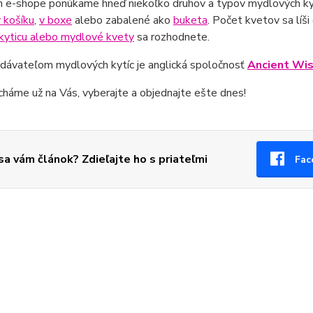
 e-shope ponúkame hneď niekoľko druhov a typov mydlových kyt
 košíku
,
v boxe
alebo zabalené ako
buketa
. Počet kvetov sa líši
kyticu alebo mydlové kvety
sa rozhodnete.
dávateľom mydlových kytíc je anglická spoločnosť
Ancient Wi
háme už na Vás, vyberajte a objednajte ešte dnes!
 sa vám článok? Zdieľajte ho s priateľmi
Fac