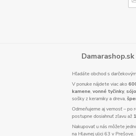
Damarashop.sk 
Hľadáte obchod s darčekovým 
V ponuke nájdete viac ako
60
kamene
,
vonné tyčinky
,
sójo
sošky z keramiky a dreva,
špe
Odmeňujeme aj vernosť – po re
postupne dosiahnuť zľavu až
Nakupovať u nás môžete jed
na Hlavnej ulici 63 v Prešove.