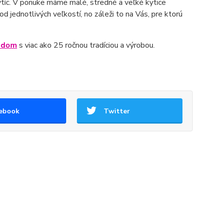
íc. V ponuke máme malé, stredné a veľké kytice
 od jednotlivých veľkostí, no záleži to na Vás, pre ktorú
sdom
s viac ako 25 ročnou tradíciou a výrobou.
ebook
Twitter