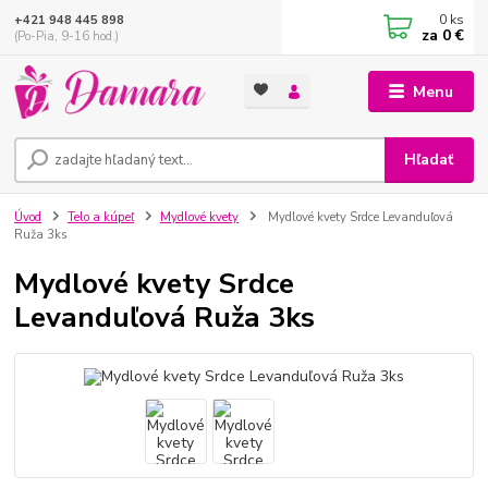
0
ks
+421 948 445 898
za
0 €
(Po-Pia, 9-16 hod.)
Menu
Hľadať
Úvod
Telo a kúpeľ
Mydlové kvety
Mydlové kvety Srdce Levanduľová
Ruža 3ks
Mydlové kvety Srdce
Levanduľová Ruža 3ks