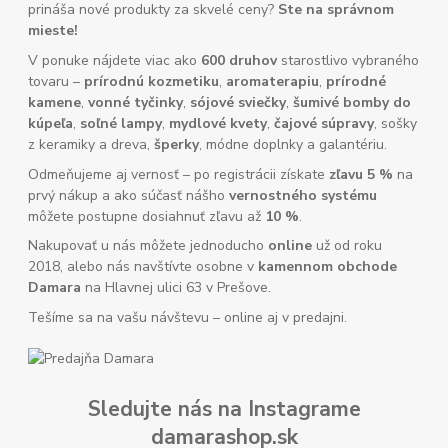
prináša nové produkty za skvelé ceny?
Ste na správnom
mieste!
V ponuke nájdete viac ako
600 druhov
starostlivo vybraného
tovaru –
prírodnú kozmetiku
,
aromaterapiu
,
prírodné
kamene
,
vonné tyčinky
,
sójové sviečky
,
šumivé bomby do
kúpeľa
,
soľné lampy
,
mydlové kvety
,
čajové súpravy
, sošky
z keramiky a dreva,
šperky
, módne doplnky a galantériu.
Odmeňujeme aj vernosť – po registrácii získate
zľavu 5 %
na
prvý nákup a ako súčasť nášho
vernostného systému
môžete postupne dosiahnuť zľavu až
10 %
.
Nakupovať u nás môžete jednoducho
online
už od roku
2018, alebo nás navštívte osobne v
kamennom obchode
Damara
na Hlavnej ulici 63 v Prešove.
Tešíme sa na vašu návštevu – online aj v predajni.
Sledujte nás na Instagrame
damarashop.sk