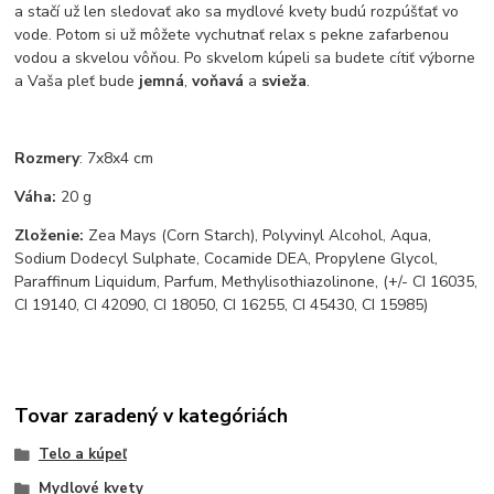
a stačí už len sledovať ako sa mydlové kvety budú rozpúšťať vo
vode. Potom si už môžete vychutnať relax s pekne zafarbenou
vodou a skvelou vôňou. Po skvelom kúpeli sa budete cítiť výborne
a Vaša pleť bude
jemná
,
voňavá
a
svieža
.
Rozmery
: 7x8x4 cm
Váha:
20 g
Zloženie:
Zea Mays (Corn Starch), Polyvinyl Alcohol, Aqua,
Sodium Dodecyl Sulphate, Cocamide DEA, Propylene Glycol,
Paraffinum Liquidum, Parfum, Methylisothiazolinone, (+/- CI 16035,
CI 19140, CI 42090, CI 18050, CI 16255, CI 45430, CI 15985)
Tovar zaradený v kategóriách
Telo a kúpeľ
Mydlové kvety