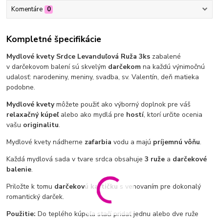
Komentáre
0
Kompletné špecifikácie
Mydlové kvety Srdce Levanduľová Ruža 3ks
zabalené
v darčekovom balení sú skvelým
darčekom
na každú výnimočnú
udalosť: narodeniny, meniny, svadba, sv. Valentín, deň matiek
a
podobne.
Mydlové kvety
môžete použiť ako výborný doplnok pre váš
relaxačný kúpeľ
alebo ako mydlá pre
hostí
, ktorí určite ocenia
vašu
originalitu
.
Mydlové kvety nádherne
zafarbia
vodu a majú
príjemnú vôňu
.
Každá mydlová sada v tvare srdca obsahuje
3 ruže
a
darčekové
balenie
.
Priložte k tomu
darčekovú kartičku
s venovaním pre dokonalý
romantický darček.
Použitie:
Do teplého kúpeľa stačí pridať jednu alebo dve ruže