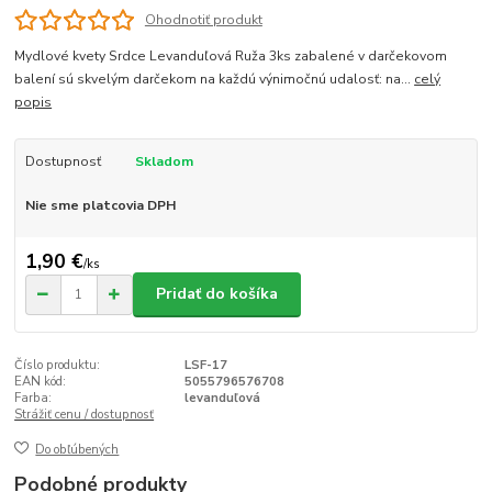
Ohodnotiť produkt
Mydlové kvety Srdce Levanduľová Ruža 3ks zabalené v darčekovom
balení sú skvelým darčekom na každú výnimočnú udalosť: na...
celý
popis
Dostupnosť
Skladom
Nie sme platcovia DPH
1,90 €
/
ks
Pridať do košíka
Číslo produktu:
LSF-17
EAN kód:
5055796576708
Farba:
levanduľová
Strážiť cenu / dostupnosť
Do obľúbených
Podobné produkty